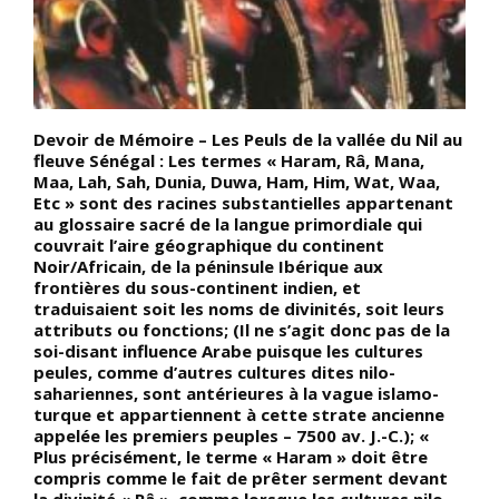
Devoir de Mémoire – Les Peuls de la vallée du Nil au
D
fleuve Sénégal : Les termes « Haram, Râ, Mana,
g
s
Maa, Lah, Sah, Dunia, Duwa, Ham, Him, Wat, Waa,
f
Etc » sont des racines substantielles appartenant
q
au glossaire sacré de la langue primordiale qui
u
couvrait l’aire géographique du continent
m
Noir/Africain, de la péninsule Ibérique aux
A
r
frontières du sous-continent indien, et
d
à
traduisaient soit les noms de divinités, soit leurs
v
attributs ou fonctions; (Il ne s’agit donc pas de la
é
s
soi-disant influence Arabe puisque les cultures
r
peules, comme d’autres cultures dites nilo-
c
sahariennes, sont antérieures à la vague islamo-
m
turque et appartiennent à cette strate ancienne
W
appelée les premiers peuples – 7500 av. J.-C.); «
K
Plus précisément, le terme « Haram » doit être
l
compris comme le fait de prêter serment devant
»
la divinité « Râ », comme lorsque les cultures nilo-