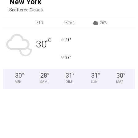
New York
Scattered Clouds
71%
4km/h
26%
°
C
31
30
°
°
28
30
°
28
°
31
°
31
°
30
°
VEN
SAM
DIM
LUN
MAR