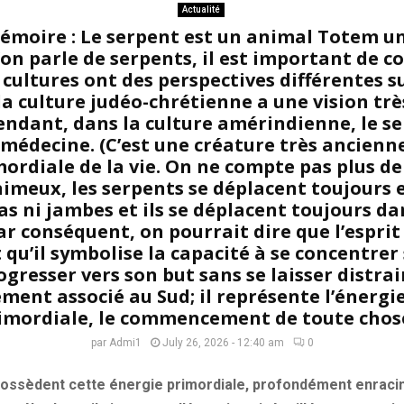
Actualité
émoire : Le serpent est un animal Totem u
’on parle de serpents, il est important de 
s cultures ont des perspectives différentes s
la culture judéo-chrétienne a une vision trè
endant, dans la culture amérindienne, le s
médecine. (C’est une créature très ancienn
mordiale de la vie. On ne compte pas plus de
imeux, les serpents se déplacent toujours en
ras ni jambes et ils se déplacent toujours d
Par conséquent, on pourrait dire que l’esprit
qu’il symbolise la capacité à se concentrer
ogresser vers son but sans se laisser distrai
ment associé au Sud; il représente l’énergi
imordiale, le commencement de toute chos
par
Admi1
July 26, 2026 - 12:40 am
0
ossèdent cette énergie primordiale, profondément enraciné