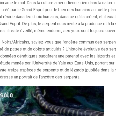
n’incarne le mal. Dans la culture amérindienne, rien dans la nature
é créé par le Grand Esprit pour le bien des humains sur cette planè
 réside dans les choix humains, dans ce qu’ils créent, et il exis
Grand Esprit. De plus, le serpent nous invite à la prudence et à la
es, il reste éveillé; même endormi, ses yeux sont toujours ouver
 Noirs/Africains, saviez-vous que l’ancêtre commun des serpent
té de pattes et de doigts articulés ? L’histoire évolutive des se
 données génétiques suggèrent une parenté avec les lézards et 
tude menée par l’Université de Yale aux États-Unis, portant sur 
nte-treize espèces de serpents et de lézards (publiée dans la
 dresse un portrait de l’ancêtre des serpents.