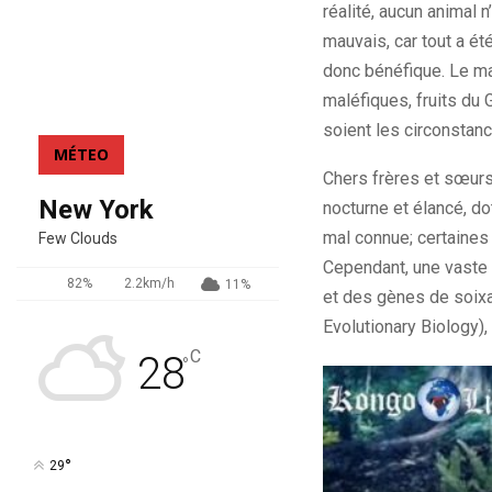
réalité, aucun animal 
mauvais, car tout a ét
donc bénéfique. Le mal
maléfiques, fruits du 
soient les circonstanc
MÉTEO
Chers frères et sœurs
New York
nocturne et élancé, do
mal connue; certaines
Few Clouds
Cependant, une vaste é
82%
2.2km/h
11%
et des gènes de soixa
Evolutionary Biology),
C
28
°
°
29