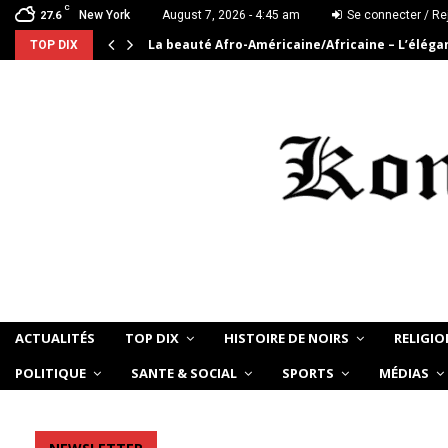
C
New York
August 7, 2026 - 4:45 am
Se connecter / Re
27.6
La beauté Afro-Américaine/Africaine – L’élég
TOP DIX
ACTUALITÉS
TOP DIX
HISTOIRE DE NOIRS
RELIGIO
POLITIQUE
SANTE & SOCIAL
SPORTS
MÉDIAS