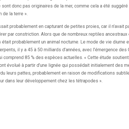
 sont donc pas originaires de la mer, comme cela a été suggéré
 de la terre ».
issait probablement en capturant de petites proies, car il n’avai
érer par constriction. Alors que de nombreux reptiles ancestraux 
s était probablement un animal nocturne. Le mode de vie diurne e
erpents, il y a 45 à 50 milliards d’années, avec l’émergence des
ui comprend 85 % des espèces actuelles. « Cette étude soutient
ont évolué à partir d’une lignée qui possédait initialement des 
perdu leurs pattes, probablement en raison de modifications subt
jeur dans leur développement chez les tétrapodes ».