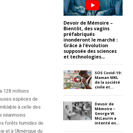
Devoir de Mémoire –
Bientôt, des vagins
préfabriqués
inonderont le marché :
Grâce à l’évolution
supposée des sciences
et technologies...
SOS Covid-19 :
Maman MKL
de la société
civile et...
 a 128 millions
breuses espèces de
Devoir de
emblable à celle des
Mémoire –
George W.
is néanmoins
McLaurin a
 les forêts humides de
intenté en...
ie et à l’Amérique du