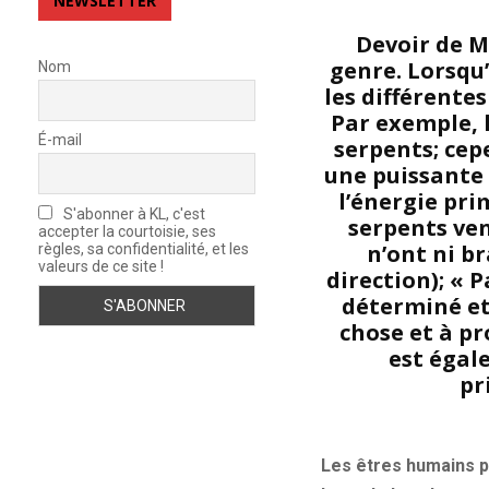
NEWSLETTER
Devoir de M
genre. Lorsqu
Nom
les différente
Par exemple, 
É-mail
serpents; cep
une puissante 
l’énergie pri
S'abonner à KL, c'est
serpents ven
accepter la courtoisie, ses
n’ont ni b
règles, sa confidentialité, et les
valeurs de ce site !
direction); « 
déterminé et 
chose et à pr
est égale
pr
Les êtres humains p