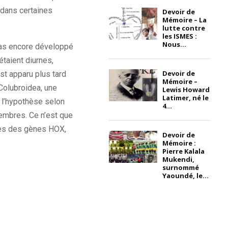
 dans certaines
Devoir de
Mémoire – La
lutte contre
les ISMES :
Nous...
t pas encore développé
étaient diurnes,
Devoir de
st apparu plus tard
Mémoire –
 Colubroidea, une
Lewis Howard
Latimer, né le
 l’hypothèse selon
4...
membres. Ce n’est que
iles des gènes HOX,
Devoir de
Mémoire :
Pierre Kalala
Mukendi,
surnommé
Yaoundé, le...