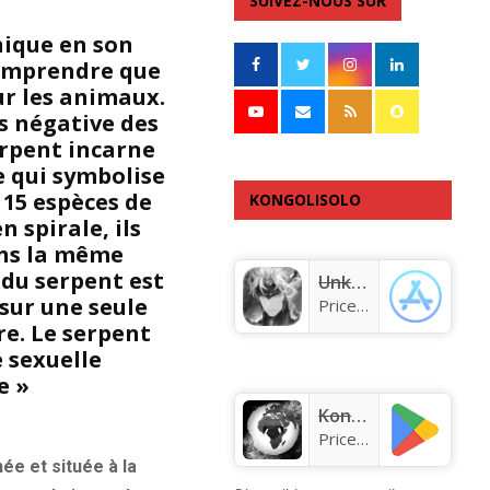
SUIVEZ-NOUS SUR
nique en son
comprendre que
ur les animaux.
s négative des
erpent incarne
e qui symbolise
 15 espèces de
KONGOLISOLO
 spirale, ils
APPLICATION
ans la même
 du serpent est
Unknown app
 sur une seule
Price:
Free
re. Le serpent
e sexuelle
e »
KongoLisolo
Price:
Free
e et située à la