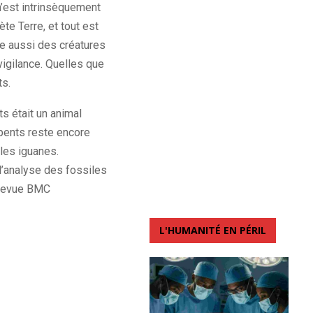
 n’est intrinsèquement
te Terre, et tout est
te aussi des créatures
 vigilance. Quelles que
ts.
s était un animal
rpents reste encore
les iguanes.
l’analyse des fossiles
 revue BMC
L'HUMANITÉ EN PÉRIL