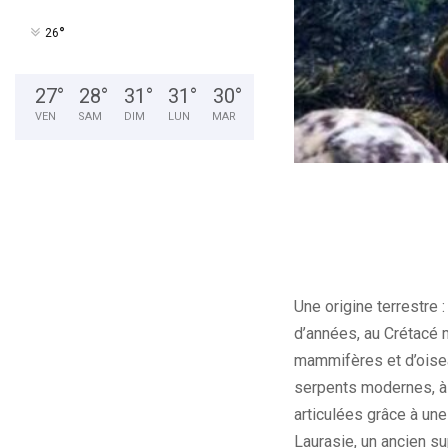
°
26
27
°
28
°
31
°
31
°
30
°
VEN
SAM
DIM
LUN
MAR
Une origine terrestre 
d’années, au Crétacé 
mammifères et d’oisea
serpents modernes, à
articulées grâce à une 
Laurasie, un ancien su