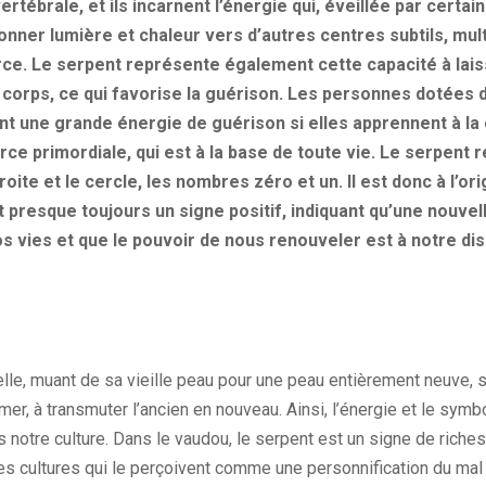
ertébrale, et ils incarnent l’énergie qui, éveillée par certa
onner lumière et chaleur vers d’autres centres subtils, multi
rce. Le serpent représente également cette capacité à lais
 corps, ce qui favorise la guérison. Les personnes dotées 
 une grande énergie de guérison si elles apprennent à la c
rce primordiale, qui est à la base de toute vie. Le serpent
oite et le cercle, les nombres zéro et un. Il est donc à l’or
t presque toujours un signe positif, indiquant qu’une nouve
 vies et que le pouvoir de nous renouveler est à notre disp
lle, muant de sa vieille peau pour une peau entièrement neuve, 
mer, à transmuter l’ancien en nouveau. Ainsi, l’énergie et le sym
s notre culture. Dans le vaudou, le serpent est un signe de riche
es cultures qui le perçoivent comme une personnification du mal 