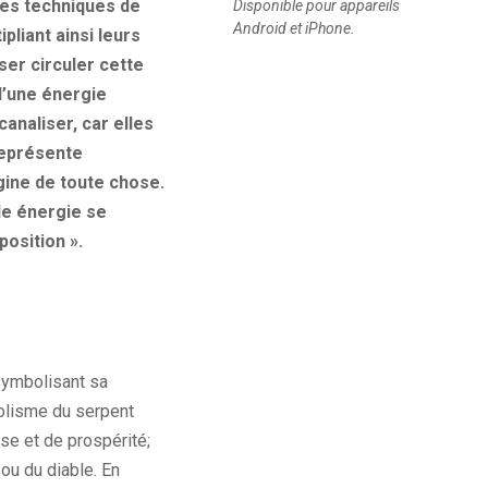
ines techniques de
Disponible pour appareils
Android et iPhone.
pliant ainsi leurs
ser circuler cette
d’une énergie
analiser, car elles
 représente
igine de toute chose.
lle énergie se
osition ».
symbolisant sa
bolisme du serpent
sse et de prospérité;
ou du diable. En