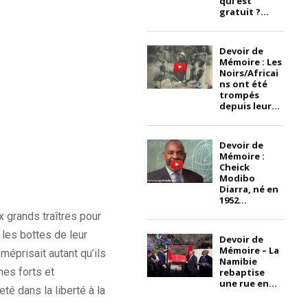
qui est
gratuit ?...
Devoir de
Mémoire : Les
Noirs/Africai
ns ont été
trompés
depuis leur...
Devoir de
Mémoire :
Cheick
Modibo
Diarra, né en
1952...
x grands traîtres pour
 les bottes de leur
Devoir de
Mémoire – La
éprisait autant qu’ils
Namibie
mes forts et
rebaptise
une rue en...
té dans la liberté à la