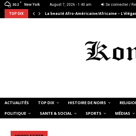
C
New York
August 7, 2026 - 1:40 am
Se connecter / Re
30.2
La beauté Afro-Américaine/Africaine – L’élég
TOP DIX
ACTUALITÉS
TOP DIX
HISTOIRE DE NOIRS
RELIGIO
POLITIQUE
SANTE & SOCIAL
SPORTS
MÉDIAS