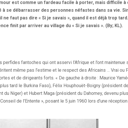
amour est comme un fardeau facile à porter, mais difficile à 
ité à se débarrasser des personnes néfastes dans sa vie. Si
l ne faut pas dire « Si je savais », quand il est déjà trop tard.
ce finit par arriver au village du « Si je savais ». (By; KL).
 perfides fantoches qui ont asservi l’Afrique et l’ont maintenue
éritent même pas l’estime et le respect des Africains … Vrai ou F
fortes et de dirigeants forts. « De gauche à droite : Maurice Yam
lus tard le Burkina Faso), Félix Houphouët-Boigny (président de 
nt du Niger) et Hubert Maga (président du Dahomey, devenu plus t
 Conseil de l’Entente », posant le 5 juin 1960 lors d’une réception