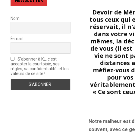
NEWSLETTER
Devoir de Mém
tous ceux qui e
Nom
réservait, il 
dans votre vie
É-mail
mêmes, la déc
de vous (il es
vie ne sont p
S'abonner à KL, c'est
distances a
accepter la courtoisie, ses
méfiez-vous d
règles, sa confidentialité, et les
valeurs de ce site !
pour vos
véritablement 
« Ce sont ceu
Notre malheur est d
souvent, avec ce gen