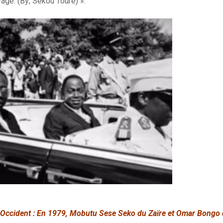
age. (By; Sékou Touré) ».
l’Occident : En 1979, Mobutu Sese Seko du Zaïre et Omar Bongo