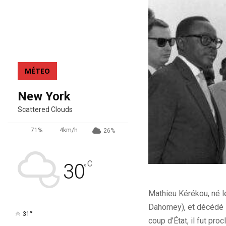
MÉTEO
New York
Scattered Clouds
71%
4km/h
26%
C
30
°
Mathieu Kérékou, né l
Dahomey), et décédé l
°
31
coup d’État, il fut pr