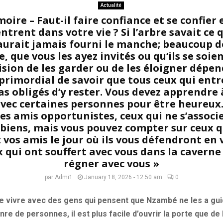
Actualité
oire – Faut-il faire confiance et se confier
ntrent dans votre vie ? Si l’arbre savait ce 
n’aurait jamais fourni le manche; beaucoup 
, que vous les ayez invités ou qu’ils se soie
ision de les garder ou de les éloigner dépe
t primordial de savoir que tous ceux qui ent
as obligés d’y rester. Vous devez apprendre
vec certaines personnes pour être heureux.
es amis opportunistes, ceux qui ne s’associ
 biens, mais vous pouvez compter sur ceux q
vos amis le jour où ils vous défendront en 
x qui ont souffert avec vous dans la caverne
régner avec vous »
par
Admi1
January 18, 2026 - 12:50 am
0
e vivre avec des gens qui pensent que Nzambé ne les a gui
re de personnes, il est plus facile d’ouvrir la porte que de