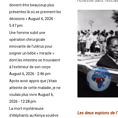
richesse dans l’esclav
doivent être beaucoup plus
présentes là où se prennent les
décisions »
August 6, 2026 -
5:47 pm
Une femme subit une
opération chirurgicale
innovante de l'utérus pour
soigner un bébé « miracle »
dont les intestins se trouvaient
à l'extérieur de son corps
August 6, 2026 - 2:46 pm
Après avoir appris que j'étais
atteinte de cette maladie, je ne
voulais plus vivre
August 6,
2026 - 12:28 pm
La mort mystérieuse
Les deux espions de 
d'éléphants au Kenya soulève