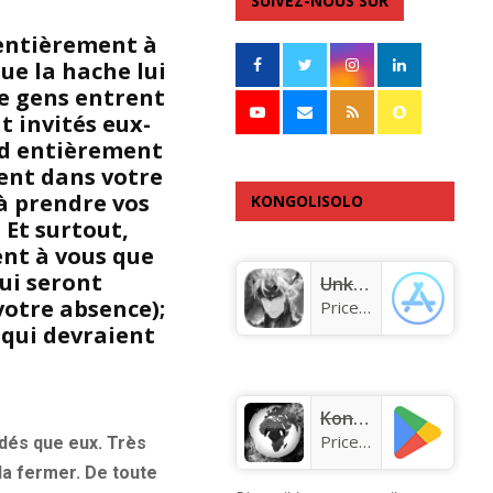
SUIVEZ-NOUS SUR
 entièrement à
que la hache lui
de gens entrent
nt invités eux-
nd entièrement
rent dans votre
 à prendre vos
KONGOLISOLO
 Et surtout,
APPLICATION
ent à vous que
ui seront
Unknown app
votre absence);
Price:
Free
 qui devraient
KongoLisolo
Price:
Free
dés que eux. Très
 la fermer. De toute