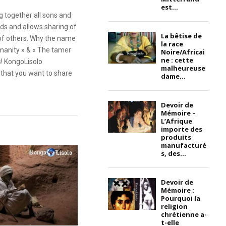
est...
g together all sons and
ds and allows sharing of
La bêtise de
 of others. Why the name
la race
anity » & « The tamer
Noire/Africai
ne : cette
s! KongoLisolo
malheureuse
that you want to share
dame...
Devoir de
Mémoire –
L’Afrique
importe des
produits
manufacturé
s, des...
Devoir de
Mémoire :
Pourquoi la
religion
chrétienne a-
t-elle