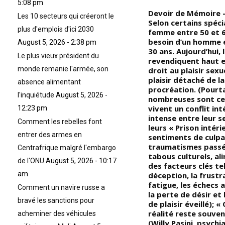
5:08 pm
Devoir de Mémoire : la Coupe
Devoir de Mémoire –
Les 10 secteurs qui créeront le
d’Afrique des Nations de
Selon certains spéci
plus d'emplois d'ici 2030
Football (CAN 1974) s’est
femme entre 50 et 6
déroulée en Égypte entre le
besoin d’un homme e
August 5, 2026 - 2:38 pm
1er et le 14 mars 1974, c’était
30 ans. Aujourd’hui,
Le plus vieux président du
la deuxième fois que le pays
revendiquent haut e
monde remanie l'armée, son
s
accueillait la compétition,
droit au plaisir sexu
après l’édition de 1959; « Les
plaisir détaché de la
absence alimentant
huit qualifiés sont répartis en
procréation. (Pourt
l'inquiétude
August 5, 2026 -
deux poules de quatre équipes
nombreuses sont cel
on
dont les deux premières se
vivent un conflit int
12:23 pm
qualifient pour les demi-finales
intense entre leur s
Comment les rebelles font
»
leurs « Prison intérie
entrer des armes en
sentiments de culpab
à
traumatismes passé
Centrafrique malgré l'embargo
tabous culturels, al
de l'ONU
August 5, 2026 - 10:17
des facteurs clés tel
am
déception, la frustra
fatigue, les échecs
Comment un navire russe a
la perte de désir et 
bravé les sanctions pour
de plaisir éveillé); «
réalité reste souven
acheminer des véhicules
(Willy Pasini, psychi