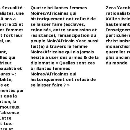
 Sexualité :
Quatre brillantes femmes
Zera Yacob
alistes, une
Noires/Africaines qui
rationalist
0 ans a
historiquement ont refusé de
XVIIe siècl
ntre 25 et
se laisser faire (esclaves,
hautement 
 les femmes
colonisés, entre soumission et
l’enseigne
t fort leur
résistance), l’émancipation du
particuliè
el, un
peuple Noir/Africain s’est aussi
christianis
fait(e) à travers la femme
monarchism
ant,
Noire/Africaine qui n’a jamais
querelles r
les qui
hésité à user des armes & de la
plus ancie
érieur
diplomatie « Quelles sont ces
du monde
exualité et
brillantes femmes
ures » :
Noires/Africaines qui
ilité,
historiquement ont refusé de
s et
se laisser faire ? »
imentés par
s que la
tion, la
 amoureux,
l’absence
 Cette
t tue.
atre et