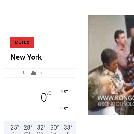
MÉTEO
New York
%
0%
°
0
C
0
°
°
0
25
°
28
°
32
°
30
°
33
°
JEU
VEN
SAM
DIM
LUN