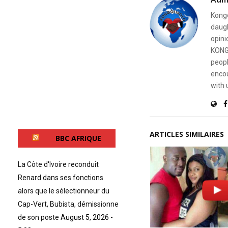
Kongo
daugh
opini
KONG
peopl
encou
with 
ARTICLES SIMILAIRES
BBC AFRIQUE
La Côte d'Ivoire reconduit
Renard dans ses fonctions
alors que le sélectionneur du
Cap-Vert, Bubista, démissionne
de son poste
August 5, 2026 -