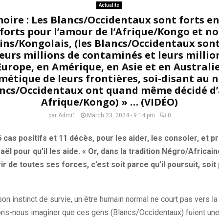
Actualité
ire : Les Blancs/Occidentaux sont forts en 
forts pour l’amour de l’Afrique/Kongo et n
ins/Kongolais, (les Blancs/Occidentaux son
eurs millions de contaminés et leurs milli
urope, en Amérique, en Asie et en Australie
étique de leurs frontières, soi-disant au 
ancs/Occidentaux ont quand même décidé d’
Afrique/Kongo) » … (VIDÉO)
par
Admi1
March 23, 2024 - 9:14 pm
0
66 cas positifs et 11 décès, pour les aider, les consoler, et p
aël pour qu’il les aide. « Or, dans la tradition Négro/Africain
r de toutes ses forces, c’est soit parce qu’il poursuit, soit 
n instinct de survie, un être humain normal ne court pas vers la m
ns-nous imaginer que ces gens (Blancs/Occidentaux) fuient une 