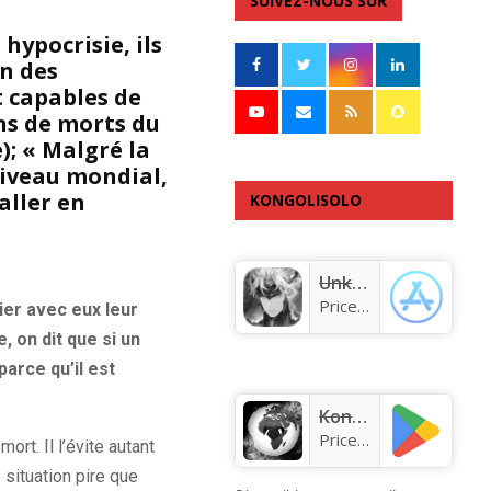
SUIVEZ-NOUS SUR
hypocrisie, ils
on des
t capables de
ons de morts du
); « Malgré la
niveau mondial,
aller en
KONGOLISOLO
APPLICATION
Unknown app
Price:
Free
rier avec eux leur
e, on dit que si un
parce qu’il est
KongoLisolo
Price:
Free
ort. Il l’évite autant
situation pire que