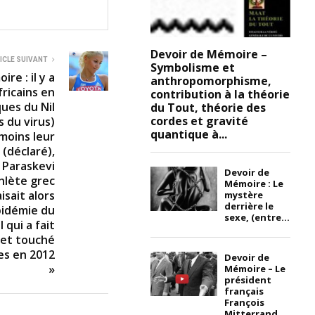
Devoir de Mémoire –
ICLE SUIVANT
Symbolisme et
re : il y a
anthropomorphisme,
ricains en
contribution à la théorie
ues du Nil
du Tout, théorie des
cordes et gravité
s du virus)
quantique à...
moins leur
 (déclaré),
, Paraskevi
Devoir de
thlète grec
Mémoire : Le
isait alors
mystère
derrière le
pidémie du
sexe, (entre...
 qui a fait
 et touché
es en 2012
Devoir de
»
Mémoire – Le
président
français
François
Mitterrand