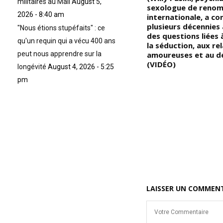
militaires au Mali
August 5,
sexologue de reno
2026 - 8:40 am
internationale, a co
plusieurs décennies 
"Nous étions stupéfaits" : ce
des questions liées 
qu'un requin qui a vécu 400 ans
la séduction, aux re
peut nous apprendre sur la
amoureuses et au dé
(VIDÉO)
longévité
August 4, 2026 - 5:25
pm
LAISSER UN COMMEN