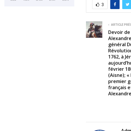
3
ARTICLE PRÉ
Devoir de
Alexandre 
général D
Révolution
1762, à J
aujourd’hu
février 18
(Aisne); «
premier g
français e
Alexandr
Adm