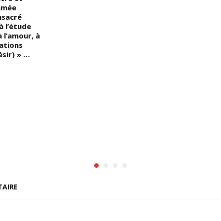
mmée
nsacré
à l’étude
à l’amour, à
lations
sir) » …
TAIRE