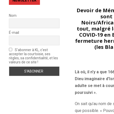
NEWSLETTER
Devoir de Mémo
sont 
Nom
Noirs/Africa
tout, malgré l
É-mail
COVID-19 en E
fermeture herm
(les Bl
S'abonner à KL, c'est
accepter la courtoisie, ses
règles, sa confidentialité, et les
valeurs de ce site !
Là où, il n’y a que 1
Dieu imaginaire d’Isr
adulte se met à couri
poursuivi ».
On sait qu’au nom de so
que possible. « Pouvo