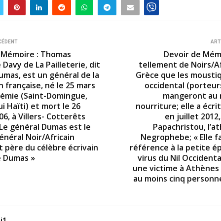
CÉDENT
ART
 Mémoire : Thomas
Devoir de Mémoi
Davy de La Pailleterie, dit
tellement de Noirs/Af
umas, est un général de la
Grèce que les moustiq
 française, né le 25 mars
occidental (porteur
érémie (Saint-Domingue,
mangeront au 
i Haïti) et mort le 26
nourriture; elle a écrit
06, à Villers- Cotterêts
en juillet 2012
 Le général Dumas est le
Papachristou, l’a
énéral Noir/Africain
Negrophebe; « Elle fa
t père du célèbre écrivain
référence à la petite é
e Dumas »
virus du Nil Occidental
une victime à Athènes
au moins cinq personn
i1