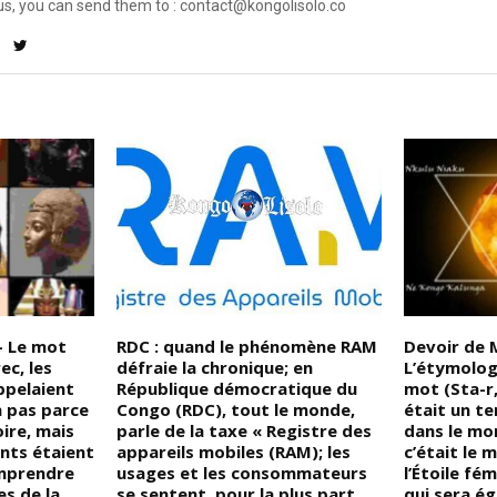
us, you can send them to : contact@kongolisolo.co
– Le mot
RDC : quand le phénomène RAM
Devoir de 
ec, les
défraie la chronique; en
L’étymolog
ppelaient
République démocratique du
mot (Sta-r,
 pas parce
Congo (RDC), tout le monde,
était un t
oire, mais
parle de la taxe « Registre des
dans le mo
ants étaient
appareils mobiles (RAM); les
c’était le 
omprendre
usages et les consommateurs
l’Étoile fém
es de la
se sentent, pour la plus part,
qui sera ég