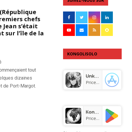
SUIVEZ-NOUS SUR
 (République
premiers chefs
 Jean s’était
sur l’île de la
KONGOLISOLO
é
APPLICATION
 commençaient tout
Unknown app
elques dizaines
Price:
Free
t de
Port-Margot
.
KongoLisolo
Price:
Free