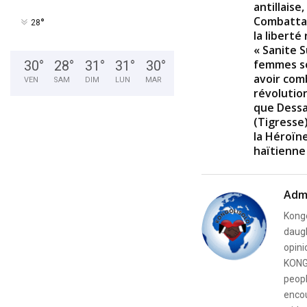
antillaise,
Combattan
°
28
la liberté
« Sanite S
femmes so
30
°
28
°
31
°
31
°
30
°
avoir com
VEN
SAM
DIM
LUN
MAR
révolution
que Dessal
(Tigresse
la Héroïne
haïtienne
Adm
Kongo
daugh
opini
KONG
peopl
encou