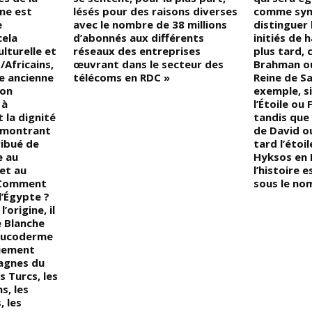
nne est
lésés pour des raisons diverses
comme symb
e
avec le nombre de 38 millions
distinguer
cela
d’abonnés aux différents
initiés de 
ulturelle et
réseaux des entreprises
plus tard, 
/Africains,
œuvrant dans le secteur des
Brahman ou
e ancienne
télécoms en RDC »
Reine de Sa
ion
exemple, si
 à
l’Étoile ou F
t la dignité
tandis que 
, montrant
de David ou
ribué de
tard l’étoi
e au
Hyksos en 
et au
l’histoire 
 Comment
sous le nom
’Égypte ?
’origine, il
e Blanche
leucoderme
quement
agnes du
s Turcs, les
s, les
, les