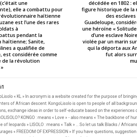
 (c’était une
décédée en 1802 : el
te), elle a combattu pour
figure historique de la
 révolutionnaire haïtienne
des esclaves s
uzane est l’une des rares
Guadeloupe, considé
ldats à
une héroïne « Solitude e
battus pendant la
d’une esclave Noire
 haïtienne; Sanite,
violée par un marin su
ines a qualifiée de
qui la déporta aux Ant
), est considérée comme
fut alors su
 de la révolution
mu
 »
i1
Lisolo « KL » In acronym is a website created for the purpose of bringin
ters of African descent. KongoLisolo is open to people of all backgroun
ons, exchange ideas in order to self-educate based on the experiences
OLISOLO? KONGO : means « Love » - also means « The backbone of hum
e of leopards » LISOLO : means « Talk » ... So let us talk Blacks / African
rages « FREEDOM OF EXPRESSION » If you have questions, suggestion 