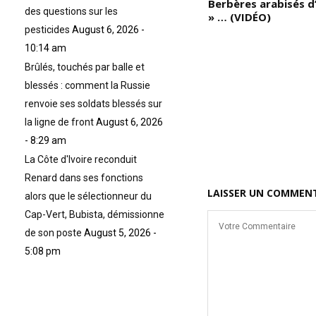
Et tout particulièrement pour
Berbères arabisés d’
des questions sur les
les peuples d’Afrique ?? Si vous
» … (VIDÉO)
êtes incapable de voir les
pesticides
August 6, 2026 -
choses au-delà de leurs simples
10:14 am
apparences, dites-vous alors
Brûlés, touchés par balle et
que vous êtes déjà mort
mentalement; dites-vous que
blessés : comment la Russie
vous n’avez pas su reconnaître
renvoie ses soldats blessés sur
le danger qui vous guette » …
la ligne de front
August 6, 2026
(VIDÉO)
- 8:29 am
La Côte d'Ivoire reconduit
Renard dans ses fonctions
LAISSER UN COMMEN
alors que le sélectionneur du
Cap-Vert, Bubista, démissionne
de son poste
August 5, 2026 -
5:08 pm