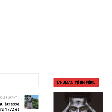
L'HUMANITÉ EN PÉRIL
ICLE SUIVANT
mulâtresse
ers 1772 et