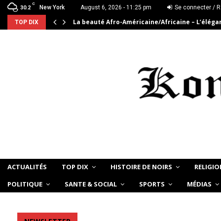
C
New York
August 6, 2026 - 11:25 pm
Se connecter / R
30.2
La beauté Afro-Américaine/Africaine – L’élég
TOP DIX
ACTUALITÉS
TOP DIX
HISTOIRE DE NOIRS
RELIGIO
POLITIQUE
SANTE & SOCIAL
SPORTS
MÉDIAS