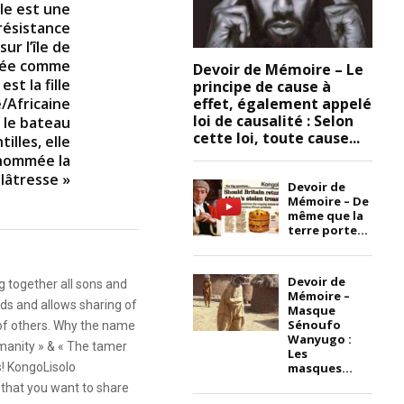
le est une
 résistance
ur l’île de
rée comme
Devoir de Mémoire – Le
st la fille
principe de cause à
effet, également appelé
/Africaine
loi de causalité : Selon
r le bateau
cette loi, toute cause...
illes, elle
rnommée la
lâtresse »
Devoir de
Mémoire – De
même que la
terre porte...
Devoir de
g together all sons and
Mémoire –
ds and allows sharing of
Masque
Sénoufo
 of others. Why the name
Wanyugo :
anity » & « The tamer
Les
masques...
s! KongoLisolo
that you want to share