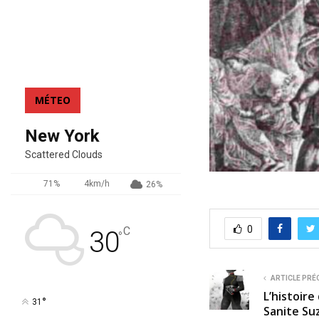
MÉTEO
New York
Scattered Clouds
71%
4km/h
26%
0
C
30
°
ARTICLE PRÉ
L’histoire
°
31
Sanite Su