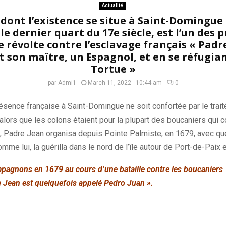
Actualité
 dont l’existence se situe à Saint-Domingue
 le dernier quart du 17e siècle, est l’un des 
 révolte contre l’esclavage français « Padre
t son maître, un Espagnol, et en se réfugiant 
Tortue »
par
Admi1
March 11, 2022 - 10:44 am
0
sence française à Saint-Domingue ne soit confortée par le trait
alors que les colons étaient pour la plupart des boucaniers qui
é,
Padre
Jean organisa depuis Pointe Palmiste, en 1679, avec qu
mme lui, la guérilla dans le nord de l’île autour de
Port-de-Paix
e
ompagnons en 1679 au cours d’une bataille contre les boucaniers
e
Jean est quelquefois appelé Pedro Juan ».