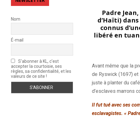
NEWSLETTER
Padre Jean,
d’Haïti) dans
Nom
connus d’une
libéré en tuan
É-mail
S'abonner à KL, c'est
Avant même que la pré
accepter la courtoisie, ses
règles, sa confidentialité, et les
de
Ryswick
(1697)
et 
valeurs de ce site !
juste à planter du caf
d’esclaves
marrons
co
Il fut tué avec ses c
esclavagistes.
«
Padr