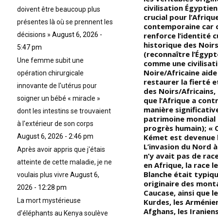
expressions faciales : C’est une
civilisation Égyptie
doivent être beaucoup plus
toile de fond métallique un
crucial pour l’Afriqu
présentes là où se prennent les
contexte dans lequel l’homme
contemporaine car 
y
Noir/Africain se féminise
renforce l’identité c
décisions »
August 6, 2026 -
progressivement. (Voici donc
historique des Noirs
5:47 pm
s
le type d’individu que les
(reconnaître l’Égypt
Une femme subit une
universalistes noirs/africains
comme une civilisat
considèrent comme un modèle.
Noire/Africaine aide
opération chirurgicale
Avez-vous pris le temps
restaurer la fierté e
innovante de l'utérus pour
d’observer ce que font de
des Noirs/Africains
soigner un bébé « miracle »
nombreux artistes ces temps-
que l’Afrique a cont
ci ? En particulier les artistes
manière significativ
dont les intestins se trouvaient
musicaux ?? Pourquoi sont-ils
patrimoine mondial 
à l'extérieur de son corps
si fascinés par l’esthétique
progrès humain); «
féminine ??); « La présence de
Kémet est devenue l
August 6, 2026 - 2:46 pm
tous ces hommes
L’invasion du Nord à l
Après avoir appris que j'étais
Noirs/Africains portant des
n’y avait pas de rac
atteinte de cette maladie, je ne
jupes dans les clips de musique
en Afrique, la race 
Hip-Hop ne constitue-t-elle pas
Blanche était typi
voulais plus vivre
August 6,
une part d’un agenda bien
originaire des mont
2026 - 12:28 pm
établi, occulte et hautement
Caucase, ainsi que le
La mort mystérieuse
dangereux pour la
Kurdes, les Arménien
communauté Noire/Africaine ??
Afghans, les Iraniens
d'éléphants au Kenya soulève