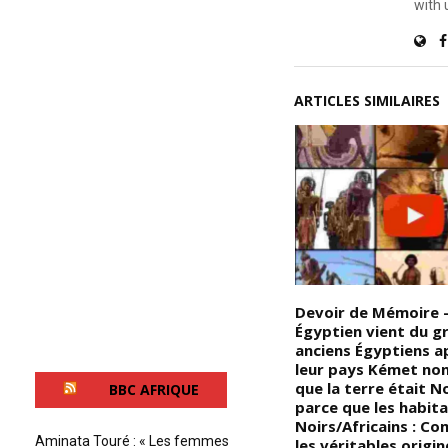
with 
ARTICLES SIMILAIRES
Devoir de Mémoire – La
Devoir de Mémoire 
féminisation du mâle
Égyptien vient du gr
Noir/Africain est un
anciens Égyptiens a
de
phénomène qui tend à définir
leur pays Kémet non
t
l’homme Noir/Africain sous
que la terre était N
BBC AFRIQUE
e
tous ses aspects de
parce que les habit
a
l’habillement au maquillage, en
Noirs/Africains : C
Aminata Touré : « Les femmes
passant par les manières et les
les véritables origin