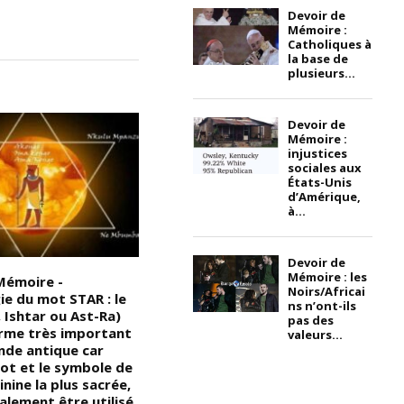
Devoir de
Mémoire :
Catholiques à
la base de
plusieurs...
Devoir de
Mémoire :
injustices
sociales aux
États-Unis
d’Amérique,
à...
Devoir de
Mémoire : les
Mémoire -
Devoir de Mémoire – Le
L
Noirs/Africai
ie du mot STAR : le
Jugement dernier, un autre
d
ns n’ont-ils
 Ishtar ou Ast-Ra)
plagiat d’un concept
W
pas des
erme très important
Kémétique/Égyptien : Par
K
valeurs...
nde antique car
plagiat, nous entendons la
d
mot et le symbole de
reproduction non autorisée
p
inine la plus sacrée,
d’une œuvre originale ou d’une
l’
alement être utilisé
partie de celle-ci, bien avant
b