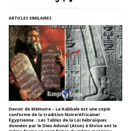
ARTICLES SIMILAIRES
Devoir de Mémoire – La Kabbale est une copie
L
conforme de la tradition Noire/Africaine/
f
Égyptienne : Les Tables de la Loi hébraïques
b
e
données par le Dieu Adonaï (Aton) à Moïse ont la
m
même forme et sont faites du même matériau
d