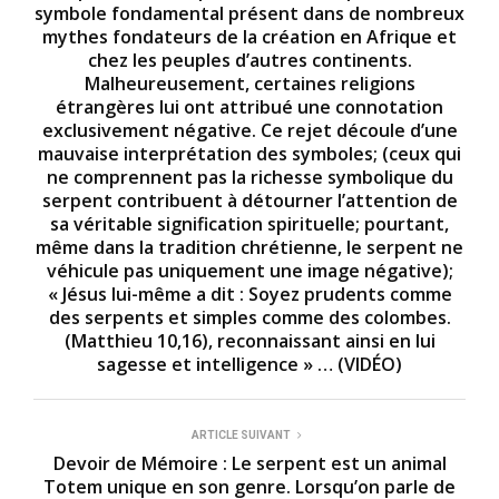
symbole fondamental présent dans de nombreux
u
t
mythes fondateurs de la création en Afrique et
e
chez les peuples d’autres continents.
s
Malheureusement, certaines religions
,
7
étrangères lui ont attribué une connotation
s
exclusivement négative. Ce rejet découle d’une
e
mauvaise interprétation des symboles; (ceux qui
c
o
ne comprennent pas la richesse symbolique du
n
serpent contribuent à détourner l’attention de
d
sa véritable signification spirituelle; pourtant,
s
même dans la tradition chrétienne, le serpent ne
véhicule pas uniquement une image négative);
« Jésus lui-même a dit : Soyez prudents comme
des serpents et simples comme des colombes.
(Matthieu 10,16), reconnaissant ainsi en lui
sagesse et intelligence » … (VIDÉO)
ARTICLE SUIVANT
Devoir de Mémoire : Le serpent est un animal
Totem unique en son genre. Lorsqu’on parle de