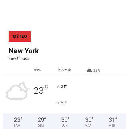
MÉTEO
New York
Few Clouds
93%
2.2km/h
22%
°
C
24
23
°
°
21
23
°
29
°
30
°
30
°
31
°
SAM
DIM
LUN
MAR
MER