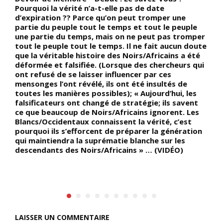
Pourquoi la vérité n’a-t-elle pas de date
S
d’expiration ?? Parce qu’on peut tromper une
d
partie du peuple tout le temps et tout le peuple
e
une partie du temps, mais on ne peut pas tromper
q
tout le peuple tout le temps. Il ne fait aucun doute
c
que la véritable histoire des Noirs/Africains a été
l
n
déformée et falsifiée. (Lorsque des chercheurs qui
e
es
ont refusé de se laisser influencer par ces
p
mensonges l’ont révélé, ils ont été insultés de
l
toutes les manières possibles); « Aujourd’hui, les
c
falsificateurs ont changé de stratégie; ils savent
c
s
ce que beaucoup de Noirs/Africains ignorent. Les
d
Blancs/Occidentaux connaissent la vérité, c’est
pourquoi ils s’efforcent de préparer la génération
qui maintiendra la suprématie blanche sur les
descendants des Noirs/Africains » … (VIDÉO)
LAISSER UN COMMENTAIRE