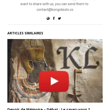
want to share with us, you can send them to :
contact@kongolisolo.co
ARTICLES SIMILAIRES
Devoir de Mémoire – Débat : Le savez-vous ?
D