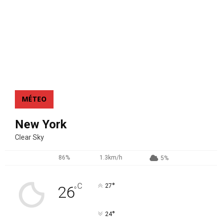
MÉTEO
New York
Clear Sky
86%
1.3km/h
5%
°
C
27
26
°
°
24