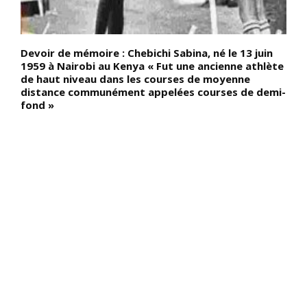
Devoir de mémoire : Chebichi Sabina, né le 13 juin
D
t
1959 à Nairobi au Kenya « Fut une ancienne athlète
c
de haut niveau dans les courses de moyenne
É
e
distance communément appelées courses de demi-
d
u
fond »
m
ps
(
N
p
t
en
m
C
as
d
t
l
t
i
e