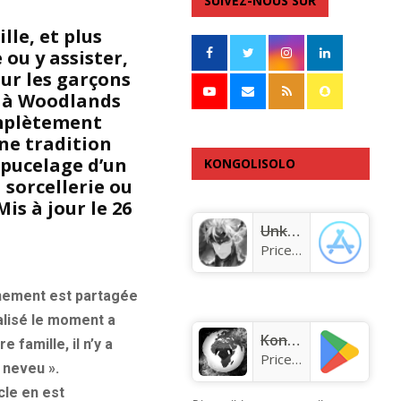
SUIVEZ-NOUS SUR
lle, et plus
 ou y assister,
our les garçons
s à Woodlands
omplètement
une tradition
dépucelage d’un
KONGOLISOLO
 sorcellerie ou
APPLICATION
is à jour le 26
Unknown app
Price:
Free
énement est partagée
alisé le moment a
KongoLisolo
 famille, il n’y a
Price:
Free
n neveu ».
cle en est