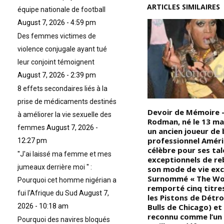
ARTICLES SIMILAIRES
équipe nationale de football
August 7, 2026 - 4:59 pm
Des femmes victimes de
violence conjugale ayant tué
leur conjoint témoignent
August 7, 2026 - 2:39 pm
8 effets secondaires liés à la
prise de médicaments destinés
Devoir de Mémoire – Amelia
Devoir de Mémoire 
à améliorer la vie sexuelle des
e
Bassano et ses lettres de
Rodman, né le 13 mai
femmes
August 7, 2026 -
noblesse sont jetées aux
un ancien joueur de 
oubliettes : Une femme
professionnel Améri
12:27 pm
Noire/Africaine nommée Amelia
célèbre pour ses tal
''J'ai laissé ma femme et mes
Bassano Lanier aurait-elle écrit
exceptionnels de re
jumeaux derrière moi '' :
en secret les pièces de
son mode de vie exc
me
Shakespeare ? La rumeur
Surnommé « The Worm
Pourquoi cet homme nigérian a
é
circule depuis des années selon
remporté cinq titre
fui l'Afrique du Sud
August 7,
i
laquelle une femme
les Pistons de Détroi
Noire/Africaine nommée Amelia
Bulls de Chicago) et
2026 - 10:18 am
,
Bassano Lanier serait l’auteure
reconnu comme l’un
Pourquoi des navires bloqués