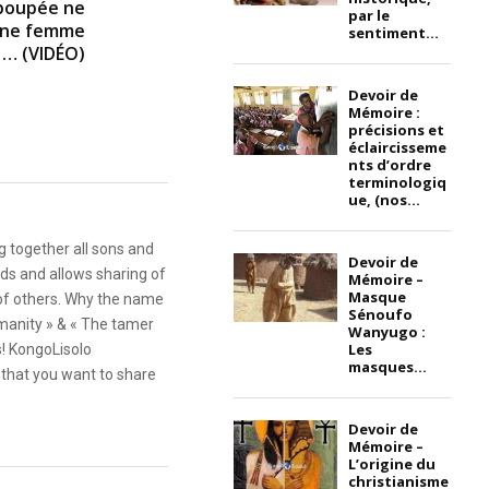
 poupée ne
par le
 une femme
sentiment...
 … (VIDÉO)
Devoir de
Mémoire :
précisions et
éclaircisseme
nts d’ordre
terminologiq
ue, (nos...
g together all sons and
Devoir de
ds and allows sharing of
Mémoire –
Masque
 of others. Why the name
Sénoufo
anity » & « The tamer
Wanyugo :
Les
s! KongoLisolo
masques...
that you want to share
Devoir de
Mémoire –
L’origine du
christianisme