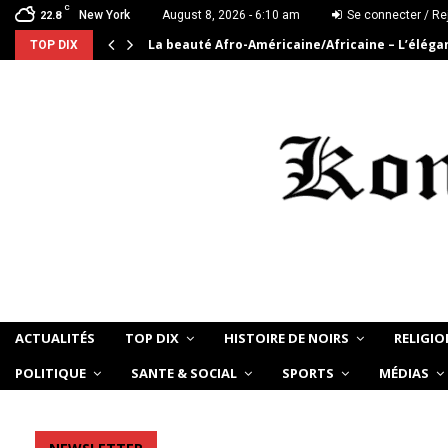
C
New York
August 8, 2026 - 6:10 am
Se connecter / Re
22.8
La beauté Afro-Américaine/Africaine – L’élég
TOP DIX
ACTUALITÉS
TOP DIX
HISTOIRE DE NOIRS
RELIGIO
POLITIQUE
SANTE & SOCIAL
SPORTS
MÉDIAS