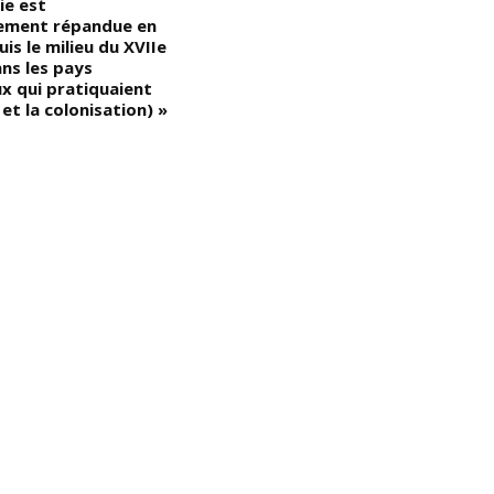
ie est
dans l’élaboration de la loi »
A
rement répandue en
a
is le milieu du XVIIe
i
ans les pays
l
x qui pratiquaient
d
 et la colonisation) »
a
d
r
a
A
p
p
r
o
lu
l’
S
c
l
a
d
c
p