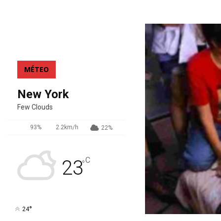
MÉTEO
New York
Few Clouds
93%
2.2km/h
22%
C
23
°
°
24