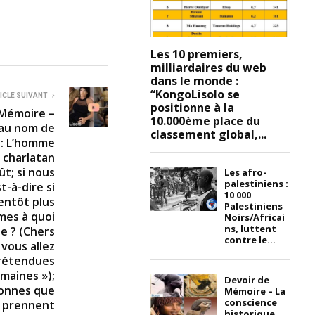
Les 10 premiers,
milliardaires du web
dans le monde :
“KongoLisolo se
ICLE SUIVANT
positionne à la
 Mémoire –
10.000ème place du
 au nom de
classement global,...
n : L’homme
 charlatan
t; si nous
Les afro-
palestiniens :
t-à-dire si
10 000
entôt plus
Palestiniens
mes à quoi
Noirs/Africai
ns, luttent
e ? (Chers
contre le...
vous allez
prétendues
maines »);
Devoir de
sonnes que
Mémoire – La
conscience
s prennent
historique,