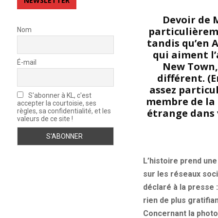
NEWSLETTER
Devoir de M
particulièreme
Nom
tandis qu’en A
qui aiment l
É-mail
New Town, 
différent. (
assez particul
S'abonner à KL, c'est
membre de la f
accepter la courtoisie, ses
étrange dans v
règles, sa confidentialité, et les
valeurs de ce site !
L’histoire prend un
sur les réseaux soci
déclaré à la presse :
rien de plus gratifia
Concernant la photo