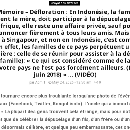
Croyances diverses
émoire – Défloration : En Indonésie, la fami
nt la mère, doit participer à la dépucelage
frique, elle reste une affaire privée, sauf p
’annoncer fièrement à tous leurs amis. Mai
à Singapour, et non en Indonésie, c’est c
En effet, les familles de ce pays perpétuent 
ière : celle de se réunir pour assister à la 
amille); « Ce qui est considéré comme de la
otre pays ne l’est pas forcément ailleurs. (M
juin 2018) » … (VIDÉO)
par
Admi1
May 24, 2026 - 12:50 am
0
e tournure encore plus troublante lorsqu’une photo de l’év
aux (Facebook, Twitter, KongoLisolo). L’oncle qui a immort
 « La plupart des gens trouvent cela étrange, mais pour notre
nt que de célébrer la dépucelage d’un fils, d’un frère ou d’u
 désormais célèbre, et quelque peu embarrassante, cet on