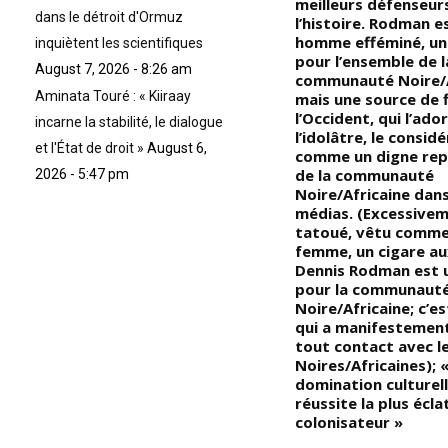
en
responsable de toutes les
meilleurs défenseur
dans le détroit d'Ormuz
pièces de William Shakespeare,
l’histoire. Rodman e
mais elle est morte dans la
homme efféminé, un
inquiètent les scientifiques
pauvreté en 1645, et elle n’a
pour l’ensemble de l
August 7, 2026 - 8:26 am
ant
jamais reçu un sou de ses
communauté Noire/A
Aminata Touré : « Kiiraay
œuvres); « William
mais une source de 
Shakespeare était analphabète
l’Occident, qui l’ado
incarne la stabilité, le dialogue
et pouvait à peine écrire son
l’idolâtre, le consi
et l'État de droit »
August 6,
propre nom »
comme un digne rep
de la communauté
2026 - 5:47 pm
Noire/Africaine dans
médias. (Excessive
tatoué, vêtu comme
femme, un cigare au
Dennis Rodman est 
pour la communaut
Noire/Africaine; c’e
qui a manifestemen
tout contact avec le
Noires/Africaines); «
domination culturell
réussite la plus écl
colonisateur »