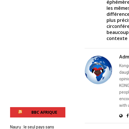
éphémères
les mêmes
différence
plus préc
circonfére
beaucoup 
contexte 
Adm
Kongo
daugh
opini
KONG
peopl
encou
with 
BBC AFRIQUE
Nauru : le seul pays sans