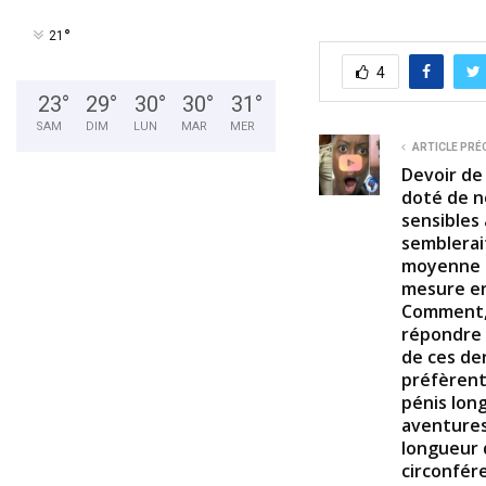
°
21
4
23
°
29
°
30
°
30
°
31
°
SAM
DIM
LUN
MAR
MER
ARTICLE PRÉ
Devoir de
doté de 
sensibles 
semblerai
moyenne 6
mesure e
Comment, d
répondre 
de ces de
préfèrent-
pénis lon
aventures 
longueur 
circonfér