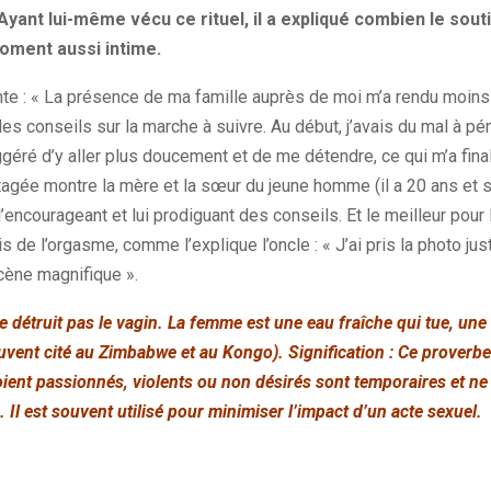
Ayant lui-même vécu ce rituel, il a expliqué combien le souti
moment aussi intime.
e : « La présence de ma famille auprès de moi m’a rendu moins 
 conseils sur la marche à suivre. Au début, j’avais du mal à pén
éré d’y aller plus doucement et de me détendre, ce qui m’a fin
rtagée montre la mère et la sœur du jeune homme (il a 20 ans et 
encourageant et lui prodiguant des conseils. Et le meilleur pour la
de l’orgasme, comme l’explique l’oncle : « J’ai pris la photo juste
cène magnifique ».
e détruit pas le vagin. La femme est une eau fraîche qui tue, un
uvent cité au Zimbabwe et au Kongo). Signification : Ce proverbe
oient passionnés, violents ou non désirés sont temporaires et ne 
 Il est souvent utilisé pour minimiser l’impact d’un acte sexuel.