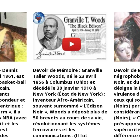
– Dennis
Devoir de Mémoire : Granville
Devoir de 
 1961, est
Tailer Woods, né le 23 avril
négrophobi
basket-ball
1856 à Columbus (Ohio) et
Noir, et du
cain,
décédé le 30 janvier 1910 à
désigne la 
ents
New York (État de New York) :
virulente d
bondeur et
Inventeur Afro-Américain,
ceux qui s
entrique :
souvent surnommé « L’Edison
(Noirs) pa
 », il a
Noir », Woods a déposé plus de
considéran
s NBA (avec
50 brevets au cours de sa vie,
(Noirs); « 
t et les
révolutionnant les systèmes
présuppose
 est
ferroviaires et les
supériorité
 des
communications. (Il fut
différence 