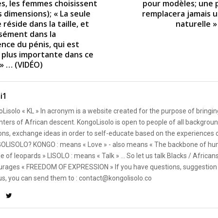
, les femmes choisissent
pour modèles; une
 dimensions); « La seule
remplacera jamais
 réside dans la taille, et
naturelle »
isément dans la
nce du pénis, qui est
plus importante dans ce
» … (VIDÉO)
i1
Lisolo « KL » In acronym is a website created for the purpose of bringin
ters of African descent. KongoLisolo is open to people of all backgroun
ons, exchange ideas in order to self-educate based on the experiences
OLISOLO? KONGO : means « Love » - also means « The backbone of hum
e of leopards » LISOLO : means « Talk » ... So let us talk Blacks / African
rages « FREEDOM OF EXPRESSION » If you have questions, suggestion 
us, you can send them to : contact@kongolisolo.co