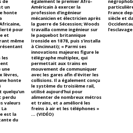
s de
également le premier Afro-
négrophob
st un
Américain à exercer la
particuliè
e honte
profession d’ingénieur
France depu
a
mécanicien et électricien après
siècle et d
fricaine,
la guerre de Sécession; Woods
Occidentau
fierté pour
travailla comme ingénieur sur
l’esclavage
re et
le paquebot britannique
dérant même
Ironside en 1878, puis s’installa
résentant
à Cincinnati); « Parmi ses
innovations majeures figure le
 les
télégraphe multiplex, qui
ment
permettait aux trains en
 une
mouvement de communiquer
x lèvres,
avec les gares afin d’éviter les
une honte
collisions. Il a également conçu
é
le système du troisième rail,
st quelqu’un
utilisé aujourd’hui pour
t perdu
alimenter de nombreux métros
s valeurs
et trains, et a amélioré les
 La
freins à air et les téléphones »
e est la
… (VIDÉO)
atante du