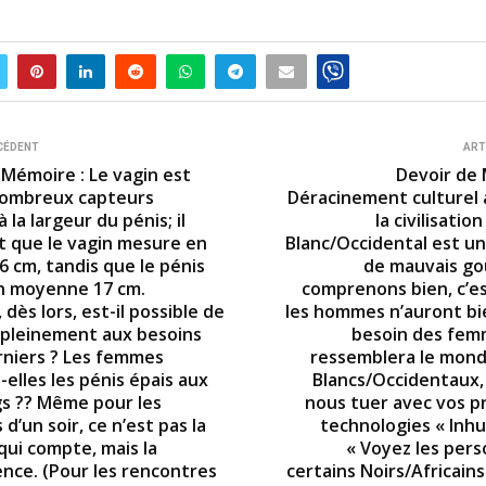
CÉDENT
ART
 Mémoire : Le vagin est
Devoir de
nombreux capteurs
Déracinement culturel
à la largeur du pénis; il
la civilisatio
t que le vagin mesure en
Blanc/Occidental est un
 cm, tandis que le pénis
de mauvais goû
n moyenne 17 cm.
comprenons bien, c’es
ès lors, est-il possible de
les hommes n’auront bi
pleinement aux besoins
besoin des fem
rniers ? Les femmes
ressemblera le mond
elles les pénis épais aux
Blancs/Occidentaux, 
gs ?? Même pour les
nous tuer avec vos 
d’un soir, ce n’est pas la
technologies « Inhu
qui compte, mais la
« Voyez les per
ence. (Pour les rencontres
certains Noirs/Africain