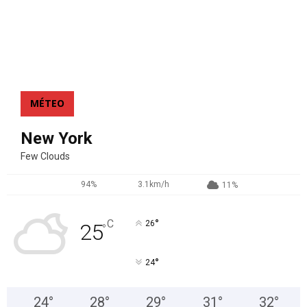
MÉTEO
New York
Few Clouds
94%
3.1km/h
11%
°
C
26
25
°
°
24
24
°
28
°
29
°
31
°
32
°