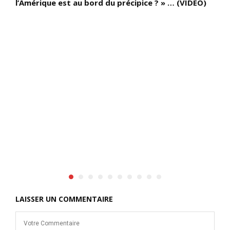
l’Amérique est au bord du précipice ? » … (VIDÉO)
p
u
a
t
q
d
o
m
t
f
c
B
p
q
d
LAISSER UN COMMENTAIRE