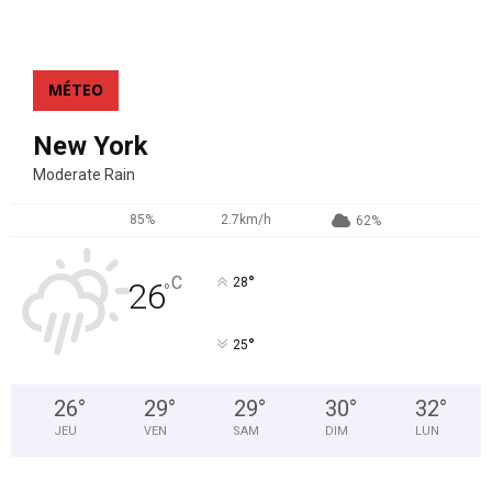
MÉTEO
New York
Moderate Rain
85%
2.7km/h
62%
°
C
28
26
°
°
25
26
°
29
°
29
°
30
°
32
°
JEU
VEN
SAM
DIM
LUN