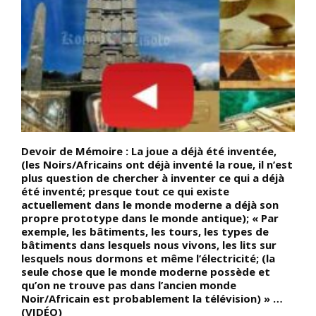
Devoir de Mémoire : La joue a déjà été inventée,
D
é
(les Noirs/Africains ont déjà inventé la roue, il n’est
N
plus question de chercher à inventer ce qui a déjà
C
été inventé; presque tout ce qui existe
d
 à
actuellement dans le monde moderne a déjà son
A
propre prototype dans le monde antique); « Par
N
exemple, les bâtiments, les tours, les types de
j
bâtiments dans lesquels nous vivons, les lits sur
d
lesquels nous dormons et même l’électricité; (la
t
seule chose que le monde moderne possède et
é
qu’on ne trouve pas dans l’ancien monde
r
Noir/Africain est probablement la télévision) » …
b
(VIDÉO)
e