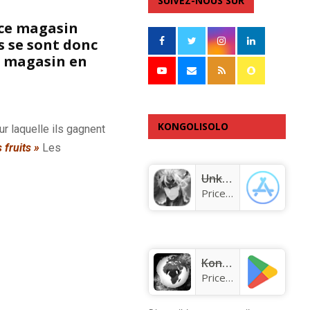
SUIVEZ-NOUS SUR
e ce magasin
s se sont donc
le magasin en
KONGOLISOLO
r laquelle ils gagnent
s fruits
»
Les
APPLICATION
Unknown app
Price:
Free
KongoLisolo
Price:
Free