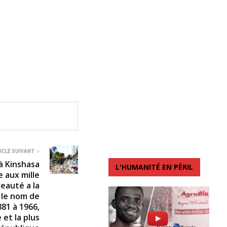
ICLE SUIVANT
à Kinshasa
L'HUMANITÉ EN PÉRIL
le aux mille
beauté a la
 le nom de
881 à 1966,
 et la plus