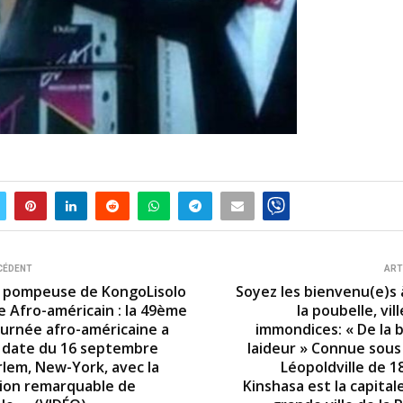
CÉDENT
ART
n pompeuse de KongoLisolo
Soyez les bienvenu(e)s 
e Afro-américain : la 49ème
la poubelle, vil
ournée afro-américaine a
immondices: « De la 
n date du 16 septembre
laideur » Connue sous
rlem, New-York, avec la
Léopoldville de 1
tion remarquable de
Kinshasa est la capitale