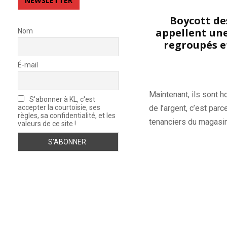
NEWSLETTER
Boycott des
appellent une
Nom
regroupés et
É-mail
Maintenant, ils sont h
S'abonner à KL, c'est
accepter la courtoisie, ses
de l’argent, c’est par
règles, sa confidentialité, et les
tenanciers du magasin 
valeurs de ce site !