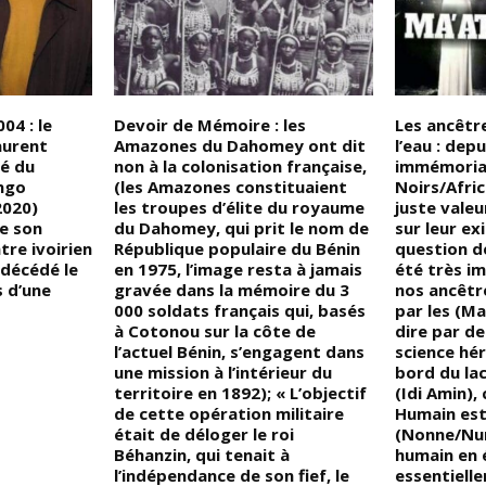
004 : le
Devoir de Mémoire : les
Les ancêtre
aurent
Amazones du Dahomey ont dit
l’eau : dep
é du
non à la colonisation française,
immémoriau
ngo
(les Amazones constituaient
Noirs/Afric
2020)
les troupes d’élite du royaume
juste valeu
e son
du Dahomey, qui prit le nom de
sur leur ex
tre ivoirien
République populaire du Bénin
question de
décédé le
en 1975, l’image resta à jamais
été très i
s d’une
gravée dans la mémoire du 3
nos ancêtr
000 soldats français qui, basés
par les (Ma
à Cotonou sur la côte de
dire par de
l’actuel Bénin, s’engagent dans
science hér
une mission à l’intérieur du
bord du la
territoire en 1892); « L’objectif
(Idi Amin), 
de cette opération militaire
Humain est 
était de déloger le roi
(Nonne/Nun
Béhanzin, qui tenait à
humain en 
l’indépendance de son fief, le
essentiell