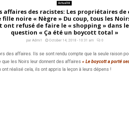
Actualité
 affaires des racistes: Les propriétaires d
 fille noire « Nègre » Du coup, tous les Noir
 ont refusé de faire le « shopping » dans 
question « Ça été un boycott total »
par
Admi1
October 14, 2018 - 10:31 am
0
ors des affaires.
Ils se sont rendu compte que la seule raison pou
ce que les Noirs leur donnent des affaires
« Le boycott a porté se
ont réalisé cela, ils ont appris la leçon à leurs dépens !