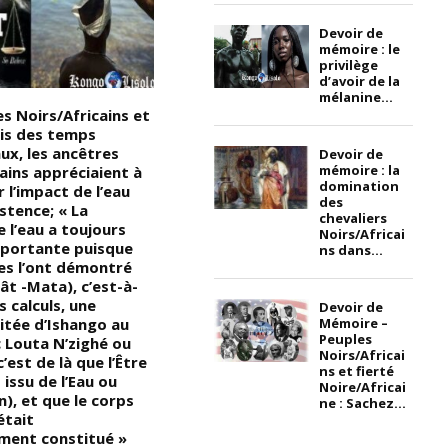
Devoir de
mémoire : le
privilège
d’avoir de la
mélanine...
s Noirs/Africains et
Devoir de Mémoire : La
C
uis des temps
princesse Mahamud était la
g
x, les ancêtres
fille d’un roi du Kongo, royaume
â
Devoir de
mémoire : la
ains appréciaient à
situé au Nord de l’Angola, la
p
domination
r l’impact de l’eau
République du Kongo, la partie
r
des
istence; « La
occidentale de la République
r
chevaliers
 l’eau a toujours
démocratique du Kongo et le
Noirs/Africai
mportante puisque
sud du Gabon, en 1665, la
ns dans...
es l’ont démontré
princesse Aqualtune Ezgondidu
ât -Mata), c’est-à-
Mahamud da Silva Santos a
s calculs, une
conduit 10 000 hommes à la
Devoir de
itée d’Ishango au
bataille de Mbwila; (entre le
Mémoire –
Peuples
c Louta N’zighé ou
Royaume du Kongo et le
Noirs/Africai
c’est de là que l’Être
Royaume du Portugal); « On
ns et fierté
issu de l’Eau ou
estime que 5 000 hommes sont
Noire/Africai
), et que le corps
morts pendant la guerre,
ne : Sachez...
était
(après la bataille de Mbwila, la
ement constitué »
princesse a été transportée au