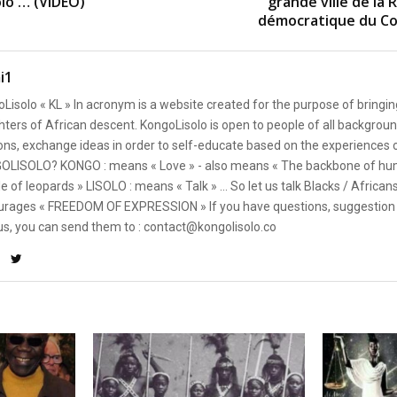
lo … (VIDÉO)
grande ville de la
démocratique du Co
i1
Lisolo « KL » In acronym is a website created for the purpose of bringin
ters of African descent. KongoLisolo is open to people of all backgroun
ons, exchange ideas in order to self-educate based on the experiences
OLISOLO? KONGO : means « Love » - also means « The backbone of hum
e of leopards » LISOLO : means « Talk » ... So let us talk Blacks / African
rages « FREEDOM OF EXPRESSION » If you have questions, suggestion 
us, you can send them to : contact@kongolisolo.co