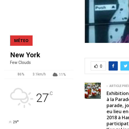
MÉTEO
New York
Few Clouds
0
86%
3.1km/h
11%
ARTICLE PRÉ
Exhibitio
C
27
°
à la Parad
parade, j
eu lieu e
2018 à Ha
°
29
participa