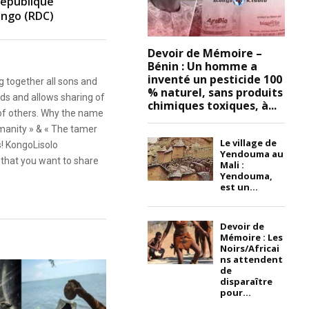
 République
ngo (RDC)
Devoir de Mémoire –
Bénin : Un homme a
inventé un pesticide 100
g together all sons and
% naturel, sans produits
ds and allows sharing of
chimiques toxiques, à...
 of others. Why the name
anity » & « The tamer
Le village de
s! KongoLisolo
Yendouma au
that you want to share
Mali :
Yendouma,
est un...
Devoir de
Mémoire : Les
Noirs/Africai
ns attendent
de
disparaître
pour...