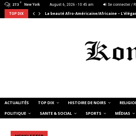
C
New York
August 6, 2026 - 10:45 am
Se connecter / R
27.3
La beauté Afro-Américaine/Africaine – L’élég
TOP DIX
ACTUALITÉS
TOP DIX
HISTOIRE DE NOIRS
RELIGIO
POLITIQUE
SANTE & SOCIAL
SPORTS
MÉDIAS