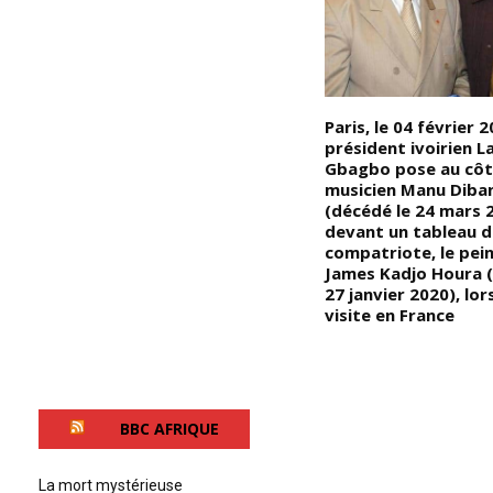
La mécanique quantique et
Paris, le 04 février 2
g,
astrophysique, ce mélange
président ivoirien L
explosif a donné naissance à la
Gbagbo pose au côt
nouvelle théorie du
musicien Manu Diba
Biocentrism « C’est-à-dire que
(décédé le 24 mars 
comme nos ancêtres », cette
devant un tableau d
au
théorie implique que la mort
compatriote, le pein
n’existe tout simplement pas
James Kadjo Houra (
48
et que c’est une illusion qui se
27 janvier 2020), lor
is
crée dans l’esprit des gens
visite en France
la
BBC AFRIQUE
e
a
es
La mort mystérieuse