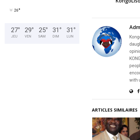
KongoLiso
°
26
Adm
27
°
29
°
25
°
31
°
31
°
Kongo
JEU
VEN
SAM
DIM
LUN
daugh
opini
KONG
peopl
encou
with 
ARTICLES SIMILAIRES