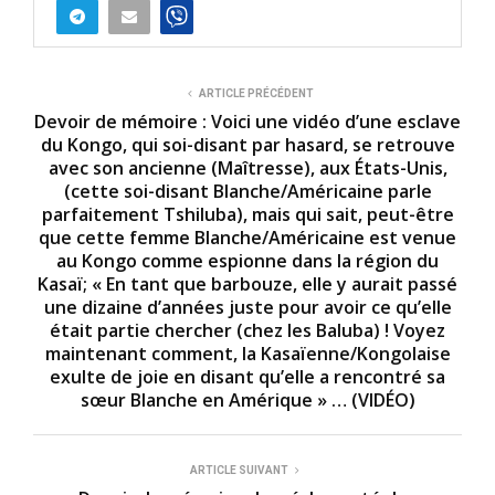
n
d
s
o
f
4
ARTICLE PRÉCÉDENT
m
Devoir de mémoire : Voici une vidéo d’une esclave
i
du Kongo, qui soi-disant par hasard, se retrouve
n
avec son ancienne (Maîtresse), aux États-Unis,
u
t
(cette soi-disant Blanche/Américaine parle
e
parfaitement Tshiluba), mais qui sait, peut-être
s
que cette femme Blanche/Américaine est venue
,
5
au Kongo comme espionne dans la région du
7
Kasaï; « En tant que barbouze, elle y aurait passé
s
une dizaine d’années juste pour avoir ce qu’elle
e
c
était partie chercher (chez les Baluba) ! Voyez
o
maintenant comment, la Kasaïenne/Kongolaise
n
exulte de joie en disant qu’elle a rencontré sa
d
s
sœur Blanche en Amérique » … (VIDÉO)
ARTICLE SUIVANT