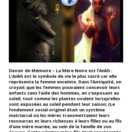
Devoir de Mémoire – La Mère Noire est l’Ankh :
D
L’Ankh est le symbole de vie le plus sacré car elle
a
représente la femme enceinte. Dans l’Antiquité, on
J
croyait que les femmes pouvaient concevoir leurs
e
enfants sans l’aide des hommes, en s’exposant au
m
soleil, tout comme les plantes ovulent lorsqu’elles
l
sont exposées au soleil pendant leur saison; (Le
v
se
fondement social originel était un système
m
matriarcal où les mères transmettaient leurs
d
ressources et leurs richesses à leurs filles ou au fils
r
d’une mère mariée, au sein de la famille de son
d
épouse. Cette relation mère-fils était représentée
c