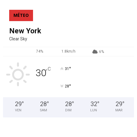
MÉTEO
New York
Clear Sky
74%
1.8km/h
6%
°
C
31
30
°
°
28
29
°
28
°
28
°
32
°
29
°
VEN
SAM
DIM
LUN
MAR