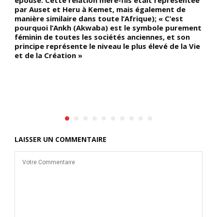
par Auset et Heru à Kemet, mais également de
s
manière similaire dans toute l’Afrique); « C’est
p
pourquoi l’Ankh (Akwaba) est le symbole purement
f
féminin de toutes les sociétés anciennes, et son
q
principe représente le niveau le plus élevé de la Vie
1
et de la Création »
e
f
N
e
r
LAISSER UN COMMENTAIRE