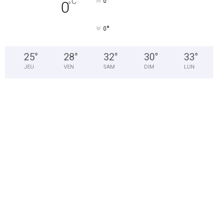
°
C
0
0
°
°
0
25
°
28
°
32
°
30
°
33
°
JEU
VEN
SAM
DIM
LUN