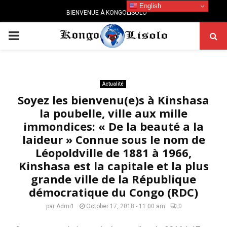
English
BIENVENUE À KONGOLISOLO
PRIMARY
MENU
Actualité
Soyez les bienvenu(e)s à Kinshasa
la poubelle, ville aux mille
immondices: « De la beauté a la
laideur » Connue sous le nom de
Léopoldville de 1881 à 1966,
Kinshasa est la capitale et la plus
grande ville de la République
démocratique du Congo (RDC)
par
Admi1
October 17, 2018 - 11:00 am
0