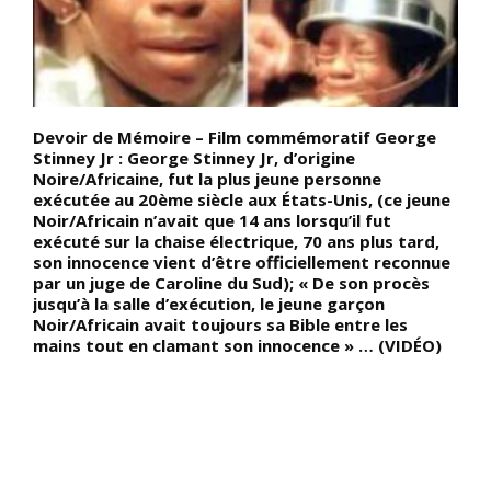
;
Devoir de Mémoire – Film commémoratif George
D
Stinney Jr : George Stinney Jr, d’origine
c
Noire/Africaine, fut la plus jeune personne
F
exécutée au 20ème siècle aux États-Unis, (ce jeune
p
«
Noir/Africain n’avait que 14 ans lorsqu’il fut
m
exécuté sur la chaise électrique, 70 ans plus tard,
p
,
son innocence vient d’être officiellement reconnue
l
par un juge de Caroline du Sud); « De son procès
n
u
jusqu’à la salle d’exécution, le jeune garçon
o
Noir/Africain avait toujours sa Bible entre les
P
mains tout en clamant son innocence » … (VIDÉO)
f
m
e
»