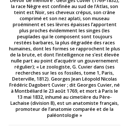
Devoir de mémoire : Georges Cuvier (1769-1832),
la race Nègre est confinée au sud de l’Atlas, son
teint est Noir, ses cheveux crépus, son crâne
comprimé et son nez aplati, son museau
proéminent et ses lèvres épaisses l’apportent
plus proches évidemment les singes (les
peuplades qui le composent sont toujours
restées barbares, la plus dégradée des races
humaines, dont les formes se rapprochent le plus
de la brute, et dont l’intelligence ne s’est élevée
nulle part au point d’acquérir un gouvernement
régulier); « Le zoologiste, G. Cuvier dans (ses
recherches sur les os fossiles, tome 1, Paris,
Deterville, 1812). Georges Jean Léopold Nicolas
Frédéric Dagobert Cuvier ; dit Georges Cuvier, né
à Montbéliard le 23 août 1769, et mort à Paris le
13 mai 1832, inhumé au cimetière du Père-
Lachaise (division 8), est un anatomiste français,
promoteur de l’anatomie comparée et de la
paléontologie »