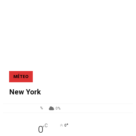
MÉTEO
New York
%
0%
°
C
0
0
°