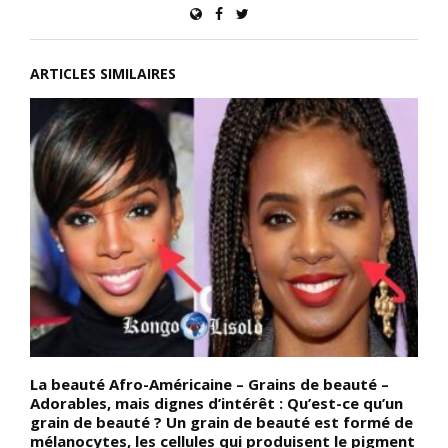
ARTICLES SIMILAIRES
La beauté Afro-Américaine – Grains de beauté –
À
Adorables, mais dignes d’intérêt : Qu’est-ce qu’un
(
grain de beauté ? Un grain de beauté est formé de
l
mélanocytes, les cellules qui produisent le pigment
l