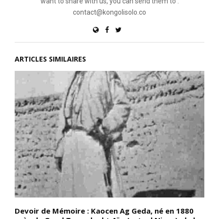
want to share with us, you can send them to :
contact@kongolisolo.co
ARTICLES SIMILAIRES
Devoir de Mémoire : Kaocen Ag Geda, né en 1880
D