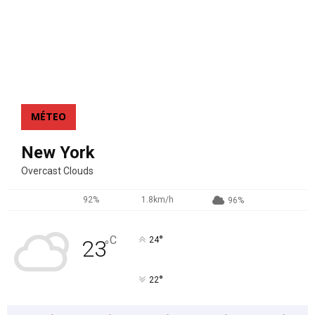
MÉTEO
New York
Overcast Clouds
92%
1.8km/h
96%
°
C
24
23
°
°
22