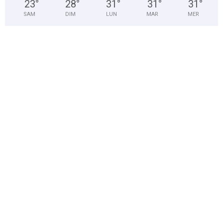
23
°
28
°
31
°
31
°
31
°
SAM
DIM
LUN
MAR
MER