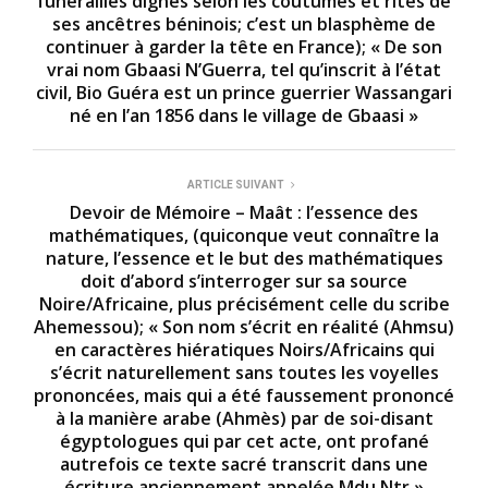
funérailles dignes selon les coutumes et rites de
ses ancêtres béninois; c’est un blasphème de
continuer à garder la tête en France); « De son
vrai nom Gbaasi N’Guerra, tel qu’inscrit à l’état
civil, Bio Guéra est un prince guerrier Wassangari
né en l’an 1856 dans le village de Gbaasi »
ARTICLE SUIVANT
Devoir de Mémoire – Maât : l’essence des
mathématiques, (quiconque veut connaître la
nature, l’essence et le but des mathématiques
doit d’abord s’interroger sur sa source
Noire/Africaine, plus précisément celle du scribe
Ahemessou); « Son nom s’écrit en réalité (Ahmsu)
en caractères hiératiques Noirs/Africains qui
s’écrit naturellement sans toutes les voyelles
prononcées, mais qui a été faussement prononcé
à la manière arabe (Ahmès) par de soi-disant
égyptologues qui par cet acte, ont profané
autrefois ce texte sacré transcrit dans une
écriture anciennement appelée Mdu Ntr »