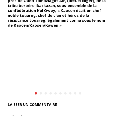
près de Oued Tamazlaght Aïr, (actuel Niger), de la
f
tribu berbère Ikazkazan, sous-ensemble de la
r
t
confédération Kel Owey; « Kaocen était un chef
c
noble touareg, chef de clan et héros de la
B
résistance touareg, également connu sous le nom
n
de Kaocen/Kaosen/Kawen »
N
l
n
B
p
n
d
e
a
c
é,
s
G
d
S
LAISSER UN COMMENTAIRE