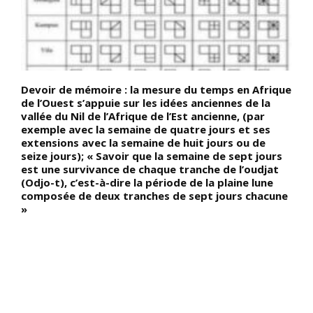
Devoir de mémoire : la mesure du temps en Afrique
L
n
de l’Ouest s’appuie sur les idées anciennes de la
(
vallée du Nil de l’Afrique de l’Est ancienne, (par
N
exemple avec la semaine de quatre jours et ses
i
extensions avec la semaine de huit jours ou de
n
seize jours); « Savoir que la semaine de sept jours
a
O)
est une survivance de chaque tranche de l’oudjat
m
(Odjo-t), c’est-à-dire la période de la plaine lune
m
composée de deux tranches de sept jours chacune
p
»