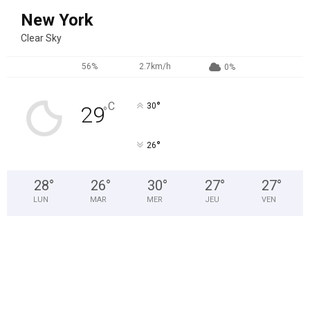
New York
Clear Sky
56%
2.7km/h
0%
°
C
30
29
°
°
26
28
°
26
°
30
°
27
°
27
°
LUN
MAR
MER
JEU
VEN