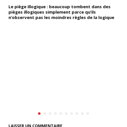
Le piège illogique : beaucoup tombent dans des
D
pièges illogiques simplement parce qu’ils
M
s
n’observent pas les moindres règles de la logique
K
d
t
l
a
e
 à
n
f
A
c
d
d
s
s
c
l
LAISSER UN COMMENTAIRE