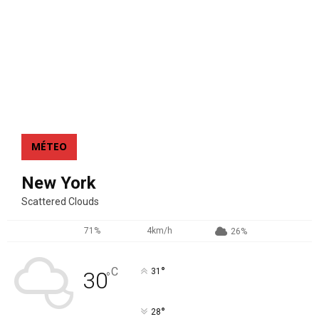
MÉTEO
New York
Scattered Clouds
71%
4km/h
26%
°
C
31
30
°
°
28