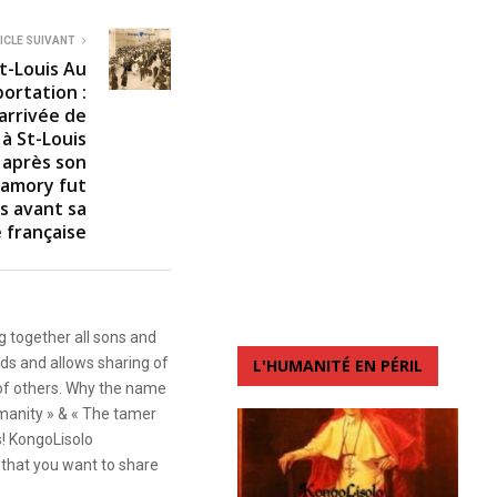
ICLE SUIVANT
t-Louis Au
ortation :
’arrivée de
à St-Louis
u après son
Samory fut
s avant sa
 française
g together all sons and
ds and allows sharing of
L'HUMANITÉ EN PÉRIL
 of others. Why the name
anity » & « The tamer
s! KongoLisolo
that you want to share