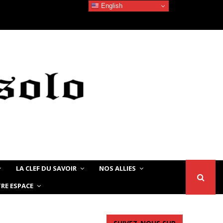
English
La beauté Noire/Africaine – Quand les jeunes…
LA CLEF DU SAVOIR
NOS ALLIES
RE ESPACE