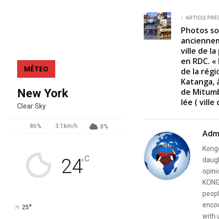
ARTICLE PRÉ
Photos sou
anciennem
ville de 
en RDC. «
MÉTEO
de la rég
Katanga, 
New York
de Mitumb
lée ( ville
Clear Sky
86%
3.1km/h
8%
Adm
Kongo
C
24
daugh
°
opini
KONG
peopl
encou
°
25
with 