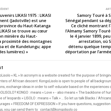
CÉDENT
ART
venirs LIKASI 1975 : LIKASI
Samory Touré à S
ent (Jadotville) est une
Sénégal pendant sa dép
la province du Haut-Katanga
Ce cliché montrant l
 LIKASI se trouve au cœur
l’Almamy Samory Touré 
ion minière du Haut-
le 4 janvier 1899, pe
à proximité des montagnes
arrestation, où 
a et de Kundelungu; appe
détenu quelque temp
 des lumières) »
déportation par l’armée
i1
Lisolo « KL » In acronym is a website created for the purpose of bringin
ters of African descent. KongoLisolo is open to people of all backgroun
ons, exchange ideas in order to self-educate based on the experiences
OLISOLO? KONGO : means « Love » - also means « The backbone of hum
e of leopards » LISOLO : means « Talk » ... So let us talk Blacks / African
rages « FREEDOM OF EXPRESSION » If you have questions, suggestion 
us, you can send them to : contact@kongolisolo.co