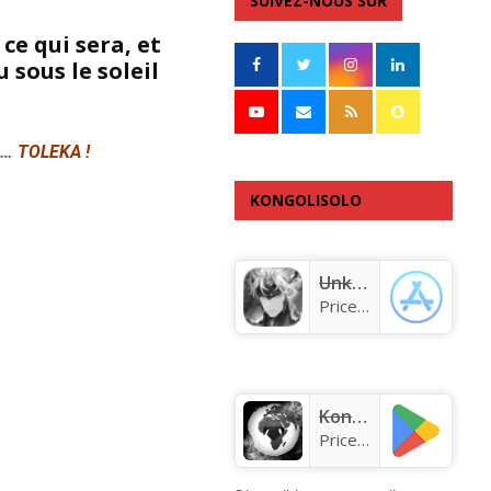
SUIVEZ-NOUS SUR
 ce qui sera, et
u sous le soleil
 …
TOLEKA !
KONGOLISOLO
APPLICATION
Unknown app
Price:
Free
KongoLisolo
Price:
Free