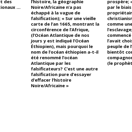
et des
l’histoire, la géographie
prospère; «
tionaux …
Noire/Africaine n’a pas
par le biais
échappé à la vague de
propriétair
falsification); « Sur une vieille
christianis
carte de l’an 1665, montrant la
comme une
circonférence de l’Afrique,
l’esclavage
(l’Océan Atlantique de nos
commencé à
jours y est indiqué l’Océan
l’avait cho
Éthiopien), mais pourquoi le
peuple de l
nom de l’océan éthiopien a-t-il
bientôt co
été renommé l’océan
compagnon
Atlantique par les
(le prophèt
falsificateurs? C’est une autre
falsification pure d’essayer
d’effacer l’histoire
Noire/Africaine »