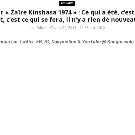
Actualité
« Zaïre Kinshasa 1974 » : Ce qui a été, c’est
it, c’est ce qui se fera, il n’y a rien de nouvea
par
Admi1
July 24, 2018 - 10:38 am
0
nous sur Twitter, FB, IG, Dailymotion & YouTube @ KongoLisolo