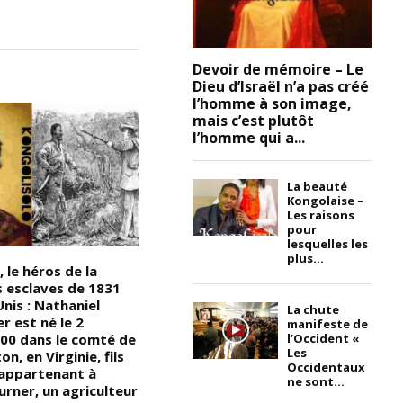
Devoir de mémoire – Le
Dieu d’Israël n’a pas créé
l’homme à son image,
mais c’est plutôt
l’homme qui a...
La beauté
Kongolaise –
Les raisons
pour
lesquelles les
plus...
 le héros de la
Devoir de Mémoire : Peuples
D
s esclaves de 1831
Noirs/Africains, comment
L
nis : Nathaniel
pouvez-vous célébrer la soi-
N
La chute
r est né le 2
disant indépendance de vos
f
manifeste de
l’Occident «
00 dans le comté de
pays ? Alors que l’image ci-
p
Les
, en Virginie, fils
dessous représente la posture
à 
Occidentaux
 appartenant à
dans laquelle vous vous
p
ne sont...
urner, un agriculteur
trouvez; « Êtes-vous
A