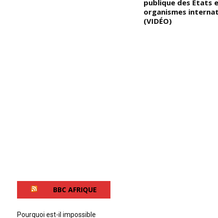
des endroits où les
publique des États 
esclavagistes rencontraient
organismes interna
une forte résistance au point
(VIDÉO)
e;
que beaucoup y ont laissé leur
peau; c’était la même chose
st
jusqu’aux Amériques
e
ce
ss
et
s
n,
t
i
e
BBC AFRIQUE
é
Pourquoi est-il impossible