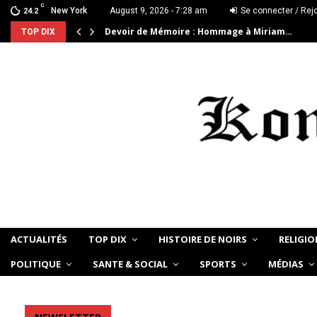
C
New York
August 9, 2026 - 7:28 am
Se connecter / Rej
24.2
Devoir de Mémoire : Hommage à Miriam…
TOP DIX
ACTUALITÉS
TOP DIX
HISTOIRE DE NOIRS
RELIGIO
POLITIQUE
SANTE & SOCIAL
SPORTS
MÉDIAS