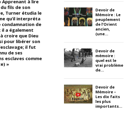
 Apprenant à lire
libre/indépendant ?? L’homme
co
 du fils de son
libre est celui qui n’appartient
e
Devoir de
e, Turner étudia le
pas aux autres, qui n’a pas le
r
Mémoire : Le
me qu’il interpréta
statut d’esclave … Vrai ou Faux
e
peuplement
 condamnation de
?? »
t
de l’Orient
ancien,
; il a également
c
(une...
 croire que Dieu
n
isi pour libérer son
l
’esclavage; il fut
s
Devoir de
nnu de ses
p
mémoire :
s esclaves comme
l’
quel est le
e) »
A
vrai problème
p
de...
g
D
q
Devoir de
Mémoire –
rô
Les dix faits
p
les plus
d
importants...
n
A
a
c
l