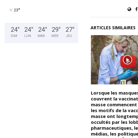
°
23
ARTICLES SIMILAIRES
24
°
24
°
24
°
29
°
27
°
DIM
LUN
MAR
MER
JEU
Le saviez-vous ? La «
Lorsque les masques
Drapétomanie »; c’est une
couvrent la vaccina
maladie inventée pendant
masse commencent 
in
l’esclavage ?? Tous les
les motifs de la vac
Noirs/Africains n’étaient pas
masse ont longtemp
voués à l’esclavage, malgré les
occultés par les lob
razzias opérées pour dépoter
pharmaceutiques, le
les Noirs d’Afrique, il y avait
médias, les politiqu