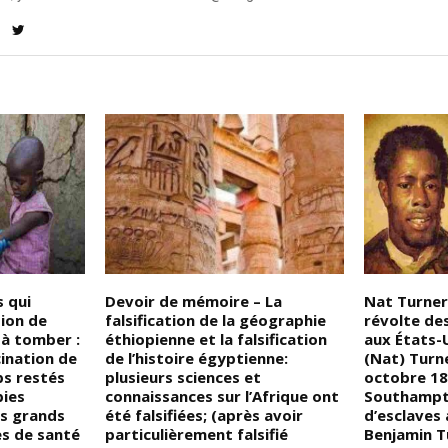
 qui
Devoir de mémoire – La
Nat Turner,
tion de
falsification de la géographie
révolte de
à tomber :
éthiopienne et la falsification
aux États-U
cination de
de l’histoire égyptienne:
(Nat) Turne
s restés
plusieurs sciences et
octobre 18
bies
connaissances sur l’Afrique ont
Southampton
s grands
été falsifiées; (après avoir
d’esclaves
es de santé
particulièrement falsifié
Benjamin T