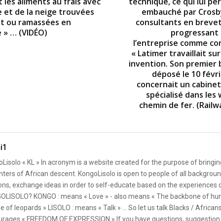
 les aliments au frais avec
technique, ce qui lui pe
e et de la neige trouvées
embauché par Crosb
t ou ramassées en
consultants en brevet
 » … (VIDÉO)
progressant 
l’entreprise comme co
« Latimer travaillait su
invention. Son premier 
déposé le 10 févr
concernait un cabinet
spécialisé dans les
chemin de fer. (Railw
i1
Lisolo « KL » In acronym is a website created for the purpose of bringin
ters of African descent. KongoLisolo is open to people of all backgroun
ons, exchange ideas in order to self-educate based on the experiences
OLISOLO? KONGO : means « Love » - also means « The backbone of hum
e of leopards » LISOLO : means « Talk » ... So let us talk Blacks / African
rages « FREEDOM OF EXPRESSION » If you have questions, suggestion 