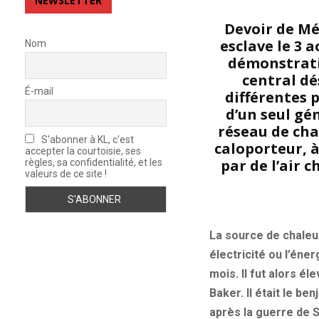
NEWSLETTER
Devoir de Mém
esclave le 3 
Nom
démonstrati
central dé
É-mail
différentes p
d’un seul gé
réseau de cha
S'abonner à KL, c'est
caloporteur, à
accepter la courtoisie, ses
par de l’air 
règles, sa confidentialité, et les
valeurs de ce site !
La source de chaleur
électricité ou l’éne
mois. Il fut alors é
Baker. Il était le be
après la guerre de S