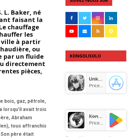
SUIVEZ-NOUS SUR
. L. Baker, né
ant faisant la
Le chauffage
hauffer les
ville à partir
chaudière, ou
 par un fluide
KONGOLISOLO
 ou directement
APPLICATION
rentes pièces,
Unknown app
Price:
Free
 bois, gaz, pétrole,
lorsqu’il avait trois
KongoLisolo
 père, Abraham
Price:
Free
llen), tous affranchis
 Son père était