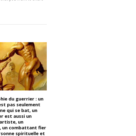
hie du guerrier : un
Devoir de Mémoire – Quand le
D
’est pas seulement
fanatisme vire à la stupidité, le
S
ne qui se bat, un
ridicule rivalise avec le
d
er est aussi un
pathétique : On peut tromper
o
artiste, un
une partie du peuple tout le
r
, un combattant fier
temps, mais on ne peut pas
d
sonne spirituelle et
tromper tout le peuple tout le
i