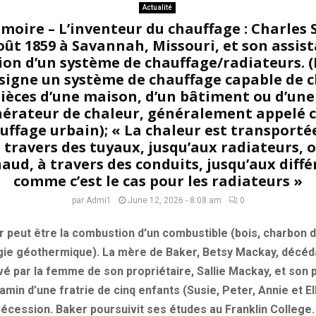
Actualité
oire – L’inventeur du chauffage : Charles S
août 1859 à Savannah, Missouri, et son assist
on d’un système de chauffage/radiateurs. (
signe un système de chauffage capable de c
ièces d’une maison, d’un bâtiment ou d’une 
nérateur de chaleur, généralement appelé 
uffage urbain); « La chaleur est transportée
 travers des tuyaux, jusqu’aux radiateurs,
chaud, à travers des conduits, jusqu’aux diffé
comme c’est le cas pour les radiateurs »
par
Admi1
June 12, 2026 - 8:08 am
0
 peut être la combustion d’un combustible (bois, charbon de
rgie géothermique). La mère de Baker, Betsy Mackay, décéda 
levé par la femme de son propriétaire, Sallie Mackay, et son
njamin d’une fratrie de cinq enfants (Susie, Peter, Annie et E
écession. Baker poursuivit ses études au Franklin College.