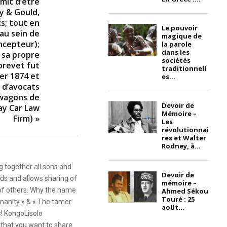
rmit d’être
y & Gould,
s; tout en
Le pouvoir
au sein de
magique de
ncepteur);
la parole
dans les
r sa propre
sociétés
brevet fut
traditionnell
ier 1874 et
es...
 d’avocats
 wagons de
Devoir de
ay Car Law
Mémoire –
Firm) »
Les
révolutionnai
res et Walter
Rodney, à...
g together all sons and
Devoir de
ds and allows sharing of
mémoire –
 of others. Why the name
Ahmed Sékou
Touré : 25
anity » & « The tamer
août...
s! KongoLisolo
that you want to share