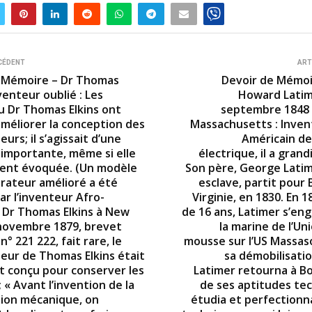
CÉDENT
ART
 Mémoire – Dr Thomas
Devoir de Mémoi
nventeur oublié : Les
Howard Latime
u Dr Thomas Elkins ont
septembre 1848 
améliorer la conception des
Massachusetts : Inven
eurs; il s’agissait d’une
Américain de
 importante, même si elle
électrique, il a grand
ent évoquée. (Un modèle
Son père, George Latim
érateur amélioré a été
esclave, partit pour
ar l’inventeur Afro-
Virginie, en 1830. En 18
 Dr Thomas Elkins à New
de 16 ans, Latimer s’en
 novembre 1879, brevet
la marine de l’U
n° 221 222, fait rare, le
mousse sur l’US Massaso
teur de Thomas Elkins était
sa démobilisatio
 conçu pour conserver les
Latimer retourna à Bo
 « Avant l’invention de la
de ses aptitudes tec
tion mécanique, on
étudia et perfectionna