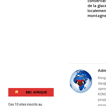
conservait
de la glac
localemen
montagne
Adm
Kongo
daugh
opini
BBC AFRIQUE
KONG
peopl
Ces 10 sites inscrits au
encou