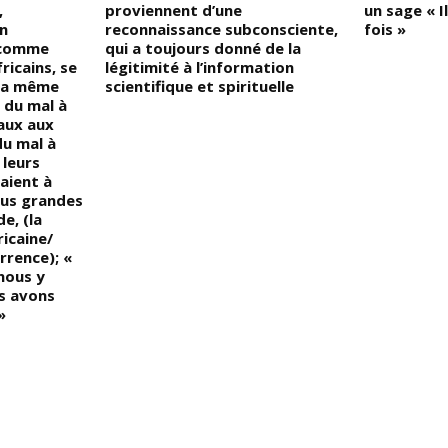
,
proviennent d’une
un sage « Il
en
reconnaissance subconsciente,
fois »
, comme
qui a toujours donné de la
ricains, se
légitimité à l’information
la même
scientifique et spirituelle
t du mal à
gaux aux
du mal à
 leurs
aient à
plus grandes
e, (la
ricaine/
rrence); «
ous y
us avons
»