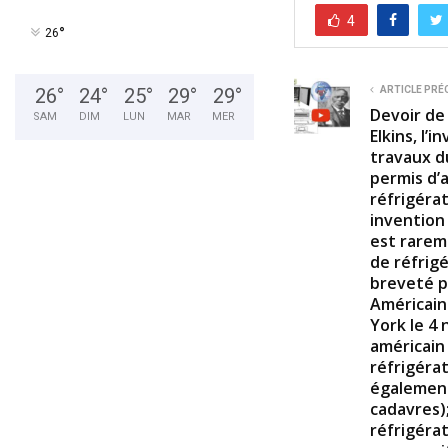
4
°
26
ARTICLE PRÉ
26
°
24
°
25
°
29
°
29
°
Devoir de
SAM
DIM
LUN
MAR
MER
Elkins, l’i
travaux d
permis d’
réfrigérat
invention
est rarem
de réfrig
breveté p
Américain
York le 4
américain 
réfrigéra
également
cadavres);
réfrigéra