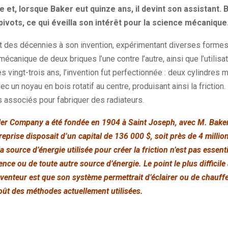
et, lorsque Baker eut quinze ans, il devint son assistant. B
pivots, ce qui éveilla son intérêt pour la science mécanique
nt des décennies à son invention, expérimentant diverses formes 
mécanique de deux briques l’une contre l’autre, ainsi que l’utilisa
 vingt-trois ans, l’invention fut perfectionnée : deux cylindres mé
 avec un noyau en bois rotatif au centre, produisant ainsi la friction
s associés pour fabriquer des radiateurs.
iler Company a été fondée en 1904 à Saint Joseph, avec M. Bake
reprise disposait d’un capital de 136 000 $, soit près de 4 millio
 source d’énergie utilisée pour créer la friction n’est pas essentie
ssence ou de toute autre source d’énergie. Le point le plus diffici
inventeur est que son système permettrait d’éclairer ou de chauf
coût des méthodes actuellement utilisées.