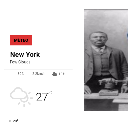
MÉTEO
New York
Few Clouds
80%
2.2km/h
13%
C
27
°
°
28