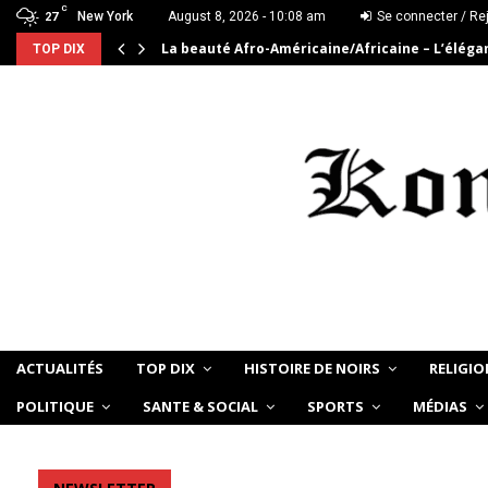
C
New York
August 8, 2026 - 10:08 am
Se connecter / Re
27
La beauté Afro-Américaine/Africaine – L’élég
TOP DIX
ACTUALITÉS
TOP DIX
HISTOIRE DE NOIRS
RELIGIO
POLITIQUE
SANTE & SOCIAL
SPORTS
MÉDIAS