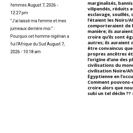
esclaves Noirs/Africains, tant
marginalisés, bannis
femmes
August 7, 2026 -
pendant la traversée
vilipendés, réduits 
12:27 pm
transatlantique que dans les
esclavage, souillés
m,
colonies Américaines; (De l’avis
l’étaient les Noirs/Af
''J'ai laissé ma femme et mes
de tous les Noirs/Africains, les
comporteraient de 
jumeaux derrière moi '' :
chaînes suédoises, réputées
manière; ils auraien
pour leur solidité, offraient un
croire qu’ils sont é
Pourquoi cet homme nigérian a
gé
excellent rapport qualité-prix);
autres; ils auraient 
fui l'Afrique du Sud
August 7,
us
« Chers frères et sœurs
être convaincus que
2026 - 10:18 am
Noirs/Africains, n’essayez pas
propres ancêtres ét
de changer l’avis de l’homme
l’origine d’une des 
Blanc, nous devons changer
civilisations du mond
notre propre mentalité/nos
civilisation Noire/Af
n
propres esprits et pensées;
Égyptienne en l’occu
os
(vous ne pouvez pas changer la
Comment pouvons-n
mentalité/l’état d’esprit de
croire alors que no
l’homme Blanc, et tout ce
subi un tel déclin ?? 
tapage pour faire appel à sa
conscience est inutile;
commencez par changer en
vous-mêmes ce que vous
e
voulez changer autour de
s
vous) » … (VIDÉO)