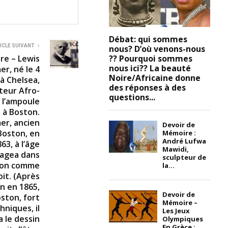
Débat: qui sommes
ICLE SUIVANT
nous? D’où venons-nous
?? Pourquoi sommes
re – Lewis
nous ici?? La beauté
r, né le 4
Noire/Africaine donne
à Chelsea,
des réponses à des
teur Afro-
questions...
 l’ampoule
i à Boston.
er, ancien
Devoir de
 Boston, en
Mémoire :
André Lufwa
63, à l’âge
Mawidi,
gagea dans
sculpteur de
nion comme
la...
it. (Après
n en 1865,
Devoir de
ston, fort
Mémoire –
hniques, il
Les Jeux
 le dessin
Olympiques
En Grèce :...