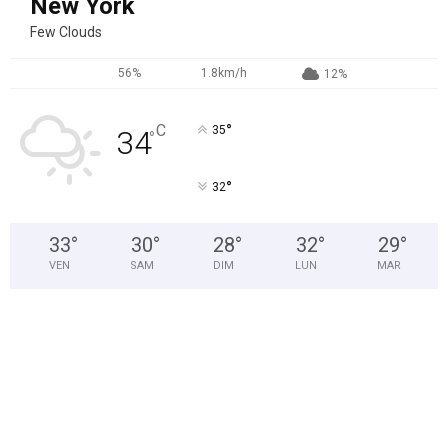
New York
Few Clouds
56%
1.8km/h
12%
°
C
35
34
°
°
32
33
°
30
°
28
°
32
°
29
°
VEN
SAM
DIM
LUN
MAR