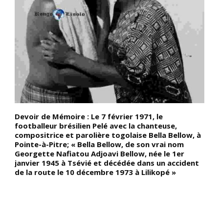
Devoir de Mémoire : Le 7 février 1971, le
D
footballeur brésilien Pelé avec la chanteuse,
à
compositrice et parolière togolaise Bella Bellow, à
c
Pointe-à-Pitre; « Bella Bellow, de son vrai nom
d
t
Georgette Nafiatou Adjoavi Bellow, née le 1er
t
janvier 1945 à Tsévié et décédée dans un accident
r
de la route le 10 décembre 1973 à Lilikopé »
e
et
d
p
l
u
h