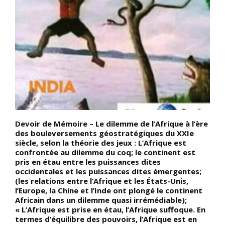
Devoir de Mémoire – Le dilemme de l’Afrique à l’ère
D
des bouleversements géostratégiques du XXIe
f
siècle, selon la théorie des jeux : L’Afrique est
u
confrontée au dilemme du coq; le continent est
s
pris en étau entre les puissances dites
o
occidentales et les puissances dites émergentes;
M
(les relations entre l’Afrique et les États-Unis,
d
l’Europe, la Chine et l’Inde ont plongé le continent
q
Africain dans un dilemme quasi irrémédiable);
c
« L’Afrique est prise en étau, l’Afrique suffoque. En
i
termes d’équilibre des pouvoirs, l’Afrique est en
p