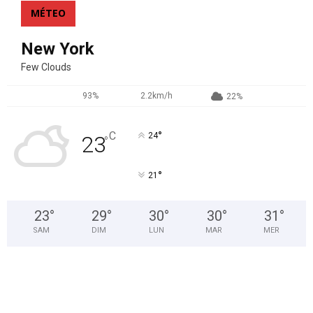
MÉTEO
New York
Few Clouds
93%
2.2km/h
22%
°
C
24
23
°
°
21
23
°
29
°
30
°
30
°
31
°
SAM
DIM
LUN
MAR
MER