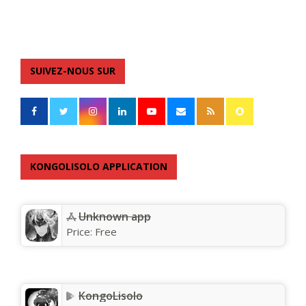
SUIVEZ-NOUS SUR
KONGOLISOLO APPLICATION
Unknown app
Price:
Free
KongoLisolo