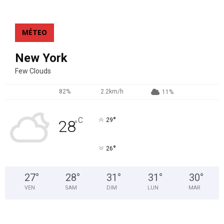
MÉTEO
New York
Few Clouds
82%
2.2km/h
11%
°
C
29
28
°
°
26
27
°
28
°
31
°
31
°
30
°
VEN
SAM
DIM
LUN
MAR