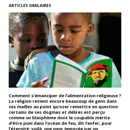
ARTICLES SIMILAIRES
n
Comment s’émanciper de l’alimentation religieuse ?
D
La religion retient encore beaucoup de gens dans
d
ses mailles au point qu’oser remettre en question
l
n
certains de ses dogmes et délires est perçu
(
,
comme un blasphème dont le coupable mérite
p
t
d’être puni dans l’océan de feu, dit l’enfer, pour
d
l’éternité; voilà, une peur imposée par un