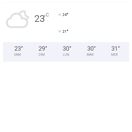
°
C
24
23
°
°
21
23
°
29
°
30
°
30
°
31
°
SAM
DIM
LUN
MAR
MER