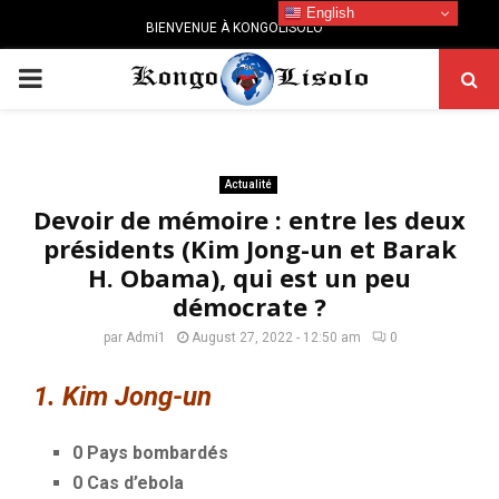
English
BIENVENUE À KONGOLISOLO
PRIMARY
MENU
Actualité
Devoir de mémoire : entre les deux
présidents (Kim Jong-un et Barak
H. Obama), qui est un peu
démocrate ?
par
Admi1
August 27, 2022 - 12:50 am
0
1. Kim Jong-un
0 Pays bombardés
0 Cas d’ebola