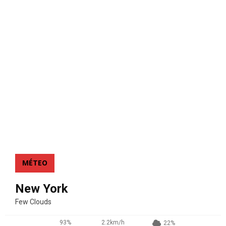
MÉTEO
New York
Few Clouds
93%
2.2km/h
22%