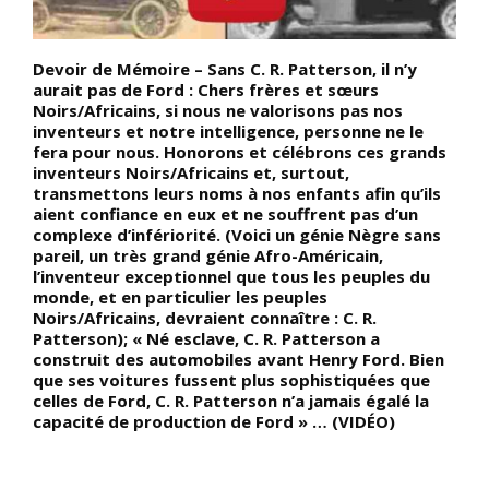
Devoir de Mémoire – Sans C. R. Patterson, il n’y
D
aurait pas de Ford : Chers frères et sœurs
n
ée
Noirs/Africains, si nous ne valorisons pas nos
d
inventeurs et notre intelligence, personne ne le
p
fera pour nous. Honorons et célébrons ces grands
B
inventeurs Noirs/Africains et, surtout,
m
transmettons leurs noms à nos enfants afin qu’ils
i
aient confiance en eux et ne souffrent pas d’un
q
complexe d’infériorité. (Voici un génie Nègre sans
s
t
pareil, un très grand génie Afro-Américain,
C
e
l’inventeur exceptionnel que tous les peuples du
G
monde, et en particulier les peuples
Noirs/Africains, devraient connaître : C. R.
Patterson); « Né esclave, C. R. Patterson a
construit des automobiles avant Henry Ford. Bien
que ses voitures fussent plus sophistiquées que
celles de Ford, C. R. Patterson n’a jamais égalé la
capacité de production de Ford » … (VIDÉO)