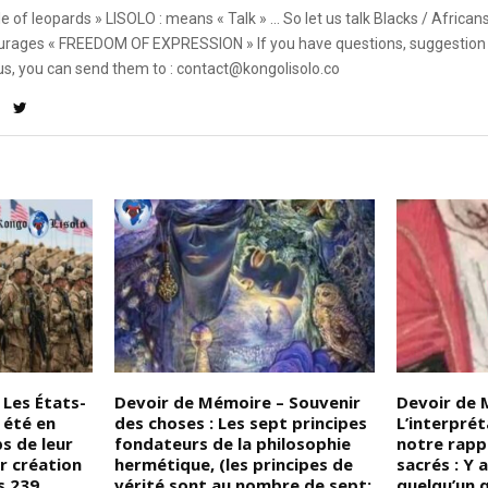
e of leopards » LISOLO : means « Talk » ... So let us talk Blacks / African
rages « FREEDOM OF EXPRESSION » If you have questions, suggestion 
us, you can send them to : contact@kongolisolo.co
 Les États-
Devoir de Mémoire – Souvenir
Devoir de 
 été en
des choses : Les sept principes
L’interprét
s de leur
fondateurs de la philosophie
notre rapp
r création
hermétique, (les principes de
sacrés : Y 
s 239
vérité sont au nombre de sept;
quelqu’un q