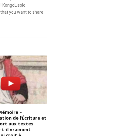
s! KongoLisolo
that you want to share
Mémoire –
Devoir de Mémoire – L’illusion
D
ation de l’Écriture et
du pouvoir de guérir les autres
d
ort aux textes
sans se guérir soi-même : Voici
d
a-t-il vraiment
l’homme que les Noirs/Africains
r
ui croit à
considèrent comme le soi-
d