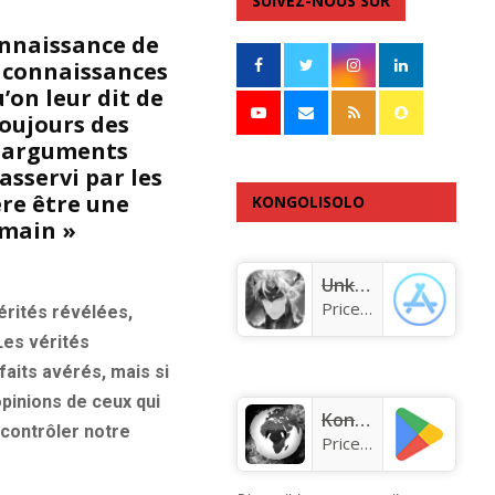
SUIVEZ-NOUS SUR
onnaissance de
s connaissances
’on leur dit de
toujours des
es arguments
asservi par les
ère être une
KONGOLISOLO
umain »
APPLICATION
Unknown app
Price:
Free
érités révélées,
Les vérités
its avérés, mais si
opinions de ceux qui
KongoLisolo
 contrôler notre
Price:
Free