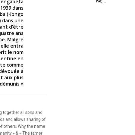
ne;...
Nengapeta
 1939 dans
mba (Kongo
di dans une
vant d’être
quatre ans
ne. Malgré
 elle entra
prit le nom
mentine en
crite comme
dévouée à
t aux plus
démunis »
g together all sons and
ds and allows sharing of
 of others. Why the name
anity » & « The tamer