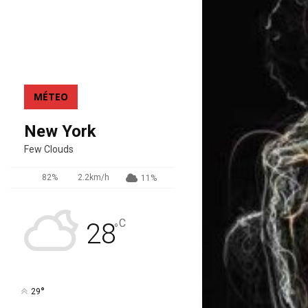
MÉTEO
New York
Few Clouds
82%
2.2km/h
11%
C
28
°
°
29