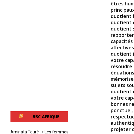
êtres huma
principaux
quotient i
quotient 
quotient s
rapporten
capacités
affectives
quotient 
votre cap
résoudre 
équations
mémoriser
sujets so
quotient 
votre cap
bonnes rel
ponctuel,
respectue
BBC AFRIQUE
authentiq
projeter d
Aminata Touré : « Les femmes