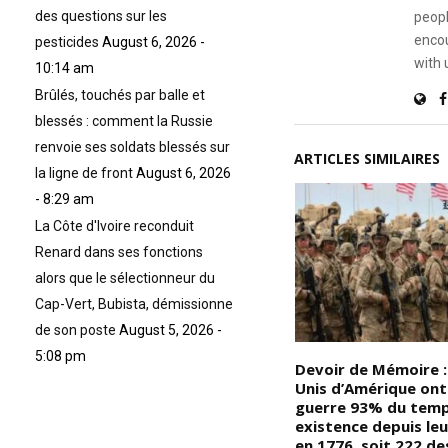
des questions sur les
peopl
encou
pesticides
August 6, 2026 -
with 
10:14 am
Brûlés, touchés par balle et
blessés : comment la Russie
renvoie ses soldats blessés sur
ARTICLES SIMILAIRES
la ligne de front
August 6, 2026
- 8:29 am
La Côte d'Ivoire reconduit
Renard dans ses fonctions
alors que le sélectionneur du
Cap-Vert, Bubista, démissionne
de son poste
August 5, 2026 -
5:08 pm
Le
Devoir de mémoire : le
Devoir de Mémoire :
Noir/Africain est le seul peuple
Unis d’Amérique ont
au monde qui accepte encore
guerre 93% du temp
d’être dominé, et colonisé en
existence depuis leu
plein XXIème siècle, il accepte
en 1776, soit 222 de