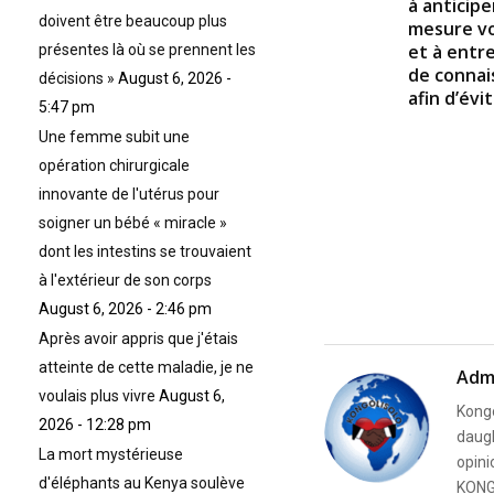
à anticipe
doivent être beaucoup plus
mesure vo
et à entr
présentes là où se prennent les
de connai
décisions »
August 6, 2026 -
afin d’évit
5:47 pm
Une femme subit une
opération chirurgicale
innovante de l'utérus pour
soigner un bébé « miracle »
dont les intestins se trouvaient
à l'extérieur de son corps
August 6, 2026 - 2:46 pm
Après avoir appris que j'étais
atteinte de cette maladie, je ne
Adm
voulais plus vivre
August 6,
Kongo
2026 - 12:28 pm
daugh
La mort mystérieuse
opini
d'éléphants au Kenya soulève
KONG