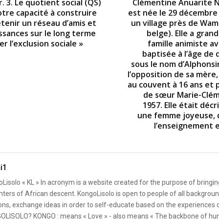
r. 3. Le quotient social (QS)
Clémentine Anuarite 
tre capacité à construire
est née le 29 décembre
etenir un réseau d’amis et
un village près de Wa
ssances sur le long terme
belge). Elle a gran
er l’exclusion sociale »
famille animiste a
baptisée à l’âge de 
sous le nom d’Alphonsi
l’opposition de sa mère,
au couvent à 16 ans et 
de sœur Marie-Clé
1957. Elle était dé
une femme joyeuse, 
l’enseignement e
i1
Lisolo « KL » In acronym is a website created for the purpose of bringin
ters of African descent. KongoLisolo is open to people of all backgroun
ons, exchange ideas in order to self-educate based on the experiences
OLISOLO? KONGO : means « Love » - also means « The backbone of hum