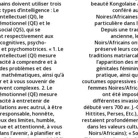
ins doivent utiliser trois
beauté Kongolaise 
 types d’intelligence : Le
conféré a
ntellectuel (QI), le
Noires/Africaines
émotionnel (QE) et le
particulière dans l
ocial (QS), qui se
Depuis une trad
t respectivement aux
ancienne, l
 cognitives, psycho-
Noirs/Africains on
 et psychomotrices. « 1. Le
préservé leurs c
intellectuel (QI) mesure
traditions matriarca
acité à comprendre et à
l’apparition des 
des problèmes et des
génitales féminin
 mathématiques, ainsi qu’à
pratique, ainsi q
 et à vous souvenir de
coutumes oppressives 
uvent complexes. 2. Le
femmes Noires/Africa
émotionnel (QE) mesure
ont été imposé
acité à entretenir de
différentes invasi
ations avec autrui, à être
débuté vers 700 av. J.-
 responsable, honnête,
Hittites, Perses, Etc.)
ux des limites, humble,
restaient profondéme
ue et attentionné, à vous
dans les valeurs cult
ans l’avenir, à planifier et
Noirs/Africains); « 