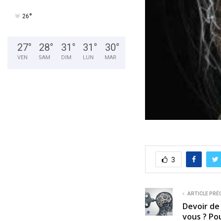
°
26
27
°
28
°
31
°
31
°
30
°
VEN
SAM
DIM
LUN
MAR
3
ARTICLE PRÉ
Devoir de
vous ? Pou