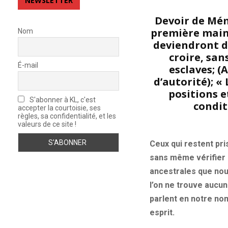
NEWSLETTER
Devoir de Mém
première main 
Nom
deviendront de
croire, san
É-mail
esclaves; (
d’autorité); «
positions e
S'abonner à KL, c'est
condit
accepter la courtoisie, ses
règles, sa confidentialité, et les
valeurs de ce site !
Ceux qui restent pr
sans même vérifier 
ancestrales que no
l’on ne trouve aucune
parlent en notre no
esprit.