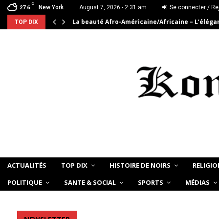
C
New York
August 7, 2026 - 2:31 am
Se connecter / Re
27.6
La beauté Afro-Américaine/Africaine – L’élég
TOP DIX
ACTUALITÉS
TOP DIX
HISTOIRE DE NOIRS
RELIGIO
POLITIQUE
SANTE & SOCIAL
SPORTS
MÉDIAS