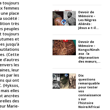
a toujours
ux femmes
Devoir de
 une place
Mémoire –
a société :
Les Nègres
ition très
Aliénés :
Jésus a-t-il...
es peuples
t toujours
outumes et
Devoir de
les jusqu’à
Mémoire –
mutilations
Kongo/Kinsh
asa : la
es. (Cette
dépravation
ue d’autres
des mœurs,...
envers les
ines, leur
es par les
Dix
questions
ons qui ont
remarquable
C. (Hyksos,
pour tester
, mais elles
vos
connaissance
nt ancrées
s sur
urelles des
l’histoire
Sœur Marie-
Noire/Africai