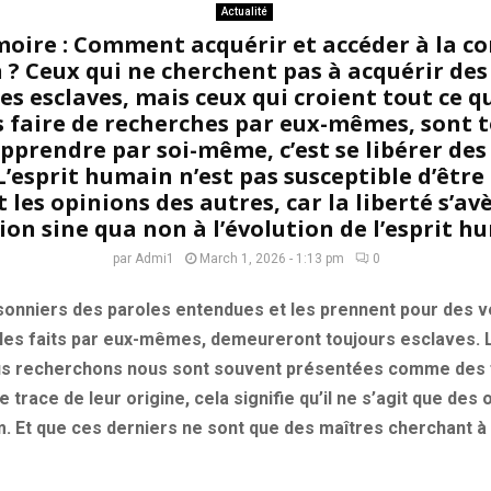
Actualité
oire : Comment acquérir et accéder à la c
? Ceux qui ne cherchent pas à acquérir de
s esclaves, mais ceux qui croient tout ce qu
s faire de recherches par eux-mêmes, sont 
Apprendre par soi-même, c’est se libérer d
 L’esprit humain n’est pas susceptible d’être 
t les opinions des autres, car la liberté s’av
ion sine qua non à l’évolution de l’esprit h
par
Admi1
March 1, 2026 - 1:13 pm
0
isonniers des paroles entendues et les prennent pour des v
les faits par eux-mêmes, demeureront toujours esclaves. 
us recherchons nous sont souvent présentées comme des fa
 trace de leur origine, cela signifie qu’il ne s’agit que des 
m. Et que ces derniers ne sont que des maîtres cherchant à