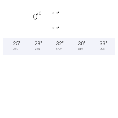
°
C
0
0
°
°
0
25
°
28
°
32
°
30
°
33
°
JEU
VEN
SAM
DIM
LUN