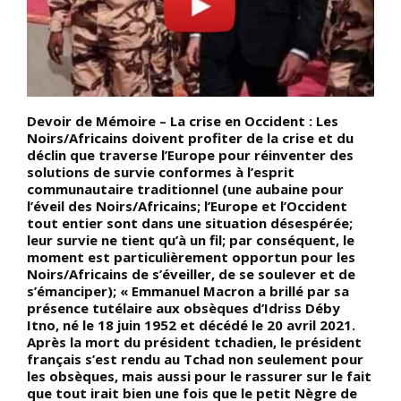
Devoir de Mémoire – La crise en Occident : Les
D
cs
Noirs/Africains doivent profiter de la crise et du
c
déclin que traverse l’Europe pour réinventer des
d
t
solutions de survie conformes à l’esprit
f
communautaire traditionnel (une aubaine pour
t
l’éveil des Noirs/Africains; l’Europe et l’Occident
p
tout entier sont dans une situation désespérée;
f
leur survie ne tient qu’à un fil; par conséquent, le
t
moment est particulièrement opportun pour les
d
Noirs/Africains de s’éveiller, de se soulever et de
b
s’émanciper); « Emmanuel Macron a brillé par sa
c
présence tutélaire aux obsèques d’Idriss Déby
s
Itno, né le 18 juin 1952 et décédé le 20 avril 2021.
l
Après la mort du président tchadien, le président
p
français s’est rendu au Tchad non seulement pour
b
les obsèques, mais aussi pour le rassurer sur le fait
o
que tout irait bien une fois que le petit Nègre de