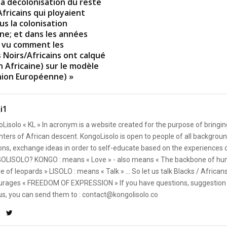
la décolonisation du reste
fricains qui ployaient
us la colonisation
e; et dans les années
a vu comment les
 Noirs/Africains ont calqué
n Africaine) sur le modèle
Union Européenne) »
i1
Lisolo « KL » In acronym is a website created for the purpose of bringin
ters of African descent. KongoLisolo is open to people of all backgroun
ons, exchange ideas in order to self-educate based on the experiences
OLISOLO? KONGO : means « Love » - also means « The backbone of hum
e of leopards » LISOLO : means « Talk » ... So let us talk Blacks / African
rages « FREEDOM OF EXPRESSION » If you have questions, suggestion 
us, you can send them to : contact@kongolisolo.co