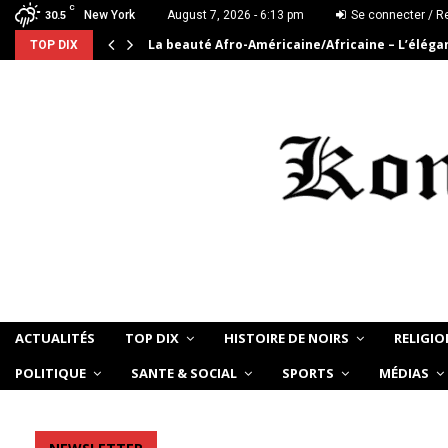
C
New York
August 7, 2026 - 6:13 pm
Se connecter / Re
30.5
La beauté Afro-Américaine/Africaine – L’élég
TOP DIX
ACTUALITÉS
TOP DIX
HISTOIRE DE NOIRS
RELIGIO
POLITIQUE
SANTE & SOCIAL
SPORTS
MÉDIAS