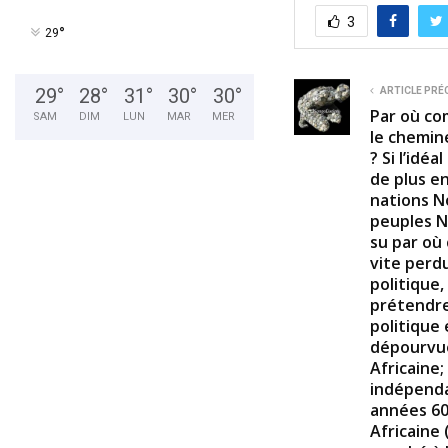
3
°
29
29
°
28
°
31
°
30
°
30
°
ARTICLE PRÉ
Par où co
SAM
DIM
LUN
MAR
MER
le chemin
? Si l’idéa
de plus en
nations No
peuples No
su par où
vite perd
politique
prétendre
politique
dépourvue
Africaine;
indépenda
années 60,
Africaine