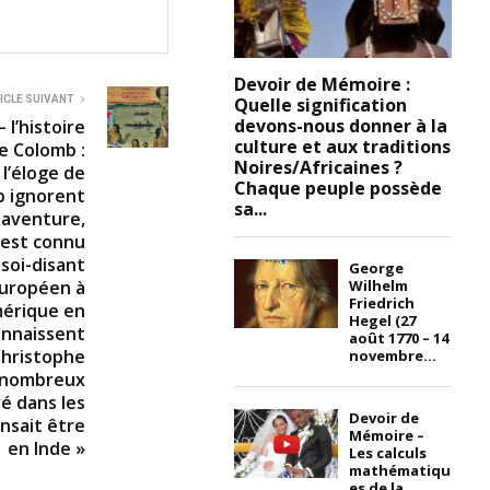
Devoir de Mémoire :
Quelle signification
ICLE SUIVANT
devons-nous donner à la
 l’histoire
culture et aux traditions
e Colomb :
Noires/Africaines ?
 l’éloge de
Chaque peuple possède
b ignorent
sa...
n aventure,
 est connu
soi-disant
George
Wilhelm
européen à
Friedrich
mérique en
Hegel (27
onnaissent
août 1770 – 14
Christophe
novembre...
e nombreux
vé dans les
Devoir de
ensait être
Mémoire –
en Inde »
Les calculs
mathématiqu
es de la