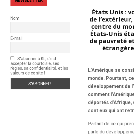
NEWSLETTER
États Unis : v
de l’extérieur
Nom
centre du mon
États-Unis éta
É-mail
de pauvreté e
étrangère
S'abonner à KL, c'est
accepter la courtoisie, ses
règles, sa confidentialité, et les
L’Amérique se consi
valeurs de ce site !
monde. Pourtant, cet
développement de l’
comment l’Amérique a
déportés d’Afrique, 
sont eux qui ont ret
Partant de ce qui préc
parle du développemen