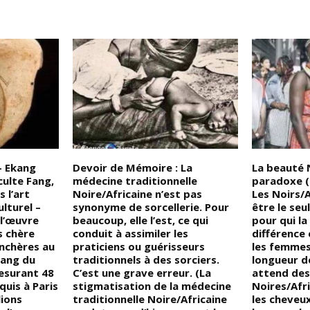
– Ekang
Devoir de Mémoire : La
La beauté N
culte Fang,
médecine traditionnelle
paradoxe (l
 l’art
Noire/Africaine n’est pas
Les Noirs/
ulturel –
synonyme de sorcellerie. Pour
être le se
 l’œuvre
beaucoup, elle l’est, ce qui
pour qui la
s chère
conduit à assimiler les
différence
nchères au
praticiens ou guérisseurs
les femmes
ang du
traditionnels à des sorciers.
longueur d
esurant 48
C’est une grave erreur. (La
attend de
quis à Paris
stigmatisation de la médecine
Noires/Afri
lions
traditionnelle Noire/Africaine
les cheveu