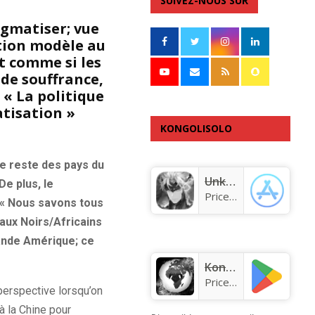
SUIVEZ-NOUS SUR
tigmatiser; vue
ation modèle au
t comme si les
 de souffrance,
« La politique
tisation »
KONGOLISOLO
APPLICATION
e reste des pays du
Unknown app
De plus, le
Price:
Free
 « Nous savons tous
 aux Noirs/Africains
rande Amérique; ce
KongoLisolo
Price:
Free
perspective lorsqu’on
à la Chine pour