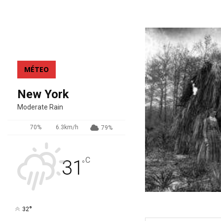
MÉTEO
New York
Moderate Rain
70%
6.3km/h
79%
C
31
°
°
32