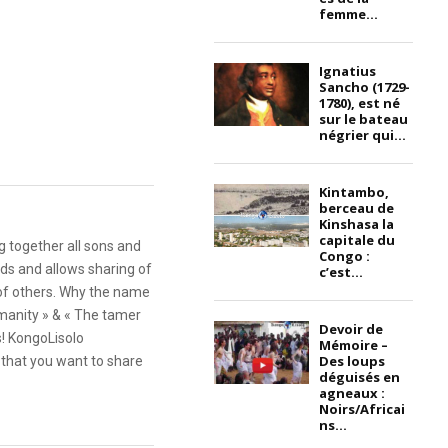
femme...
Ignatius
Sancho (1729-
1780), est né
sur le bateau
négrier qui...
Kintambo,
berceau de
Kinshasa la
capitale du
g together all sons and
Congo :
ds and allows sharing of
c’est...
 of others. Why the name
anity » & « The tamer
Devoir de
s! KongoLisolo
Mémoire –
Des loups
that you want to share
déguisés en
agneaux :
Noirs/Africai
ns...