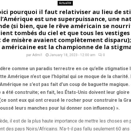
Actualité
oici pourquoi il faut relativiser au lieu de s
, l’Amérique est une superpuissance, une n
de (si bien, que le rêve américain se nourri
ient tombés du ciel et que tous les vestiges
t de misère avaient complètement disparu); 
 américaine est la championne de la stigma
par
Admi1
January 18, 2023 - 12:00 am
0
dère comme un paradis terrestre en ce qu’elle stigmatise l
te Amérique n’est que l’hôpital qui se moque de la charité. 
Amérique ne s’est pas fait d’un coup de baguette magique.
 été construite; en fait, les États-Unis doivent leur gloire
(ce sont eux qui ont creusé le rocher pour construire la G
roussé leurs manches pour lui donner son influence) ».
ède, il est de la plus haute importance de mettre les choses en 
t des pays Noirs/Africains. N’a-t-il pas fallu seulement 60 ans 