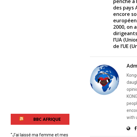
penché à 
des pays A
encore so
européenn
2000, on 
dirigeants
l’UA (Unio
de l’UE (
Adm
Kongo
daugh
opini
KONG
peopl
encou
with 
BBC AFRIQUE
''J'ai laissé ma femme et mes