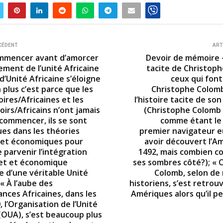
CÉDENT
ART
mmencer avant d’amorcer
Devoir de mémoire –
ement de l’unité Africaine
tacite de Christoph
l d’Unité Africaine s’éloigne
ceux qui font
 plus c’est parce que les
Christophe Colom
ires/Africaines et les
l’histoire tacite de so
irs/Africains n’ont jamais
(Christophe Colomb
 commencer, ils se sont
comme étant le 
ues dans les théories
premier navigateur 
, et économiques pour
avoir découvert l’A
 parvenir l’intégration
1492, mais combien c
 et et économique
ses sombres côté?); « 
 d’une véritable Unité
Colomb, selon d
 « À l’aube des
historiens, s’est retrou
nces Africaines, dans les
Amériques alors qu’il p
 l’Organisation de l’Unité
 (OUA), s’est beaucoup plus