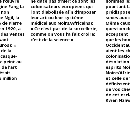
de l’œuvre
ne date pas d’hier; ce sont les
hommes les
gine Fang la
colonisateurs européens qui
pourtant l
t non
l’ont diabolisée afin d’imposer
prédispose
 Ngil, la
leur art ou leur système
sexes aux 
e de Pierre
médical aux Noirs/Africains);
Même ceux 
n 1920, a
« Ce n’est pas de la sorcellerie,
question d
 des ventes
comme on vous l’a fait croire;
acceptent 
sant
c’est de la science »
que les ho
uros); «
Occidentau
de la
aient les c
e casque-
colonisatio
c peint au
désolation
 de l’art
esprits No
était
Noire/Afri
 million
et celle de 
définissent
de vos che
de cet escl
Kwen Nzhw