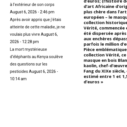
é
d’euros; (l’histoire 
à l'extérieur de son corps
d’art Africaine d’ori
se
plus chère dans l’ar
August 6, 2026 - 2:46 pm
européen – le masque
Après avoir appris que j'étais
eb
collection historiqu
atteinte de cette maladie, je ne
la
Vérité, commencée e
été dispersée après
voulais plus vivre
August 6,
té
aux enchères dépas
2026 - 12:28 pm
du
parfois le million d’e
Pièce emblématique 
La mort mystérieuse
ud,
collection Vérité, c
d'éléphants au Kenya soulève
masque en bois Blan
des questions sur les
kaolin, chef-d’œuvre
Fang du XIXe siècle, 
pesticides
August 6, 2026 -
estimé entre 1 et 1,5
10:14 am
l
d’euros »
s,
t
un