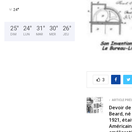
°
24
25
°
24
°
31
°
30
°
26
°
DIM
LUN
MAR
MER
JEU
3
ARTICLE PRÉ
Devoir de
Beard, né
1921, étai
Américain