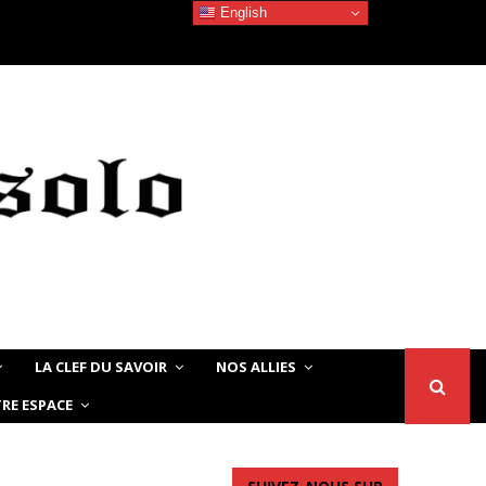
English
La beauté Noire/Africaine – Quand les jeunes…
LA CLEF DU SAVOIR
NOS ALLIES
RE ESPACE