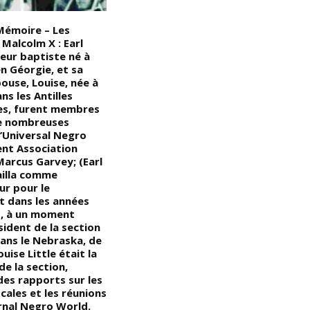
Mémoire – Les
Film – Documentaire : la
D
Malcolm X : Earl
RDCongo est victime de ses
No
teur baptiste né à
richesses en particulier, le
po
n Géorgie, et sa
Nord-Kivu « La RDC est dotée
t
ouse, Louise, née à
d’une abondance des
N
s les Antilles
ressources minérales rares du
l
es, furent membres
Nord-est au Sud-est du Pays »
e
e nombreuses
… (VIDÉO)
e
l’Universal Negro
di
nt Association
s
Marcus Garvey; (Earl
c
ailla comme
d
ur pour le
d
 dans les années
in
t, à un moment
vé
ident de la section
et
ans le Nebraska, de
T
ouise Little était la
de
de la section,
de
des rapports sur les
ocales et les réunions
urnal Negro World.