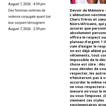
August 7, 2026 - 4:59 pm
Le soi-disant pays des droits
Devoir de Mémoire 
Des femmes victimes de
de l’homme est en feu à cause
L’aliénation vestime
violence conjugale ayant tué
e
de son racisme : la maison
Chers frères et sœu
leur conjoint témoignent
,
Blanche brièvement verrouillée
Noirs/Africains, qui
après que les groupes de
assurer que personn
August 7, 2026 - 2:39 pm
manifestants se soient
absolument personn
approchés vers la barrière de
offrira le respect su
du
la maison blanche … (VIDÉO)
plateau d’argent ? I
vain d’exiger le res
on est déjà aliéné p
e
vêtements, tout com
impossible de le déc
rs
chose est sûre : dès
vous décidez de vou
respecter, les autre
n’hésiteront pas à 
accorder le même r
ne vous respectera 
mesure où vous le m
ou vous l’imposez. (
viennent ces styles
vestimentaires atyp