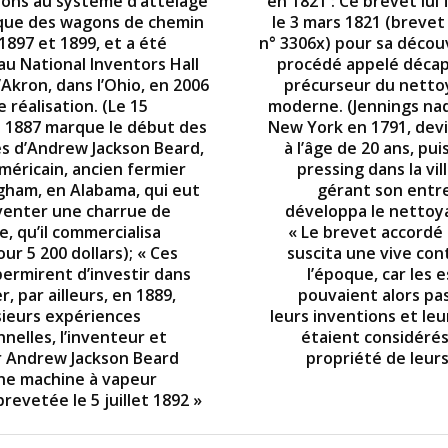
ions au système d’attelage
en 1821 : Ce brevet lui 
que des wagons de chemin
le 3 mars 1821 (brevet
1897 et 1899, et a été
n° 3306x) pour sa décou
au National Inventors Hall
procédé appelé décap
Akron, dans l’Ohio, en 2006
précurseur du netto
 réalisation. (Le 15
moderne. (Jennings naqu
1887 marque le début des
New York en 1791, devin
s d’Andrew Jackson Beard,
à l’âge de 20 ans, pui
méricain, ancien fermier
pressing dans la vill
gham, en Alabama, qui eut
gérant son entre
nventer une charrue de
développa le nettoya
, qu’il commercialisa
« Le brevet accordé 
ur 5 200 dollars); « Ces
suscita une vive con
permirent d’investir dans
l’époque, car les 
r, par ailleurs, en 1889,
pouvaient alors pa
sieurs expériences
leurs inventions et le
nelles, l’inventeur et
étaient considéré
 Andrew Jackson Beard
propriété de leurs
ne machine à vapeur
brevetée le 5 juillet 1892 »