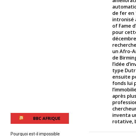
améliorat
automati
de fer en 
intronisé 
of Fame d’
pour cette
décembre 
recherche
un Afro-A
de Birmin
l’idée d’i
type Dutre
ensuite po
fonds lui 
l’immobilie
après plu
profession
chercheur
inventa u
BBC AFRIQUE
rotative, 
Pourquoi est-il impossible