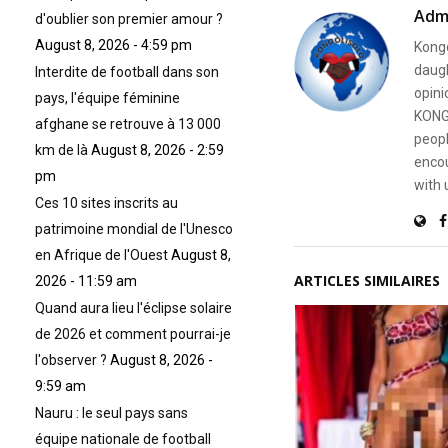
Adm
d'oublier son premier amour ?
August 8, 2026 - 4:59 pm
Kongo
daugh
Interdite de football dans son
opini
pays, l'équipe féminine
KONG
afghane se retrouve à 13 000
peopl
km de là
August 8, 2026 - 2:59
encou
pm
with 
Ces 10 sites inscrits au
patrimoine mondial de l'Unesco
en Afrique de l'Ouest
August 8,
ARTICLES SIMILAIRES
2026 - 11:59 am
Quand aura lieu l'éclipse solaire
de 2026 et comment pourrai-je
l'observer ?
August 8, 2026 -
9:59 am
Nauru : le seul pays sans
équipe nationale de football