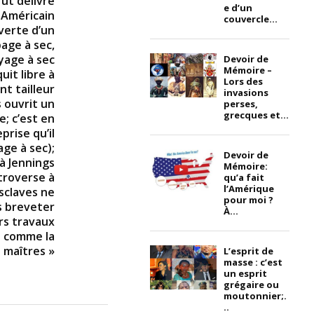
fut délivré
e d’un
 Américain
couvercle...
verte d’un
age à sec,
yage à sec
Devoir de
Mémoire –
it libre à
Lors des
t tailleur
invasions
s ouvrit un
perses,
grecques et...
e; c’est en
prise qu’il
ge à sec);
Devoir de
à Jennings
Mémoire:
troverse à
qu’a fait
l’Amérique
esclaves ne
pour moi ?
s breveter
À...
urs travaux
s comme la
 maîtres »
L’esprit de
masse : c’est
un esprit
grégaire ou
moutonnier;.
..