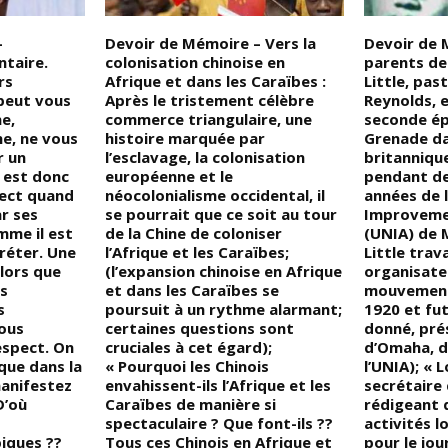
–
Devoir de Mémoire – Vers la
Devoir de 
ntaire.
colonisation chinoise en
parents de 
rs
Afrique et dans les Caraïbes :
Little, pas
 peut vous
Après le tristement célèbre
Reynolds, e
e,
commerce triangulaire, une
seconde ép
e, ne vous
histoire marquée par
Grenade dan
r un
l’esclavage, la colonisation
britanniqu
l est donc
européenne et le
pendant d
pect quand
néocolonialisme occidental, il
années de 
ar ses
se pourrait que ce soit au tour
Improveme
me il est
de la Chine de coloniser
(UNIA) de 
réter. Une
l’Afrique et les Caraïbes;
Little trav
 lors que
(l’expansion chinoise en Afrique
organisate
s
et dans les Caraïbes se
mouvement
s
poursuit à un rythme alarmant;
1920 et fu
vous
certaines questions sont
donné, prés
espect. On
cruciales à cet égard);
d’Omaha, d
que dans la
« Pourquoi les Chinois
l’UNIA); « L
anifestez
envahissent-ils l’Afrique et les
secrétaire 
D’où
Caraïbes de manière si
rédigeant 
spectaculaire ? Que font-ils ??
activités l
iques ??
Tous ces Chinois en Afrique et
pour le jo