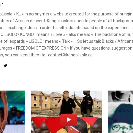
i1
Lisolo « KL » In acronym is a website created for the purpose of bringin
ters of African descent. KongoLisolo is open to people of all backgroun
ons, exchange ideas in order to self-educate based on the experiences
OLISOLO? KONGO : means « Love » - also means « The backbone of hum
e of leopards » LISOLO : means « Talk » ... So let us talk Blacks / African
rages « FREEDOM OF EXPRESSION » If you have questions, suggestion 
us, you can send them to : contact@kongolisolo.co