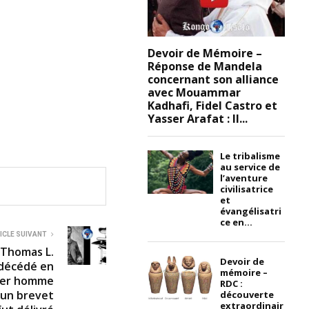
Devoir de Mémoire –
Réponse de Mandela
concernant son alliance
avec Mouammar
Kadhafi, Fidel Castro et
Yasser Arafat : Il...
Le tribalisme
au service de
l’aventure
civilisatrice
et
évangélisatri
ce en...
ICLE SUIVANT
 Thomas L.
Devoir de
 décédé en
mémoire –
mier homme
RDC :
r un brevet
découverte
extraordinair