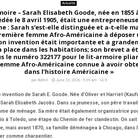
Actualité
oire – Sarah Elisabeth Goode, née en 1855 
édée le 8 avril 1905, était une entrepreneus
 : Sarah s’est-elle distinguée et a-t-elle m
première femme Afro-Américaine à déposer 
Son invention était importante et a grand
a place dans les habitations; son brevet a ét
ous le numéro 322177 pour le lit-armoire plian
femme Afro-Américaine connue à avoir obt
dans l’histoire Américaine »
par
Admi1
June 23, 2026 - 9:09 am
0
e invention de Sarah E. Goode. Née d’Oliver et Harriet (Ka
ne Sarah Elisabeth Jacobs. Dans sa jeunesse, son père trava
mme de ménage. Sa mère était également organisatrice pour
io à Toledo, une étape du Chemin de fer clandestin. On sai
, mais avant 1870, sa famille déménagea à Chicago, dans l’I
ler comme charpentier.