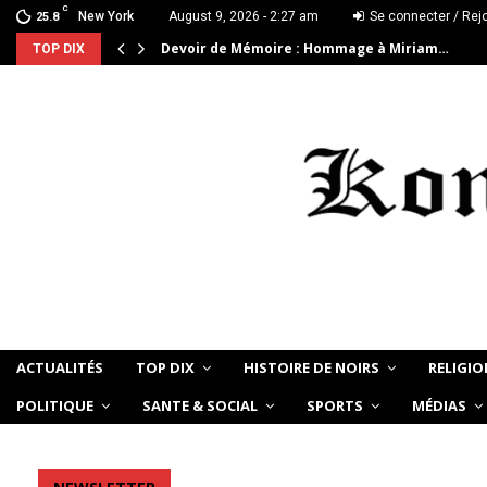
C
New York
August 9, 2026 - 2:27 am
Se connecter / Rej
25.8
Devoir de Mémoire : Hommage à Miriam…
TOP DIX
ACTUALITÉS
TOP DIX
HISTOIRE DE NOIRS
RELIGIO
POLITIQUE
SANTE & SOCIAL
SPORTS
MÉDIAS