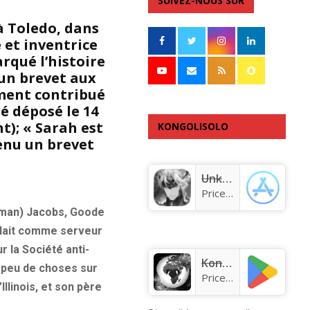
SUIVEZ-NOUS SUR
à Toledo, dans
e et inventrice
arqué l’histoire
un brevet aux
ement contribué
é déposé le 14
t); « Sarah est
KONGOLISOLO
enu un brevet
APPLICATION
Unknown app
Price:
Free
ufman) Jacobs, Goode
illait comme serveur
 la Société anti-
KongoLisolo
t peu de choses sur
Price:
Free
llinois, et son père