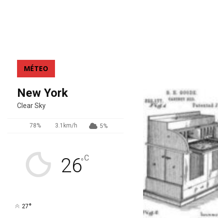
MÉTEO
New York
Clear Sky
78%
3.1km/h
5%
C
26
°
°
27