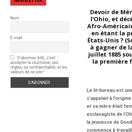
NEWSLETTER
Devoir de Mém
l’Ohio, et déc
Nom
Afro-Américaine
en étant la 
É-mail
États-Unis ? (
à gagner de l
juillet 1885 s
S'abonner à KL, c'est
la première 
accepter la courtoisie, ses
règles, sa confidentialité, et les
valeurs de ce site !
Le lit-bureau est un
s’appelait à l’origi
et sa mère était fe
esclavagiste de l’Oh
la jeunesse de Goode
commença à travail