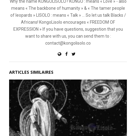
Why the name KONGOLISOLO? KONGO : means « Love » - also
means « The backbone of humanity » & « The tamer people
of leopards » LISOLO : means « Talk » ... So let us talk Blacks /
Africans! KongoLisolo encourages « FREEDOM OF
EXPRESSION » If you have questions, suggestion that you
want to share with us, you can send them to :
contact@kongolisolo.co
ARTICLES SIMILAIRES