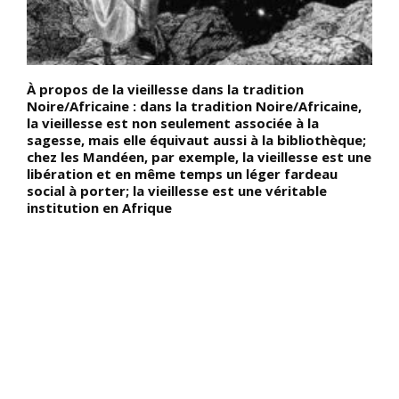
aï
À propos de la vieillesse dans la tradition
D
Noire/Africaine : dans la tradition Noire/Africaine,
L
u
la vieillesse est non seulement associée à la
l
sagesse, mais elle équivaut aussi à la bibliothèque;
d
chez les Mandéen, par exemple, la vieillesse est une
l
u
libération et en même temps un léger fardeau
p
r
social à porter; la vieillesse est une véritable
c
institution en Afrique
l
a
y
a
d