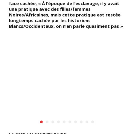
é
face cachée; « À l’époque de l’esclavage, il y avait
u
une pratique avec des filles/femmes
d
Noires/Africaines, mais cette pratique est restée
1
longtemps cachée par les historiens
à
Blancs/Occidentaux, on n’en parle quasiment pas »
g
d
j
l
q
jo
H
d
d
d
O
p
a
v
e
s
v