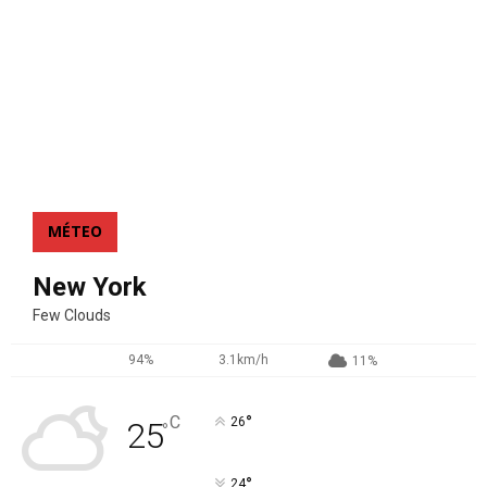
MÉTEO
New York
Few Clouds
94%
3.1km/h
11%
°
C
26
25
°
°
24