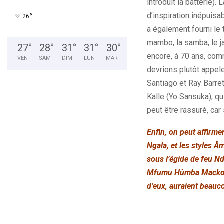
introduit la batterie)
d’inspiration inépuisa
°
26
a également fourni le
mambo, la samba, le ja
27
°
28
°
31
°
31
°
30
°
encore, à 70 ans, co
VEN
SAM
DIM
LUN
MAR
devrions plutôt appel
Santiago et Ray Barret
Kalle (Yo Sansuka), qu
peut être rassuré, car
Enfin, on peut affirm
Ngala, et les styles 
sous l’égide de feu Nd
Mfumu Hûmba Mackoso)
d’eux, auraient beauco