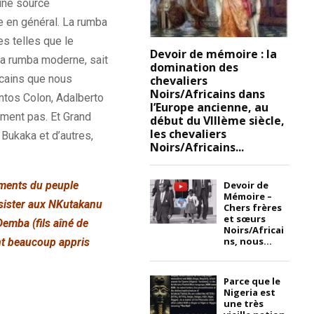
 une source
e en général. La rumba
s telles que le
Devoir de mémoire : la
 la rumba moderne, sait
domination des
icains que nous
chevaliers
Noirs/Africains dans
ntos Colon, Adalberto
l’Europe ancienne, au
ument pas. Et Grand
début du VIIIème siècle,
les chevaliers
 Bukaka et d’autres,
Noirs/Africains...
Devoir de
ements du peuple
Mémoire –
ssister aux NKutakanu
Chers frères
et sœurs
emba (fils aîné de
Noirs/Africai
ns, nous...
nt beaucoup appris
Parce que le
Nigeria est
une très