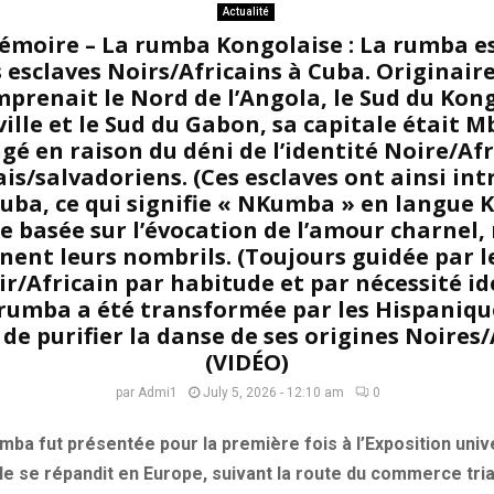
Actualité
émoire – La rumba Kongolaise : La rumba e
s esclaves Noirs/Africains à Cuba. Originai
prenait le Nord de l’Angola, le Sud du Kon
lle et le Sud du Gabon, sa capitale était 
é en raison du déni de l’identité Noire/Afr
is/salvadoriens. (Ces esclaves ont ainsi int
uba, ce qui signifie « NKumba » en langue 
e basée sur l’évocation de l’amour charnel,
nent leurs nombrils. (Toujours guidée par le
r/Africain par habitude et par nécessité id
a rumba a été transformée par les Hispaniq
de purifier la danse de ses origines Noires/
(VIDÉO)
par
Admi1
July 5, 2026 - 12:10 am
0
rumba fut présentée pour la première fois à l’Exposition uni
lle se répandit en Europe, suivant la route du commerce tria