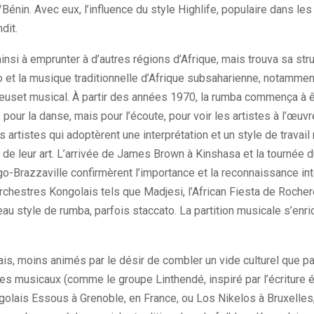
nin. Avec eux, l’influence du style Highlife, populaire dans les
dit.
si à emprunter à d’autres régions d’Afrique, mais trouva sa stru
 et la musique traditionnelle d’Afrique subsaharienne, notamment
reuset musical. À partir des années 1970, la rumba commença à
 pour la danse, mais pour l’écoute, pour voir les artistes à l’œuvr
artistes qui adoptèrent une interprétation et un style de travail 
de leur art. L’arrivée de James Brown à Kinshasa et la tournée 
o-Brazzaville confirmèrent l’importance et la reconnaissance int
chestres Kongolais tels que Madjesi, l’African Fiesta de Roche
eau style de rumba, parfois staccato. La partition musicale s’enri
s, moins animés par le désir de combler un vide culturel que par
es musicaux (comme le groupe Linthendé, inspiré par l’écriture 
olais Essous à Grenoble, en France, ou Los Nikelos à Bruxelles,