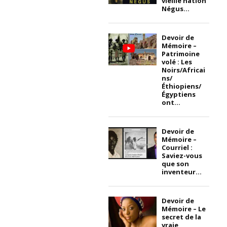
vieille nation
Négus...
Devoir de
Mémoire –
Patrimoine
volé : Les
Noirs/Africai
ns/
Éthiopiens/
Égyptiens
ont...
Devoir de
Mémoire –
Courriel :
Saviez-vous
que son
inventeur...
Devoir de
Mémoire – Le
secret de la
vraie