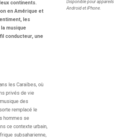
Disponible pour appareils
deux continents.
Android et iPhone.
ion en Amérique et
entiment, les
t la musique
fil conducteur, une
ans les Caraïbes, où
ins privés de vie
a musique des
 sorte remplacé le
les hommes se
ns ce contexte urbain,
frique subsaharienne,