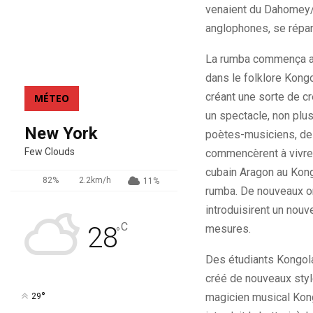
venaient du Dahomey/Bé
anglophones, se répan
La rumba commença ain
dans le folklore Kongo
créant une sorte de c
MÉTEO
un spectacle, non plus
New York
poètes-musiciens, des 
Few Clouds
commencèrent à vivre 
cubain Aragon au Kong
82%
2.2km/h
11%
rumba. De nouveaux or
introduisirent un nouv
C
28
mesures.
°
Des étudiants Kongolai
créé de nouveaux styl
°
magicien musical Kong
29