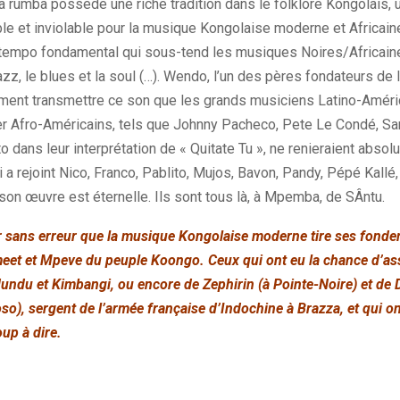
. La rumba possède une riche tradition dans le folklore Kongolais,
ble et inviolable pour la musique Kongolaise moderne et Africain
 tempo fondamental qui sous-tend les musiques Noires/Africaine
zz, le blues et la soul (…). Wendo, l’un des pères fondateurs de
mment transmettre ce son que les grands musiciens Latino-Amér
er Afro-Américains, tels que Johnny Pacheco, Pete Le Condé, Sa
o dans leur interprétation de « Quitate Tu », ne renieraient absol
i a rejoint Nico, Franco, Pablito, Mujos, Bavon, Pandy, Pépé Kallé,
 son œuvre est éternelle. Ils sont tous là, à Mpemba, de SÂntu.
er sans erreur que la musique Kongolaise moderne tire ses fond
Âmeet et Mpeve du peuple Koongo. Ceux qui ont eu la chance d’a
undu et Kimbangi, ou encore de Zephirin (à Pointe-Noire) et de D
, sergent de l’armée française d’Indochine à Brazza, et qui o
up à dire.