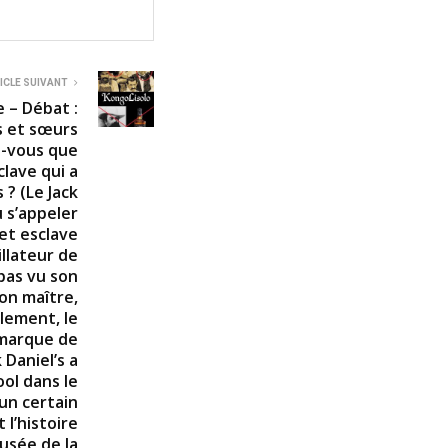
ICLE SUIVANT
 – Débat :
s et sœurs
ez-vous que
clave qui a
 ? (Le Jack
u s’appeler
cet esclave
illateur de
 pas vu son
son maître,
llement, le
 marque de
 Daniel’s a
cool dans le
un certain
 l’histoire
usée de la