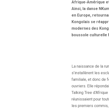
Afrique-Amérique et 
Ainsi, la danse NKu
en Europe, retournan
Kongolais se réappro
modernes des Kongola
boussole culturelle 
La naissance de la rum
s’installèrent les esc
familiale, et donc de
ouvriers. Elle réponda
Talking Tree d’Afriqu
réunissaient pour tout
les premiers commis, 