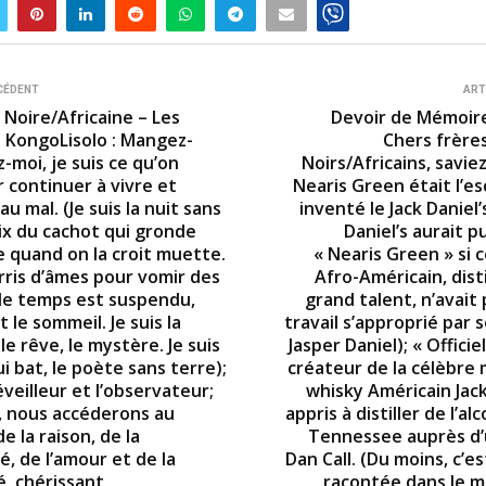
CÉDENT
ART
 Noire/Africaine – Les
Devoir de Mémoire
u KongoLisolo : Mangez-
Chers frère
-moi, je suis ce qu’on
Noirs/Africains, savi
 continuer à vivre et
Nearis Green était l’es
u mal. (Je suis la nuit sans
inventé le Jack Daniel’s
oix du cachot qui gronde
Daniel’s aurait p
e quand on la croit muette.
« Nearis Green » si 
rris d’âmes pour vomir des
Afro-Américain, dist
ù le temps est suspendu,
grand talent, n’avait
 le sommeil. Je suis la
travail s’approprié par 
 le rêve, le mystère. Je suis
Jasper Daniel); « Officie
i bat, le poète sans terre);
créateur de la célèbre
’éveilleur et l’observateur;
whisky Américain Jack
 nous accéderons au
appris à distiller de l’al
 la raison, de la
Tennessee auprès d’
té, de l’amour et de la
Dan Call. (Du moins, c’est
é, chérissant
racontée dans le m