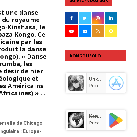
SUIVEZ-NOUS SUR
st une danse
re du royaume
go-Kinshasa, le
Mbaza Kongo. Ce
icaine par les
roduit la danse
Kongo). « Danse
KONGOLISOLO
 rumba, les
APPLICATION
 désir de nier
éologique et
Unknown app
ues Américains
Price:
Free
Africaines) » …
KongoLisolo
Price:
Free
verselle de Chicago
ngulaire : Europe-