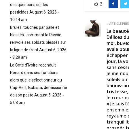
2
des questions sur les
pesticides
August 6, 2026 -
10:14 am
ARTICLE PRÉ
Brûlés, touchés par balle et
La beauté
blessés : comment la Russie
Délices d
moi, buvez
renvoie ses soldats blessés sur
avale pour
la ligne de front
August 6, 2026
échapper a
- 8:29 am
jour, la v
La Côte d'Ivoire reconduit
sans cess
Je me nou
Renard dans ses fonctions
soleils o
alors que le sélectionneur du
bannissant
Cap-Vert, Bubista, démissionne
tristesse,
de son poste
August 5, 2026 -
le cœur qu
5:08 pm
« Je suis l
ensemble,
royaume de
tranquilli
prospérit