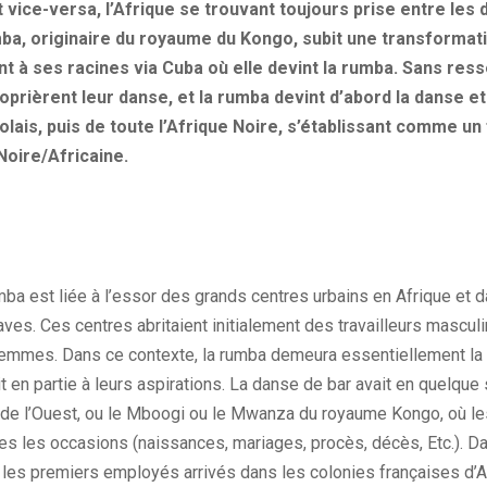
vice-versa, l’Afrique se trouvant toujours prise entre les 
mba, originaire du royaume du Kongo, subit une transformat
t à ses racines via Cuba où elle devint la rumba. Sans ress
prièrent leur danse, et la rumba devint d’abord la danse e
is, puis de toute l’Afrique Noire, s’établissant comme un 
Noire/Africaine.
ba est liée à l’essor des grands centres urbains en Afrique et d
laves. Ces centres abritaient initialement des travailleurs mascul
 femmes. Dans ce contexte, la rumba demeura essentiellement l
it en partie à leurs aspirations. La danse de bar avait en quelque
e de l’Ouest, ou le Mboogi ou le Mwanza du royaume Kongo, où 
es les occasions (naissances, mariages, procès, décès, Etc.). Da
les premiers employés arrivés dans les colonies françaises d’A