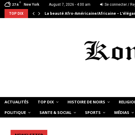
C
New York
August 7, 2026 - 4:00 am
Se connecter / Re
27.6
La beauté Afro-Américaine/Africaine – L’élég
TOP DIX
ACTUALITÉS
TOP DIX
HISTOIRE DE NOIRS
RELIGIO
POLITIQUE
SANTE & SOCIAL
SPORTS
MÉDIAS