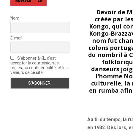
NEWSLETTER
Devoir de M
créée par le
Nom
Kongo, qui com
Kongo-Brazzavi
É-mail
nom fut chang
colons portuga
du nombril à C
S'abonner à KL, c'est
folkloriqu
accepter la courtoisie, ses
danseurs joig
règles, sa confidentialité, et les
valeurs de ce site !
l’homme Noi
culturelle, l
en rumba afin 
Au fil du temps, la 
en 1932. Dès lors, e