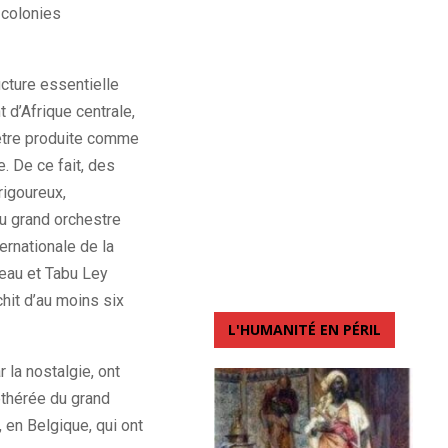
 colonies
cture essentielle
 d’Afrique centrale,
 être produite comme
e. De ce fait, des
rigoureux,
du grand orchestre
ernationale de la
reau et Tabu Ley
chit d’au moins six
L'HUMANITÉ EN PÉRIL
 la nostalgie, ont
éthérée du grand
 en Belgique, qui ont