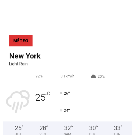
MÉTEO
New York
Light Rain
92%
3.1km/h
20%
°
C
26
25
°
°
24
25
°
28
°
32
°
30
°
33
°
JEU
VEN
SAM
DIM
LUN