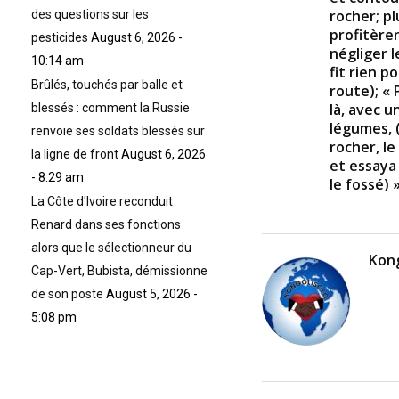
rocher; p
des questions sur les
profitèren
pesticides
August 6, 2026 -
négliger 
10:14 am
fit rien p
Brûlés, touchés par balle et
route); « 
là, avec u
blessés : comment la Russie
légumes, 
renvoie ses soldats blessés sur
rocher, l
la ligne de front
August 6, 2026
et essaya
- 8:29 am
le fossé) 
La Côte d'Ivoire reconduit
Renard dans ses fonctions
alors que le sélectionneur du
Kong
Cap-Vert, Bubista, démissionne
de son poste
August 5, 2026 -
5:08 pm