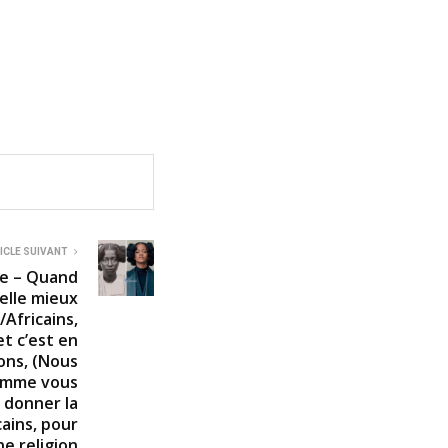
ICLE SUIVANT
e – Quand
-elle mieux
/Africains,
t c’est en
ons, (Nous
comme vous
 donner la
cains, pour
ne religion