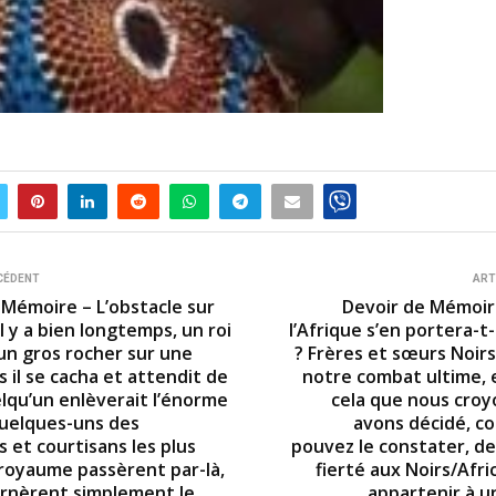
CÉDENT
ART
 Mémoire – L’obstacle sur
Devoir de Mémoir
 Il y a bien longtemps, un roi
l’Afrique s’en portera-t
 un gros rocher sur une
? Frères et sœurs Noirs
s il se cacha et attendit de
notre combat ultime, e
elqu’un enlèverait l’énorme
cela que nous croy
quelques-uns des
avons décidé, 
 et courtisans les plus
pouvez le constater, de
 royaume passèrent par-là,
fierté aux Noirs/Afri
rnèrent simplement le
appartenir à u