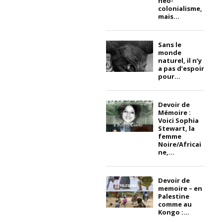
néo-
colonialisme,
mais...
Sans le
monde
naturel, il n’y
a pas d’espoir
pour...
Devoir de
Mémoire :
Voici Sophia
Stewart, la
femme
Noire/Africai
ne,...
Devoir de
memoire – en
Palestine
comme au
Kongo :...