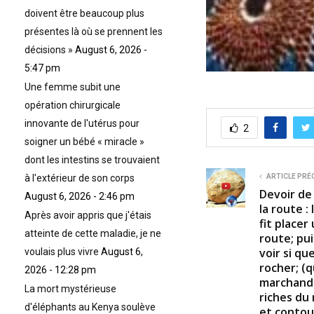
doivent être beaucoup plus
présentes là où se prennent les
décisions »
August 6, 2026 -
5:47 pm
Une femme subit une
opération chirurgicale
innovante de l'utérus pour
2
soigner un bébé « miracle »
dont les intestins se trouvaient
ARTICLE PRÉ
à l'extérieur de son corps
Devoir de
August 6, 2026 - 2:46 pm
la route :
Après avoir appris que j'étais
fit placer
atteinte de cette maladie, je ne
route; pui
voir si qu
voulais plus vivre
August 6,
rocher; (
2026 - 12:28 pm
marchands
La mort mystérieuse
riches du
d'éléphants au Kenya soulève
et contou