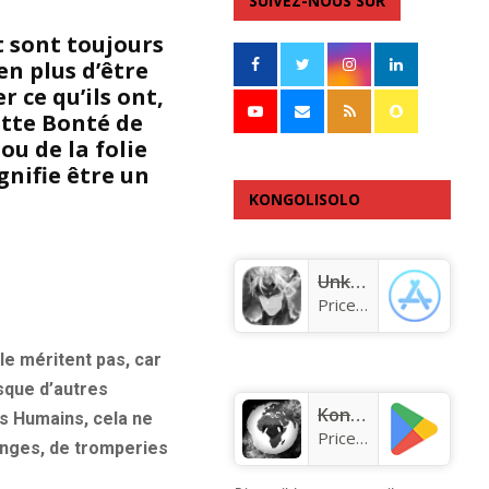
SUIVEZ-NOUS SUR
t sont toujours
en plus d’être
 ce qu’ils ont,
ette Bonté de
ou de la folie
gnifie être un
KONGOLISOLO
APPLICATION
Unknown app
Price:
Free
e méritent pas, car
sque d’autres
KongoLisolo
s Humains, cela ne
Price:
Free
onges, de tromperies