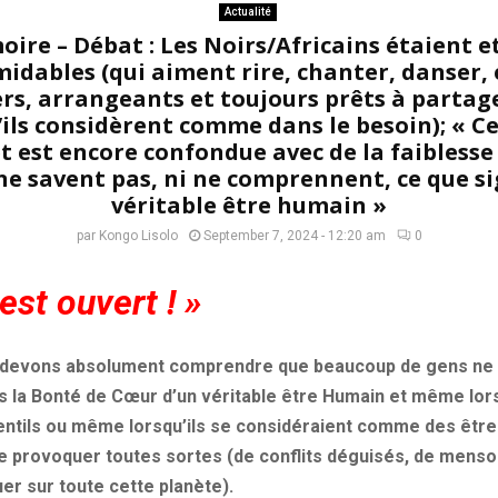
Actualité
ire – Débat : Les Noirs/Africains étaient e
idables (qui aiment rire, chanter, danser, 
ers, arrangeants et toujours prêts à partager
’ils considèrent comme dans le besoin); « C
t est encore confondue avec de la faiblesse 
ne savent pas, ni ne comprennent, ce que si
véritable être humain »
par
Kongo Lisolo
September 7, 2024 - 12:20 am
0
est ouvert ! »
 devons absolument comprendre que beaucoup de gens ne l
as la Bonté de Cœur d’un véritable être Humain et même lor
entils ou même lorsqu’ils se considéraient comme des être
e provoquer toutes sortes (de conflits déguisés, de mens
er sur toute cette planète).