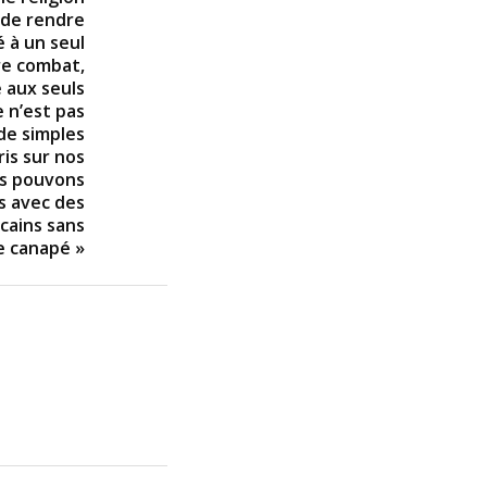
t de rendre
é à un seul
tre combat,
e aux seuls
e n’est pas
 de simples
ris sur nos
us pouvons
s avec des
icains sans
e canapé »