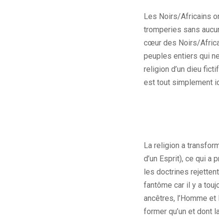
Les Noirs/Africains o
tromperies sans aucun
cœur des Noirs/Africa
peuples entiers qui ne
religion d’un dieu fict
est tout simplement i
La religion a transfor
d’un Esprit), ce qui 
les doctrines rejette
fantôme car il y a tou
ancêtres, l’Homme et 
former qu’un et dont la