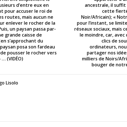
lusieurs d’entre eux en
ancestrale, il suffi
t pour accuser le roi de
cette fiert
les routes, mais aucun ne
Noir/Africain); « No
our enlever le rocher de la
pour l’instant, se limit
Puis, un paysan passa par-
réseaux sociaux, mais c
ne grande caisse de
le moindre, car, avec
(en s’approchant du
clics de sou
e paysan posa son fardeau
ordinateurs, no
 de pousser le rocher vers
partager nos idée
» … (VIDÉO)
milliers de Noirs/Afr
bouger de notr
o Lisolo