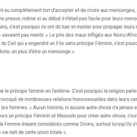
nt eu complètement tort d’accepter et de croire aux mensonges, a
e preuve, même si au début il n’était pas facile pour leurs men
ins, c’est pourquoi ils ont dû tuer et mutiler pour propager leu
 savaient pas mentir. « Le pire des maux infligés aux Noirs/Afric
if du Ciel qui a engendré un Fils sans principe Féminin, c’est pourq
diote, en plus d’être un mensonge ».
mé le principe féminin en fantôme. C’est pourquoi la religion parle
a provoqué de nombreuses relations homosexuelles dans leurs cer
nt les femmes. « Aucun homme, ni aucune autre chose n’a jamais e
jours un principe Féminin et Masculin pour créer autre chose, c’e
la Femme étaient considérés comme Divins, surtout lorsqu’ils s’
 vie naît de cette union totale ».