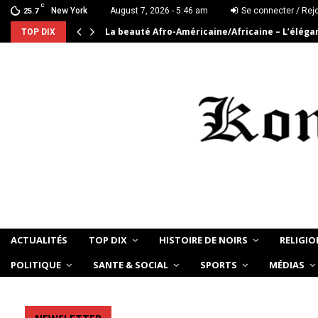
C
New York
August 7, 2026 - 5:46 am
Se connecter / Rej
25.7
La beauté Afro-Américaine/Africaine – L’élég
TOP DIX
ACTUALITÉS
TOP DIX
HISTOIRE DE NOIRS
RELIGIO
POLITIQUE
SANTE & SOCIAL
SPORTS
MÉDIAS