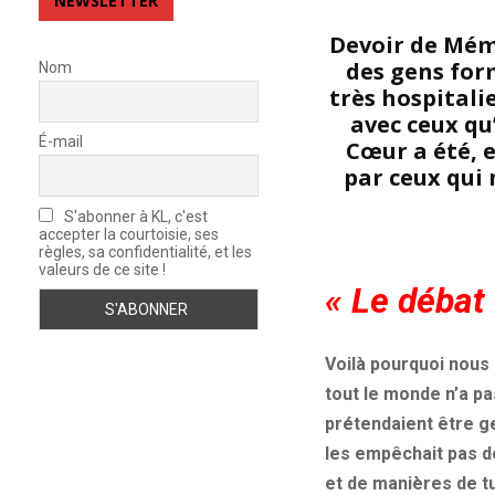
NEWSLETTER
Devoir de Mémo
des gens form
Nom
très hospitali
avec ceux qu
É-mail
Cœur a été, e
par ceux qui 
S'abonner à KL, c'est
accepter la courtoisie, ses
règles, sa confidentialité, et les
valeurs de ce site !
« Le débat 
Voilà pourquoi nous
tout le monde n’a p
prétendaient être g
les empêchait pas d
et de manières de tu