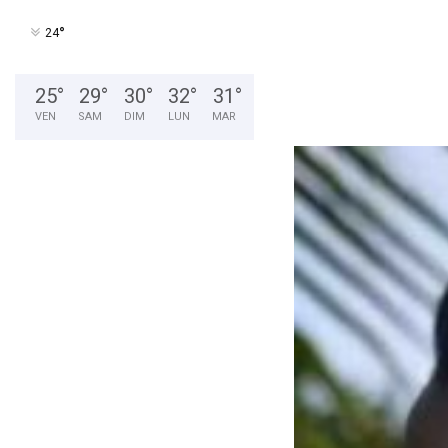
°
24
25
°
29
°
30
°
32
°
31
°
VEN
SAM
DIM
LUN
MAR