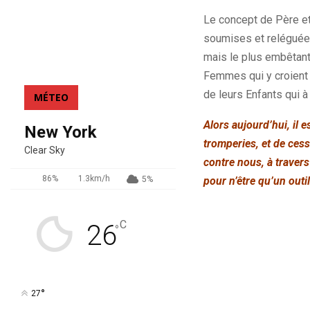
Le concept de Père et 
soumises et reléguée
mais le plus embêtant
Femmes qui y croient 
de leurs Enfants qui à
MÉTEO
Alors aujourd’hui, il
New York
tromperies, et de cess
Clear Sky
contre nous, à travers
86%
1.3km/h
pour n’être qu’un out
5%
C
26
°
°
27