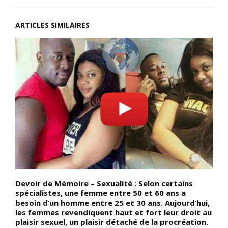
ARTICLES SIMILAIRES
Devoir de Mémoire – Sexualité : Selon certains
D
spécialistes, une femme entre 50 et 60 ans a
p
n
besoin d’un homme entre 25 et 30 ans. Aujourd’hui,
p
les femmes revendiquent haut et fort leur droit au
p
plaisir sexuel, un plaisir détaché de la procréation.
(