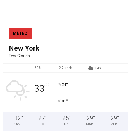
MÉTEO
New York
Few Clouds
60%
2.7km/h
14%
°
C
34
33
°
°
31
32
°
27
°
25
°
29
°
29
°
SAM
DIM
LUN
MAR
MER