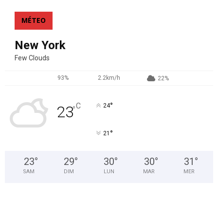
MÉTEO
New York
Few Clouds
93%
2.2km/h
22%
°
C
24
23
°
°
21
23
°
29
°
30
°
30
°
31
°
SAM
DIM
LUN
MAR
MER