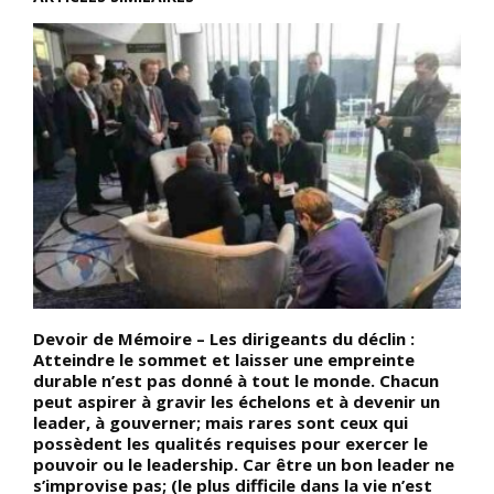
Devoir de Mémoire – Les dirigeants du déclin :
D
Atteindre le sommet et laisser une empreinte
1
durable n’est pas donné à tout le monde. Chacun
e
peut aspirer à gravir les échelons et à devenir un
e
leader, à gouverner; mais rares sont ceux qui
p
possèdent les qualités requises pour exercer le
L
pouvoir ou le leadership. Car être un bon leader ne
l
s’improvise pas; (le plus difficile dans la vie n’est
N