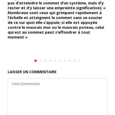
pas d’atteindre le sommet d’un système, mais d’y
b
rester et d’y laisser une empreinte significative); «
j
Nombreux sont ceux qui grimpent rapidement à
ê
l’échelle et atteignent le sommet sans se soucier
d
de ce sur quoi elle s’appuie; si elle est appuyée
c
contre le mauvais mur ou le mauvais poteau, celui
b
qui est au sommet peut s’effondrer à tout
a
moment »
(
c
a
LAISSER UN COMMENTAIRE