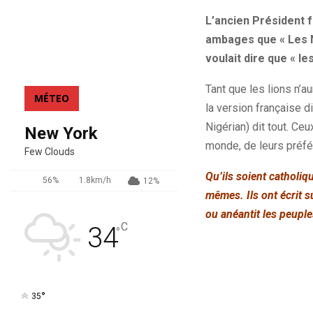
L’ancien Président 
ambages que « Les N
voulait dire que « le
Tant que les lions n’au
MÉTEO
la version française d
Nigérian) dit tout. Ceu
New York
monde, de leurs préfér
Few Clouds
Qu’ils soient catholiq
56%
1.8km/h
12%
mêmes. Ils ont écrit s
ou anéantit les peupl
C
34
°
°
35