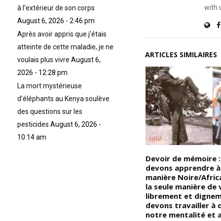
with 
à l'extérieur de son corps
August 6, 2026 - 2:46 pm
Après avoir appris que j'étais
atteinte de cette maladie, je ne
ARTICLES SIMILAIRES
voulais plus vivre
August 6,
2026 - 12:28 pm
La mort mystérieuse
d'éléphants au Kenya soulève
des questions sur les
pesticides
August 6, 2026 -
10:14 am
Devoir de Mémoire : Ce sont
Devoir de mémoire :
les Noirs/Africains qui ont
devons apprendre à 
s.
inventé le monothéisme,
manière Noire/Africa
contrairement à une idée
la seule manière de 
fausse largement répandue
librement et digne
par les religions abrahamiques
devons travailler à 
qui s’en attribuent faussement
notre mentalité et a