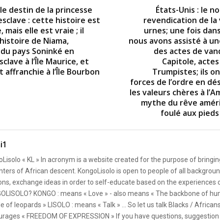
le destin de la princesse
États-Unis : le no
sclave : cette histoire est
revendication de la
 mais elle est vraie ; il
urnes; une fois dans 
l’histoire de Niama,
nous avons assisté à un
 du pays Soninké en
des actes de van
sclave à l’Île Maurice, et
Capitole, actes
 affranchie à l’Île Bourbon
Trumpistes; ils on
forces de l’ordre en dé
les valeurs chères à l’A
mythe du rêve améri
foulé aux pieds
i1
Lisolo « KL » In acronym is a website created for the purpose of bringin
ters of African descent. KongoLisolo is open to people of all backgroun
ons, exchange ideas in order to self-educate based on the experiences
OLISOLO? KONGO : means « Love » - also means « The backbone of hum
e of leopards » LISOLO : means « Talk » ... So let us talk Blacks / African
rages « FREEDOM OF EXPRESSION » If you have questions, suggestion 