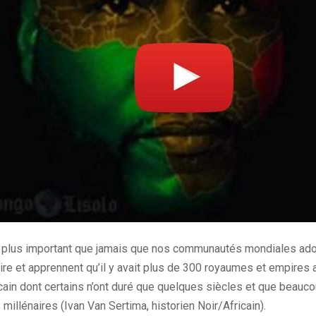
t plus important que jamais que nos communautés mondiales ado
oire et apprennent qu’il y avait plus de 300 royaumes et empires
cain dont certains n’ont duré
que quelques
siècles et que beauco
 millénaires
(Ivan Van
Sertima
, historien Noir/Africain)
.