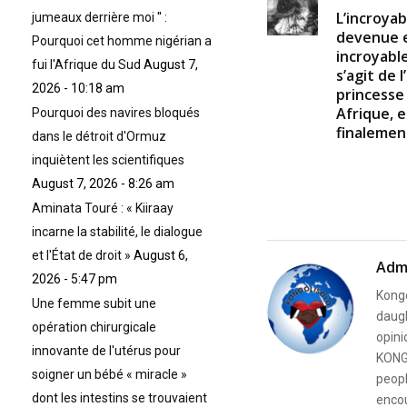
L’incroyab
jumeaux derrière moi '' :
devenue e
Pourquoi cet homme nigérian a
incroyable,
fui l'Afrique du Sud
August 7,
s’agit de 
2026 - 10:18 am
princesse
Afrique, e
Pourquoi des navires bloqués
finalement
dans le détroit d'Ormuz
inquiètent les scientifiques
August 7, 2026 - 8:26 am
Aminata Touré : « Kiiraay
incarne la stabilité, le dialogue
et l'État de droit »
August 6,
Adm
2026 - 5:47 pm
Kongo
Une femme subit une
daugh
opération chirurgicale
opini
innovante de l'utérus pour
KONG
soigner un bébé « miracle »
peopl
dont les intestins se trouvaient
encou