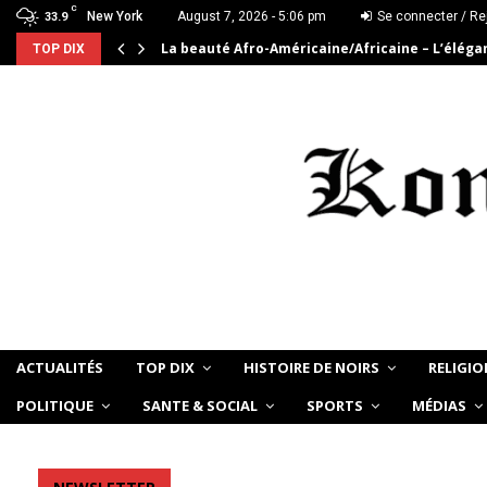
C
New York
August 7, 2026 - 5:06 pm
Se connecter / Re
33.9
La beauté Afro-Américaine/Africaine – L’élég
TOP DIX
ACTUALITÉS
TOP DIX
HISTOIRE DE NOIRS
RELIGIO
POLITIQUE
SANTE & SOCIAL
SPORTS
MÉDIAS