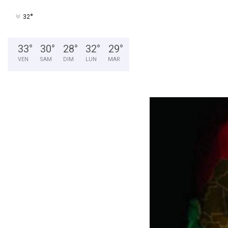
°
32
33
°
30
°
28
°
32
°
29
°
VEN
SAM
DIM
LUN
MAR