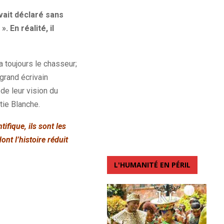
vait
déclaré sans
 ».
En réalité, il
ra toujours le chasseur;
grand écrivain
 de leur vision du
tie Blanche.
ifique, ils sont les
ont l’histoire réduit
L'HUMANITÉ EN PÉRIL