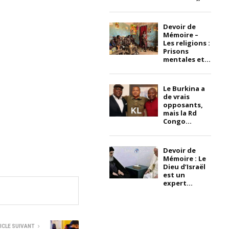
Devoir de
Mémoire –
Les religions :
Prisons
mentales et...
Le Burkina a
de vrais
opposants,
mais la Rd
Congo...
Devoir de
Mémoire : Le
Dieu d’Israël
est un
expert...
ICLE SUIVANT