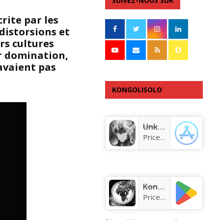
SUIVEZ-NOUS SUR
crite par les
distorsions et
rs cultures
ur domination,
avaient pas
KONGOLISOLO
APPLICATION
Unknown app
Price:
Free
KongoLisolo
Price:
Free