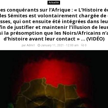
Actualité
es conquérants sur l’Afrique : « L’Histoire é
les Sémites est volontairement chargée de 
usses, qui ont ensuite été intégrées dans leu
fin de justifier et maintenir l’illusion de le
si la présomption que les Noirs/Africains n’
d’histoire avant leur contact » … (VIDÉO)
par
Admi1
January 11, 2021 - 12:00 am
0