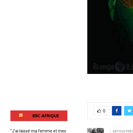
0
BBC AFRIQUE
''J'ai laissé ma femme et mes
ARTICLE PRÉ