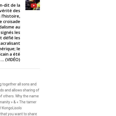
n-dit de la
 vérité des
l’histoire,
e croisade
dalisme au
 signés les
t défié les
sacralisant
mérique; le
cain a été
 … (VIDÉO)
g together all sons and
ds and allows sharing of
 of others. Why the name
anity » & « The tamer
s! KongoLisolo
that you want to share