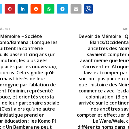
CÉDENT
ART
 Mémoire – Société
Devoir de Mémoire : Qu
omo/Bamana : Lorsque les
Blancs/Occidenta
uittent la confrérie
ancêtres des Noirs
 ils passent cinq ans (un
savaient compter e
omotion, les plus âgés
avant même que leur
placés par les nouveaux),
n’arrivent en Afrique
rconcis. Cela signifie qu’ils
laissez tromper par
rmais libérés de leur
surtout pas par ceux q
drogyne par l’ablation de
que l’histoire des Noir
ent féminin, représenté
commence avec l’escla
puce, et orientés vers la
colonisation. (Bien
 de leur partenaire sociale
arrivée sur le continen
(C’est alors qu’une autre
nos ancêtres sav
initiatique prend en
compter et effectuer de
r éducation : les Komo Pl
Le Ware/Wale, 
V); « Un Bambara ne peut
différents noms dans l