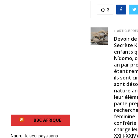
3
ARTICLE PRÉ
Devoir de
Secrète K
enfants q
N’domo, où
an par pr
étant rem
ils sont ci
sont déso
nature an
leur élém
par le pré
recherche
féminine. 
BBC AFRIQUE
confrérie 
charge leu
XXIII-XXI
Nauru : le seul pays sans