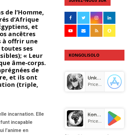
SUIVEZ-NOUS SUR
ons de l’Homme,
rés d’Afrique
Égyptiens, et
nos ancêtres
 à offrir une
 toutes ses
ibles); « Leur
KONGOLISOLO
ique âme-corps.
APPLICATION
imprégnées de
e, et ils ont
Unknown app
tion (triple,
Price:
Free
lle incarnation. Elle
KongoLisolo
Price:
Free
défunt incapable
ui l’anime en