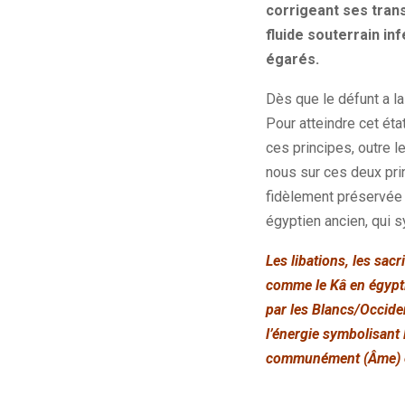
corrigeant ses transg
fluide souterrain inf
égarés.
Dès que le défunt a la 
Pour atteindre cet ét
ces principes, outre l
nous sur ces deux prin
fidèlement préservée 
égyptien ancien, qui s
Les libations, les sac
comme le Kâ en égypti
par les Blancs/Occide
l’énergie symbolisant 
communément (Âme) en f