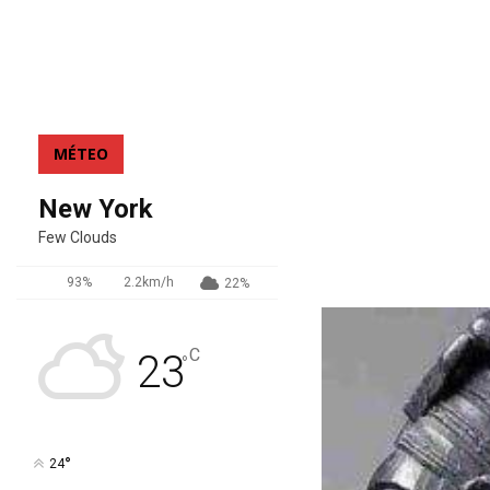
MÉTEO
New York
Few Clouds
93%
2.2km/h
22%
C
23
°
°
24