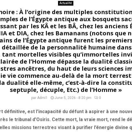
Actualité
ire : À l’origine des multiples constituti
emples de l’Égypte antique aux bosquets sac
ssant par les KÂ et les BÂ, chez les anciens 
IA et DIA, chez les Bamanans (notons que 
ins de l’Égypte antique furent les premiers
s détaillée de la personnalité humaine dans
tant mortelles visibles qu’immortelles invis
lairée de l’Homme dépasse la dualité class
ustres ancêtres, du haut de leurs sciences 
ie vie commence au-delà de la mort terrestr
a dualité elle-même, c’est-à-dire la constitu
septuple, décuple, Etc.) de l’Homme »
par
Admi1
June 5, 2026 - 8:20 pm
0
t définitive, est l’incapacité du défunt à aspirer à une nouve
près le tribunal d’Osiris. Cette mort, la vraie mort, rend le 
lles missions terrestres visant à purifier l’énergie divine q