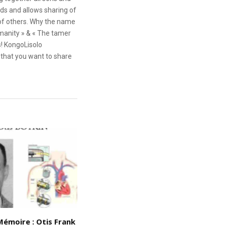
ds and allows sharing of
 of others. Why the name
anity » & « The tamer
s! KongoLisolo
that you want to share
Mémoire : Otis Frank
Devoir de mémoire – le Nègre
D