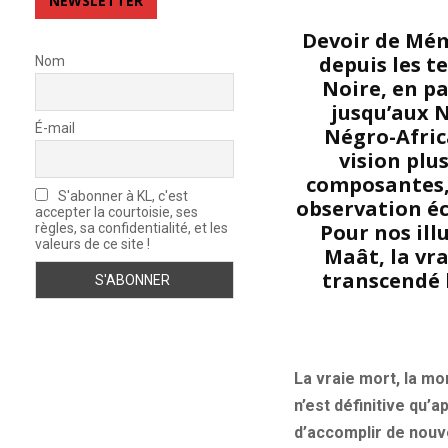
NEWSLETTER
Devoir de Mémo
depuis les t
Nom
Noire, en pa
jusqu’aux N
É-mail
Négro-Africa
vision plu
composantes, 
S'abonner à KL, c'est
observation éc
accepter la courtoisie, ses
Pour nos ill
règles, sa confidentialité, et les
valeurs de ce site !
Maât, la vra
transcendé l
La vraie mort, la mor
n’est définitive qu’a
d’accomplir de nouve