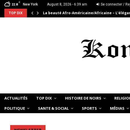
C
New York
August 8, 2026 - 6:39 am
Se connecter / Re
22.8
La beauté Afro-Américaine/Africaine – L’élég
TOP DIX
ACTUALITÉS
TOP DIX
HISTOIRE DE NOIRS
RELIGIO
POLITIQUE
SANTE & SOCIAL
SPORTS
MÉDIAS