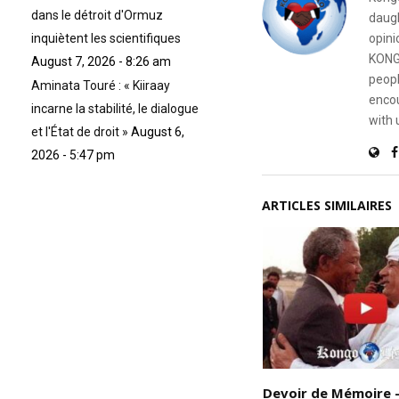
dans le détroit d'Ormuz
daugh
opini
inquiètent les scientifiques
KONG
August 7, 2026 - 8:26 am
peopl
Aminata Touré : « Kiiraay
encou
incarne la stabilité, le dialogue
with 
et l'État de droit »
August 6,
2026 - 5:47 pm
ARTICLES SIMILAIRES
Henri Christophe (1767-1820)
Devoir de Mémoire 