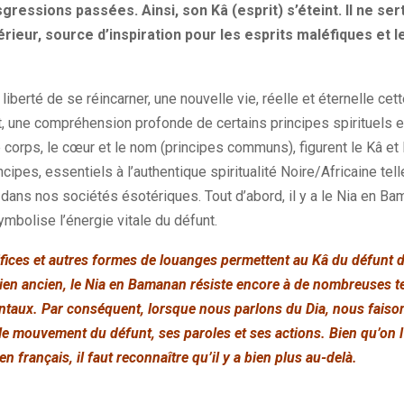
ressions passées. Ainsi, son Kâ (esprit) s’éteint. Il ne sert
érieur, source d’inspiration pour les esprits maléfiques et le
liberté de se réincarner, une nouvelle vie, réelle et éternelle cett
at, une compréhension profonde de certains principes spirituels 
e corps, le cœur et le nom (principes communs), figurent le Kâ et
cipes, essentiels à l’authentique spiritualité Noire/Africaine tell
dans nos sociétés ésotériques. Tout d’abord, il y a le Nia en Ba
ymbolise l’énergie vitale du défunt.
rifices et autres formes de louanges permettent au Kâ du défunt 
en ancien, le Nia en Bamanan résiste encore à de nombreuses ten
ntaux. Par conséquent, lorsque nous parlons du Dia, nous faiso
le mouvement du défunt, ses paroles et ses actions. Bien qu’on l
rançais, il faut reconnaître qu’il y a bien plus au-delà.