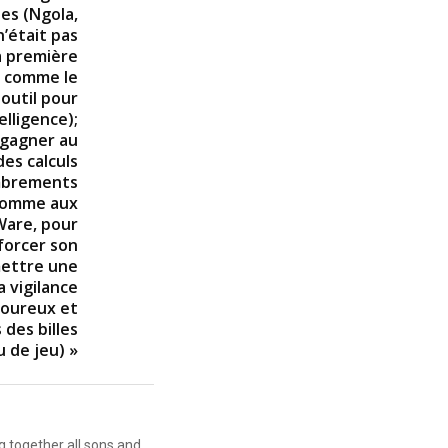
nes (Ngola,
n’était pas
la première
, comme le
 outil pour
lligence);
 gagner au
des calculs
mbrements
 comme aux
Ware, pour
forcer son
mettre une
 vigilance
igoureux et
des billes
u de jeu) »
g together all sons and