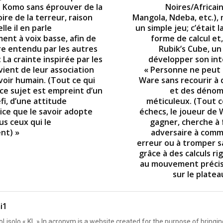
s Komo sans éprouver de la
Noires/Africai
oire de la terreur, raison
Mangola, Ndeba, etc.), 
lle il en parle
un simple jeu; c’était 
ent à voix basse, afin de
forme de calcul et
re entendu par les autres
Rubik’s Cube, un
: La crainte inspirée par les
développer son inte
ient de leur association
« Personne ne peut
voir humain. (Tout ce qui
Ware sans recourir à 
ce sujet est empreint d’un
et des déno
fi, d’une attitude
méticuleux. (Tout
ice que le savoir adopte
échecs, le joueur de 
us ceux qui le
gagner, cherche à 
nt) »
adversaire à com
erreur ou à tromper sa
grâce à des calculs r
au mouvement précis 
sur le platea
i1
Lisolo « KL » In acronym is a website created for the purpose of bringin