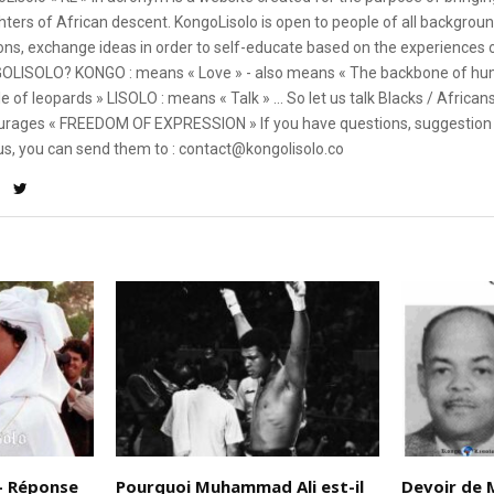
ters of African descent. KongoLisolo is open to people of all backgroun
ons, exchange ideas in order to self-educate based on the experiences
OLISOLO? KONGO : means « Love » - also means « The backbone of hum
e of leopards » LISOLO : means « Talk » ... So let us talk Blacks / African
rages « FREEDOM OF EXPRESSION » If you have questions, suggestion 
us, you can send them to : contact@kongolisolo.co
– Réponse
Pourquoi Muhammad Ali est-il
Devoir de 