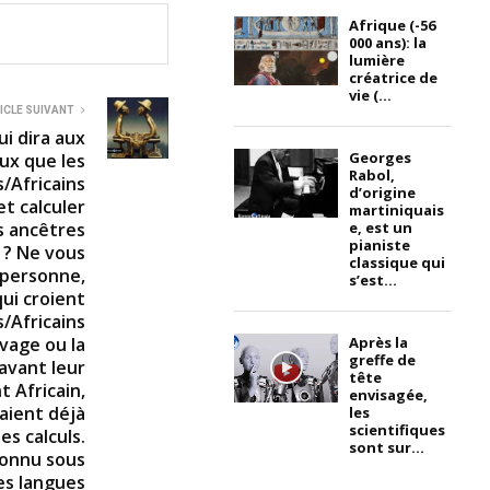
Afrique (-56
000 ans): la
lumière
créatrice de
vie (...
ICLE SUIVANT
i dira aux
Georges
ux que les
Rabol,
/Africains
d’origine
t calculer
martiniquais
e, est un
s ancêtres
pianiste
 ? Ne vous
classique qui
 personne,
s’est...
ui croient
s/Africains
Après la
vage ou la
greffe de
 avant leur
tête
t Africain,
envisagée,
aient déjà
les
scientifiques
s calculs.
sont sur...
connu sous
es langues