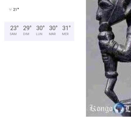
°
21
23
°
29
°
30
°
30
°
31
°
SAM
DIM
LUN
MAR
MER