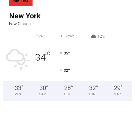
MÉTEO
New York
Few Clouds
56%
1.8km/h
12%
°
C
35
34
°
°
32
33
°
30
°
28
°
32
°
29
°
VEN
SAM
DIM
LUN
MAR