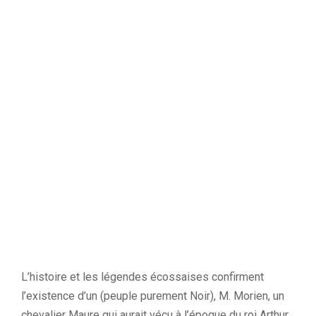
L’histoire et les légendes écossaises confirment
l’existence d’un (peuple purement Noir), M. Morien, un
chevalier Maure qui aurait vécu à l’époque du roi Arthur