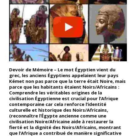
ur
Devoir de Mémoire – Le mot Égyptien vient du
C
s
grec, les anciens Égyptiens appelaient leur pays
l
Kémet non pas parce que la terre était Noire, mais
p
parce que les habitants étaient Noirs/Africains :
é
Comprendre les véritables origines de la
l
e
civilisation Égyptienne est crucial pour l’Afrique
al
contemporaine car cela renforce l’identité
culturelle et historique des Noirs/Africains,
(reconnaître l’Égypte ancienne comme une
é
civilisation Noire/Africaine aide à restaurer la
fierté et la dignité des Noirs/Africains, montrant
que l’Afrique a contribué de manière significative