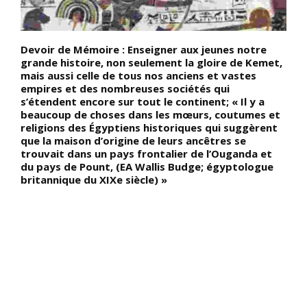
Devoir de Mémoire : Enseigner aux jeunes notre
L
grande histoire, non seulement la gloire de Kemet,
t
mais aussi celle de tous nos anciens et vastes
l
e
empires et des nombreuses sociétés qui
«
s’étendent encore sur tout le continent; « Il y a
p
beaucoup de choses dans les mœurs, coutumes et
p
religions des Égyptiens historiques qui suggèrent
(
ne
que la maison d’origine de leurs ancêtres se
t
trouvait dans un pays frontalier de l’Ouganda et
du pays de Pount, (EA Wallis Budge; égyptologue
britannique du XIXe siècle) »