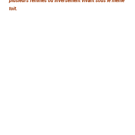
plusieurs femmes ou inversement vivant sous le même
toit.