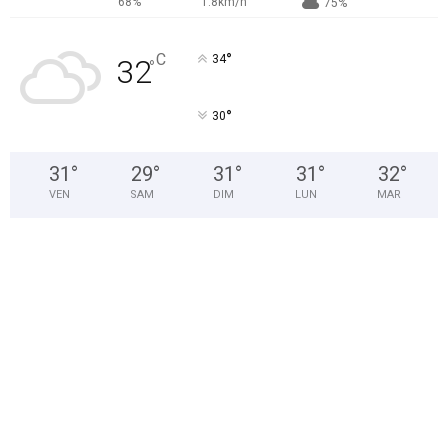
68%
1.8km/h
75%
°
C
34
32
°
°
30
31
°
29
°
31
°
31
°
32
°
VEN
SAM
DIM
LUN
MAR