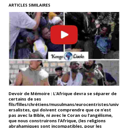
ARTICLES SIMILAIRES
Devoir de Mémoire : L’Afrique devra se séparer de
D
certains de ses
S
fils/filles/chrétiens/musulmans/eurocentristes/univ
r
ersalistes, qui doivent comprendre que ce n’est
é
pas avec la Bible, ni avec le Coran ou l’angélisme,
e
que nous construirons l’Afrique, (les religions
a
a
abrahamiques sont incompatibles, pour les
l