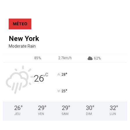
MÉTEO
New York
Moderate Rain
85%
2.7km/h
62%
°
C
28
26
°
°
25
26
°
29
°
29
°
30
°
32
°
JEU
VEN
SAM
DIM
LUN