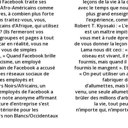
 Si Facebook traite ses
leçons de la vie à la 
 Afro-Américains comme
avec le temps que nous
ves, à combien plus forte
plus grand ensei
s traitez-vous, vous,
l’expérience, comm
cains d’Afrique, qui utilisez
Robert T. Kiyosaki : « L
? (Ils fermeront vos
est un maître impit
groupes et pages à tout
vous met à rude épr
ar en réalité, vous ne
de vous donner la leçon 
, vous de simples
Lama nous dit ceci : 
, « Quand Facebook brille
oiseau est vivant, i
acisme, un employé
fourmis, mais quand il
cain de Facebook a accusé
fourmis le mangent ». Et 
des réseaux sociaux de
« On peut utiliser un
ses employés et
fabriquer d
rs Noirs/Africains, un
d’allumettes, mais
employés de Facebook a
venu, une seule allumet
e note anonyme affirmant
brûler des millions d’ar
ture d’entreprise s’est
la vie, tout peu
tériorée pour les
n’importe qui, n’import
urs non Blancs/Occidentaux