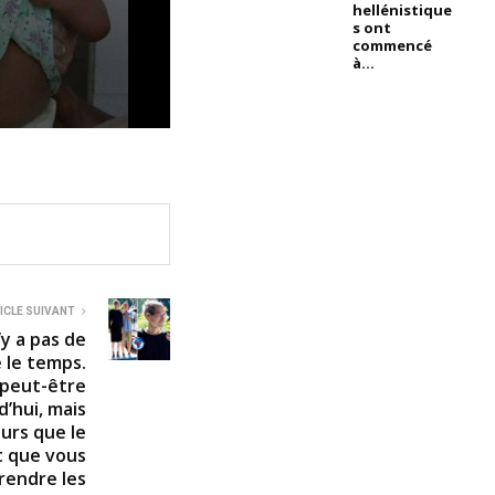
hellénistique
s ont
commencé
à...
ICLE SUIVANT
’y a pas de
 le temps.
 peut-être
d’hui, mais
urs que le
t que vous
rendre les