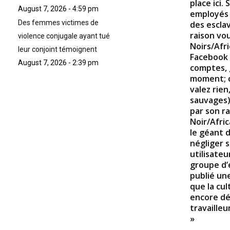
place ici.
1
August 7, 2026 - 4:59 pm
employés
s
e
Des femmes victimes de
des escla
c
raison vou
violence conjugale ayant tué
o
Noirs/Afri
n
leur conjoint témoignent
d
Facebook 
s
August 7, 2026 - 2:39 pm
comptes, 
V
moment; c
o
l
valez rien
u
sauvages)
m
par son r
e
9
Noir/Afri
0
le géant 
%
négliger 
utilisateu
groupe d’
publié un
que la cul
encore dé
travaille
»