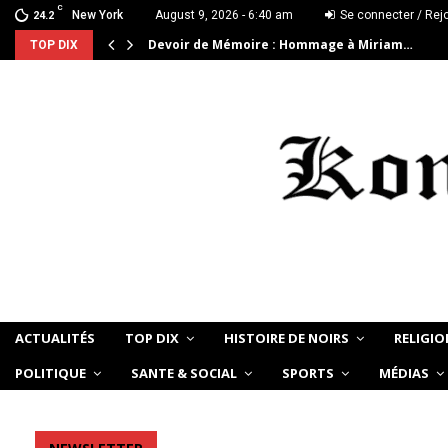
C
New York
August 9, 2026 - 6:40 am
Se connecter / Rej
24.2
Devoir de Mémoire : Hommage à Miriam…
TOP DIX
ACTUALITÉS
TOP DIX
HISTOIRE DE NOIRS
RELIGIO
POLITIQUE
SANTE & SOCIAL
SPORTS
MÉDIAS