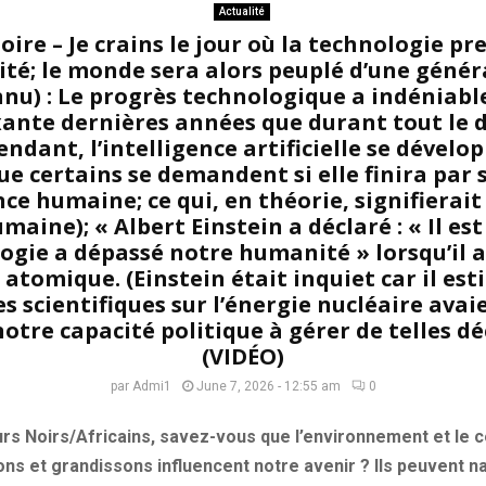
Actualité
re – Je crains le jour où la technologie pr
é; le monde sera alors peuplé d’une généra
nnu) : Le progrès technologique a indéniab
ixante dernières années que durant tout le
ndant, l’intelligence artificielle se dévelop
ue certains se demandent si elle finira par
nce humaine; ce qui, en théorie, signifierait 
aine); « Albert Einstein a déclaré : « Il es
ogie a dépassé notre humanité » lorsqu’il a
atomique. (Einstein était inquiet car il es
s scientifiques sur l’énergie nucléaire avai
notre capacité politique à gérer de telles d
(VIDÉO)
par
Admi1
June 7, 2026 - 12:55 am
0
rs Noirs/Africains, savez-vous que l’environnement et le 
ons et grandissons influencent notre avenir ? Ils peuvent 