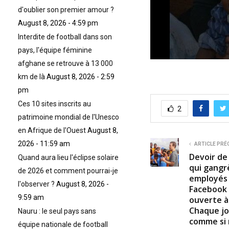
d'oublier son premier amour ?
August 8, 2026 - 4:59 pm
Interdite de football dans son
pays, l'équipe féminine
0
afghane se retrouve à 13 000
s
km de là
August 8, 2026 - 2:59
e
c
pm
o
n
Ces 10 sites inscrits au
2
d
patrimoine mondial de l'Unesco
s
o
en Afrique de l'Ouest
August 8,
f
2026 - 11:59 am
1
ARTICLE PRÉ
1
Devoir de
Quand aura lieu l'éclipse solaire
m
qui gangr
i
de 2026 et comment pourrai-je
n
employés 
l'observer ?
August 8, 2026 -
u
Facebook 
t
9:59 am
ouverte à 
e
Chaque jo
s
Nauru : le seul pays sans
,
comme si 
équipe nationale de football
1