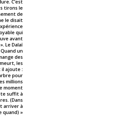
dure. C’est
 tirons le
gnement de
e le disait
’expérience
oyable qui
euve avant
». Le Dalaï
« Quand un
l mange des
 meurt, les
il ajoute :
 arbre pour
es millions
 le moment
te suffit à
bres. (Dans
t arriver à
e quand) »