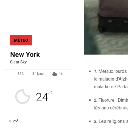
MÉTEO
New York
Clear Sky
Métaux lourds 
1.
86%
3.1km/h
8%
la maladie d’Alzh
maladie de Parki
C
24
°
Fluorure : Dim
2.
lésions cérébral
°
Les religions s
3.
25