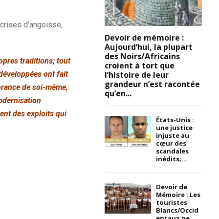
crises d’angoisse,
Devoir de mémoire :
Aujourd’hui, la plupart
des Noirs/Africains
pres traditions; tout
croient à tort que
l’histoire de leur
 développées ont fait
grandeur n’est racontée
gnorance de soi-même,
qu’en...
odernisation
ent des exploits qui
États-Unis :
une justice
injuste au
cœur des
scandales
inédits;...
Devoir de
Mémoire : Les
touristes
Blancs/Occid
entaux ne