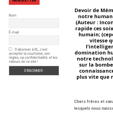
NEWSLETTER
Devoir de Mémoi
notre humanit
Nom
(Auteur : Inco
rapide ces so
É-mail
humain; (cepe
vitesse q
l’intellige
S'abonner à KL, c'est
domination hum
accepter la courtoisie, ses
notre technol
règles, sa confidentialité, et les
valeurs de ce site !
sur la bombe 
connaissance
plus vite que 
Chers frères et sœu
lesquels nous naiss