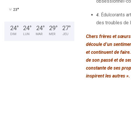
obsessionnel-comp
°
23
Édulcorants ar
4.
des troubles de l
24
°
24
°
24
°
29
°
27
°
DIM
LUN
MAR
MER
JEU
Chers frères et sœurs
découle d’un sentiment
et continuent de faire.
de son passé et de se
constante de ses propr
inspirent les autres ».