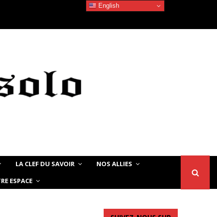
English
La beauté Noire/Africaine – Quand les jeunes…
LA CLEF DU SAVOIR
NOS ALLIES
RE ESPACE