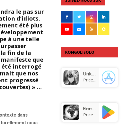
SUIVEZ-NOUS SUR
endra le pas sur
tion d’idiots.
lement été plus
 développement
pe à une telle
 surpasser
la fin de la
KONGOLISOLO
t manifeste que
APPLICATION
 été interrogé
timait que nos
Unknown app
ent progressé
Price:
Free
écouvertes) » …
KongoLisolo
Price:
Free
contexte dans
naturellement nous