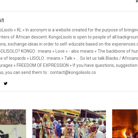
i1
Lisolo « KL » In acronym is a website created for the purpose of bringin
ters of African descent. KongoLisolo is open to people of all backgroun
ons, exchange ideas in order to self-educate based on the experiences
OLISOLO? KONGO : means « Love » - also means « The backbone of hum
e of leopards » LISOLO : means « Talk » ... So let us talk Blacks / African
rages « FREEDOM OF EXPRESSION » If you have questions, suggestion 
us, you can send them to : contact@kongolisolo.co