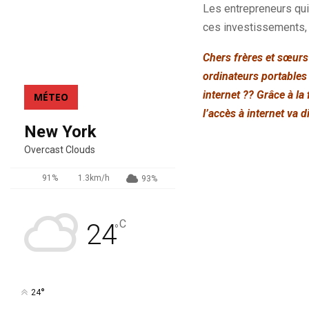
Les entrepreneurs qui 
ces investissements, i
Chers frères et sœurs
ordinateurs portables
internet ?? Grâce à la
MÉTEO
l’accès à internet va 
New York
Overcast Clouds
91%
1.3km/h
93%
C
24
°
°
24