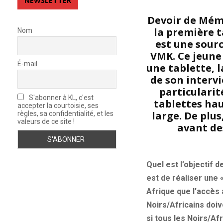
NEWSLETTER
Devoir de Mém
la première t
Nom
est une sourc
VMK. Ce jeune
É-mail
une tablette, 
de son intervi
particularit
S'abonner à KL, c'est
tablettes hau
accepter la courtoisie, ses
large. De plu
règles, sa confidentialité, et les
valeurs de ce site !
avant de
Quel est l’objectif d
est de réaliser une 
Afrique que l’accès
Noirs/Africains doiv
si tous les Noirs/Af