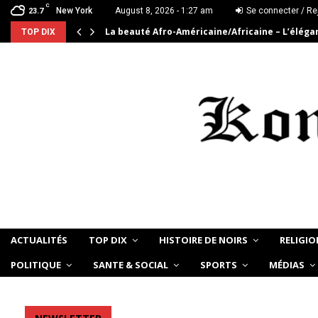
C
New York
August 8, 2026 - 1:27 am
Se connecter / Re
23.7
La beauté Afro-Américaine/Africaine – L’élég
TOP DIX
ACTUALITÉS
TOP DIX
HISTOIRE DE NOIRS
RELIGIO
POLITIQUE
SANTE & SOCIAL
SPORTS
MÉDIAS