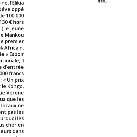
des...
e, l’Elikia
 développé
de 100 000
 130 € hors
 (Le jeune
ne Mankou
le premier
 Africain,
fie « Espoir
ationale, il
e d’entrée
000 francs
; « Un prix
 le Kongo,
que Vérone
us que les
 locaux ne
nt pas les
urquoi les
us cher en
leurs dans