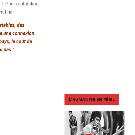
. Pour rentabiliser
 final.
rtables, des
te une connexion
pays, le coût de
i pas !
L'HUMANITÉ EN PÉRIL