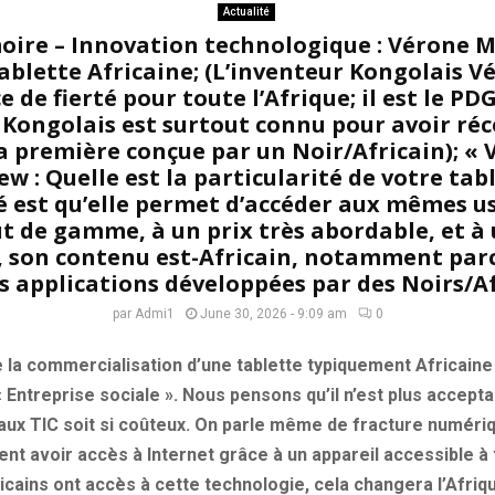
Actualité
oire – Innovation technologique : Vérone 
ablette Africaine; (L’inventeur Kongolais
e de fierté pour toute l’Afrique; il est le PDG
 Kongolais est surtout connu pour avoir r
la première conçue par un Noir/Africain); « 
ew : Quelle est la particularité de votre table
é est qu’elle permet d’accéder aux mêmes u
t de gamme, à un prix très abordable, et à 
s, son contenu est-Africain, notamment parc
s applications développées par des Noirs/Af
par
Admi1
June 30, 2026 - 9:09 am
0
e la commercialisation d’une tablette typiquement Africaine ?
« Entreprise sociale ». Nous pensons qu’il n’est plus accepta
 aux TIC soit si coûteux. On parle même de fracture numéri
ent avoir accès à Internet grâce à un appareil accessible à
ricains ont accès à cette technologie, cela changera l’Afri