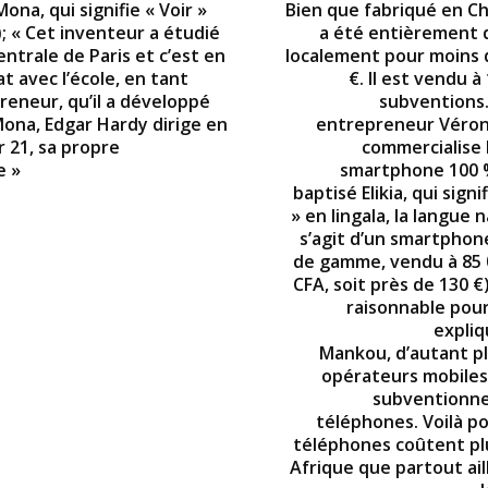
na, qui signifie « Voir »
Bien que fabriqué en Chin
); « Cet inventeur a étudié
a été entièrement
Centrale de Paris et c’est en
localement pour moins 
t avec l’école, en tant
€. Il est vendu à
reneur, qu’il a développé
subventions.
Mona, Edgar Hardy dirige en
entrepreneur Véro
r 21, sa propre
commercialise 
e »
smartphone 100 %
baptisé Elikia, qui signi
» en lingala, la langue n
s’agit d’un smartphon
de gamme, vendu à 85 
CFA, soit près de 130 €)
raisonnable pour
expli
Mankou, d’autant pl
opérateurs mobiles
subventionne
téléphones. Voilà po
téléphones coûtent pl
Afrique que partout ail