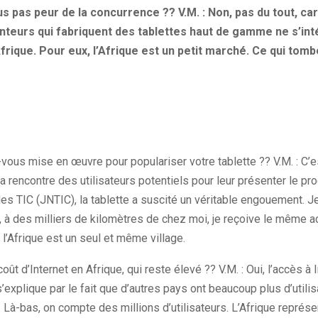
 pas peur de la concurrence ?? V.M. : Non, pas du tout, ca
nteurs qui fabriquent des tablettes haut de gamme ne s’in
frique. Pour eux, l’Afrique est un petit marché. Ce qui tombe
vous mise en œuvre pour populariser votre tablette ?? V.M. : C’e
 la rencontre des utilisateurs potentiels pour leur présenter le pr
es TIC (JNTIC), la tablette a suscité un véritable engouement. 
re, à des milliers de kilomètres de chez moi, je reçoive le même
l’Afrique est un seul et même village.
t d’Internet en Afrique, qui reste élevé ?? V.M. : Oui, l’accès à 
s’explique par le fait que d’autres pays ont beaucoup plus d’utili
t. Là-bas, on compte des millions d’utilisateurs. L’Afrique représe