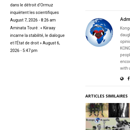
dans le détroit d'Ormuz
inquiètent les scientifiques
Adm
August 7, 2026 - 8:26 am
Aminata Touré : « Kiiraay
Kongo
daugh
incarne la stabilité, le dialogue
opini
et l'État de droit »
August 6,
KONG
2026 - 5:47 pm
peopl
encou
with 
ARTICLES SIMILAIRES