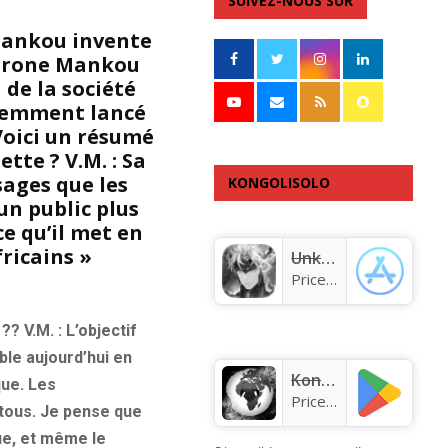
SUIVEZ-NOUS SUR
Mankou invente
 Vérone Mankou
 de la société
écemment lancé
Voici un résumé
tte ? V.M. : Sa
sages que les
KONGOLISOLO
un public plus
APPLICATION
e qu’il met en
ricains »
Unknown app
Price:
Free
? V.M. : L’objectif
ble aujourd’hui en
KongoLisolo
que. Les
Price:
Free
 tous. Je pense que
que, et même le