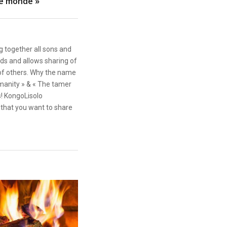
le monde »
g together all sons and
ds and allows sharing of
 of others. Why the name
anity » & « The tamer
s! KongoLisolo
that you want to share