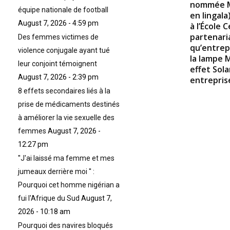
nommée Mo
équipe nationale de football
en lingala
August 7, 2026 - 4:59 pm
à l’École 
partenaria
Des femmes victimes de
qu’entrep
violence conjugale ayant tué
la lampe 
leur conjoint témoignent
effet Sola
August 7, 2026 - 2:39 pm
entrepris
8 effets secondaires liés à la
prise de médicaments destinés
à améliorer la vie sexuelle des
femmes
August 7, 2026 -
12:27 pm
''J'ai laissé ma femme et mes
jumeaux derrière moi '' :
Pourquoi cet homme nigérian a
fui l'Afrique du Sud
August 7,
2026 - 10:18 am
Pourquoi des navires bloqués