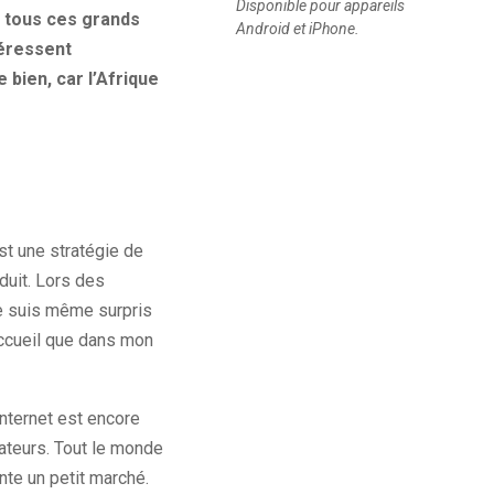
Disponible pour appareils
r tous ces grands
Android et iPhone.
téressent
 bien, car l’Afrique
st une stratégie de
oduit. Lors des
Je suis même surpris
 accueil que dans mon
Internet est encore
sateurs. Tout le monde
nte un petit marché.