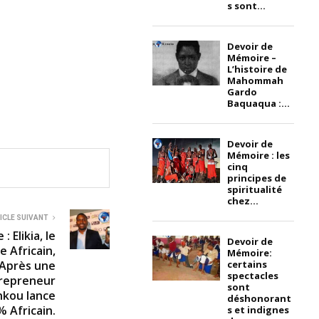
s sont...
Devoir de
Mémoire –
L’histoire de
Mahommah
Gardo
Baquaqua :...
Devoir de
Mémoire : les
cinq
principes de
spiritualité
chez...
ICLE SUIVANT
 Elikia, le
Devoir de
 Africain,
Mémoire:
certains
 Après une
spectacles
trepreneur
sont
nkou lance
déshonorant
 Africain.
s et indignes