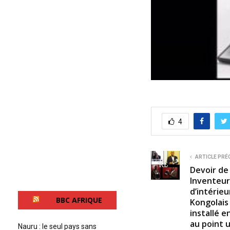
4
ARTICLE PRÉ
Devoir de
Inventeur 
d’intérie
BBC AFRIQUE
Kongolais
installé e
au point u
Nauru : le seul pays sans