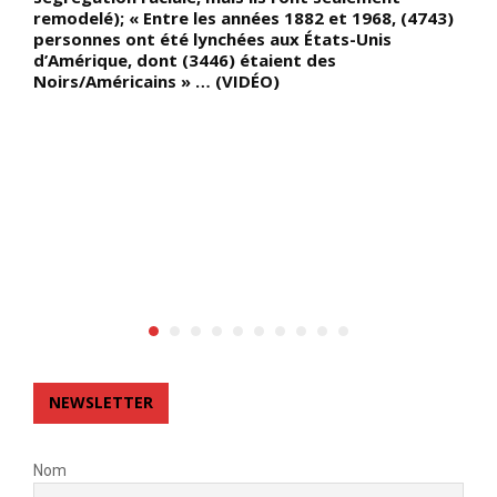
remodelé); « Entre les années 1882 et 1968, (4743)
p
personnes ont été lynchées aux États-Unis
L
d’Amérique, dont (3446) étaient des
p
Noirs/Américains » … (VIDÉO)
d
f
m
p
»
NEWSLETTER
Nom