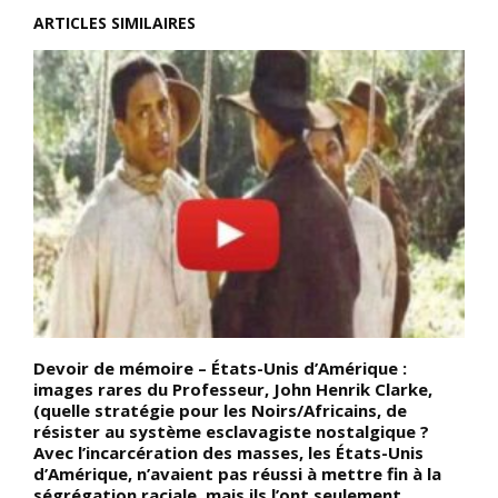
ARTICLES SIMILAIRES
n
Devoir de mémoire – États-Unis d’Amérique :
D
images rares du Professeur, John Henrik Clarke,
c
s
(quelle stratégie pour les Noirs/Africains, de
A
résister au système esclavagiste nostalgique ?
1
Avec l’incarcération des masses, les États-Unis
o
d’Amérique, n’avaient pas réussi à mettre fin à la
A
ségrégation raciale, mais ils l’ont seulement
d