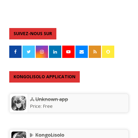
SUIVEZ-NOUS SUR
KONGOLISOLO APPLICATION
Unknown app
Price:
Free
KongoLisolo