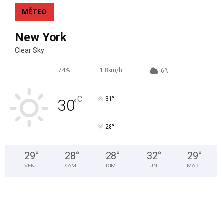
MÉTEO
New York
Clear Sky
74%
1.8km/h
6%
°
C
31
30
°
°
28
29
°
28
°
28
°
32
°
29
°
VEN
SAM
DIM
LUN
MAR