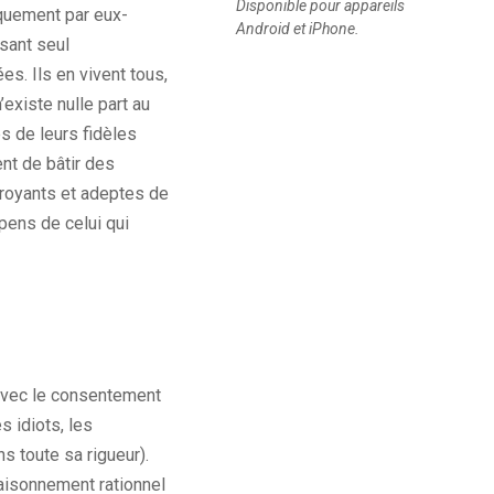
Disponible pour appareils
iquement par eux-
Android et iPhone.
sant seul
es. Ils en vivent tous,
existe nulle part au
s de leurs fidèles
ent de bâtir des
croyants et adeptes de
pens de celui qui
 avec le consentement
es idiots, les
s toute sa rigueur).
raisonnement rationnel