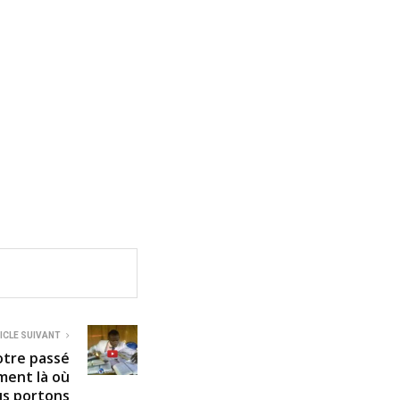
ICLE SUIVANT
otre passé
ment là où
ous portons