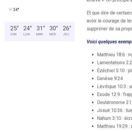
°
24
Et que dire de certai
avoir le courage de les
25
°
24
°
31
°
30
°
26
°
supprimer de sa propre
DIM
LUN
MAR
MER
JEU
Voici quelques exempl
Matthieu 18:6 : 
Lamentations 2:2
Ézéchiel 5:10 : p
Genèse 9:24
Lévitique 10:3 :
Exode 12:9 : fra
Deutéronome 21:2
Josué 10:36 : tue
Nahum 3:10 : écr
Matthieu 19:29 :