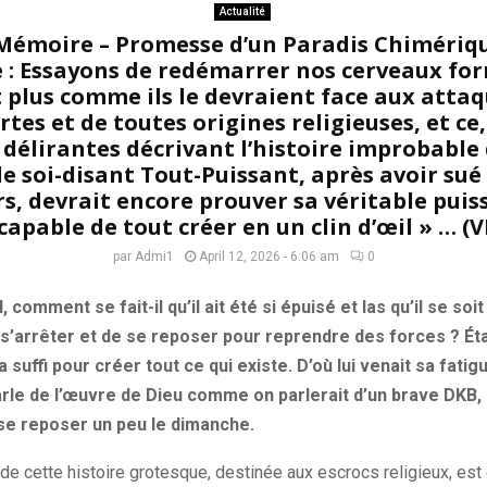
Actualité
Mémoire – Promesse d’un Paradis Chimériq
e : Essayons de redémarrer nos cerveaux for
plus comme ils le devraient face aux attaq
rtes et de toutes origines religieuses, et ce,
délirantes décrivant l’histoire improbable 
e soi-disant Tout-Puissant, après avoir sué
s, devrait encore prouver sa véritable puissa
capable de tout créer en un clin d’œil » … (
par
Admi1
April 12, 2026 - 6:06 am
0
, comment se fait-il qu’il ait été si épuisé et las qu’il se soi
 s’arrêter et de se reposer pour reprendre des forces ? Étai
a suffi pour créer tout ce qui existe. D’où lui venait sa fatigu
parle de l’œuvre de Dieu comme on parlerait d’un brave DKB, q
se reposer un peu le dimanche.
de cette histoire grotesque, destinée aux escrocs religieux, est