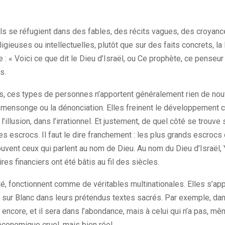
 Ils se réfugient dans des fables, des récits vagues, des croyan
eligieuses ou intellectuelles, plutôt que sur des faits concrets, la
e : « Voici ce que dit le Dieu d’Israël, ou Ce prophète, ce penseur l
s.
s, ces types de personnes n’apportent généralement rien de nou
 le mensonge ou la dénonciation. Elles freinent le développement c
 l’illusion, dans l’irrationnel. Et justement, de quel côté se trouve
es escrocs. Il faut le dire franchement : les plus grands escrocs 
uvent ceux qui parlent au nom de Dieu. Au nom du Dieu d’Israël, 
s financiers ont été bâtis au fil des siècles.
lité, fonctionnent comme de véritables multinationales. Elles s’
r sur Blanc dans leurs prétendus textes sacrés. Par exemple, dan
 encore, et il sera dans l’abondance, mais à celui qui n’a pas, mêm
économique cruel, mais bien réel.