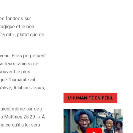
ces fondées sur
 logique et le bon
’a dit », plutôt que de
veau. Elles perpétuent
ar leurs racines se
 souvent le plus
que l’humanité ait
Yahvé, Allah ou Jésus,
L'HUMANITÉ EN PÉRIL
appuient même sur des
s Matthieu 25:29 : « À
e ce qu’il a lui sera