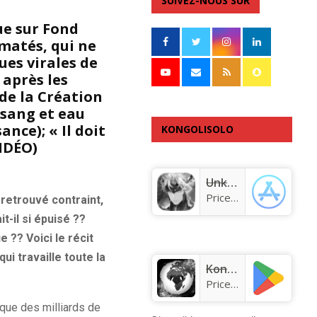
SUIVEZ-NOUS SUR
ue sur Fond
matés, qui ne
ues virales de
 après les
de la Création
 sang et eau
nce); « Il doit
KONGOLISOLO
VIDÉO)
APPLICATION
Unknown app
Price:
Free
t retrouvé contraint,
t-il si épuisé ??
e ?? Voici le récit
ui travaille toute la
KongoLisolo
Price:
Free
 que des milliards de