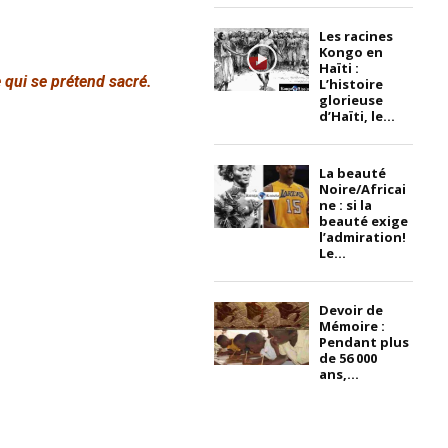
Les racines
Kongo en
Haïti :
e qui se prétend sacré.
L’histoire
glorieuse
d’Haïti, le...
La beauté
Noire/Africai
ne : si la
beauté exige
l’admiration!
Le...
Devoir de
Mémoire :
Pendant plus
de 56 000
ans,...