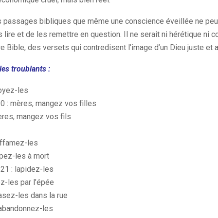
ns passages bibliques que même une conscience éveillée ne peut 
 lire et de les remettre en question. Il ne serait ni hérétique ni 
 Bible, des versets qui contredisent l’image d’un Dieu juste et 
es troublants :
noyez-les
0 : mères, mangez vos filles
ères, mangez vos fils
 affamez-les
ppez-les à mort
1 : lapidez-les
z-les par l’épée
asez-les dans la rue
 abandonnez-les