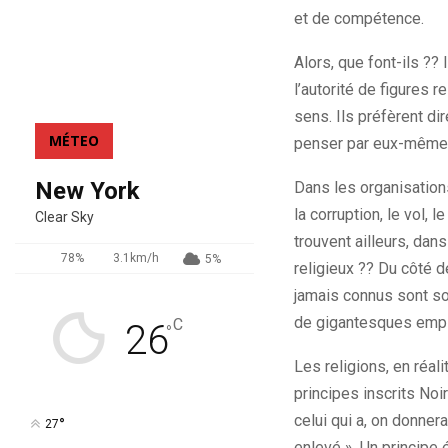
et de compétence.
Alors, que font-ils ??
l’autorité de figures r
sens. Ils préfèrent dir
MÉTEO
penser par eux-même
New York
Dans les organisation
la corruption, le vol,
Clear Sky
trouvent ailleurs, dans
78%
3.1km/h
5%
religieux ?? Du côté d
jamais connus sont so
de gigantesques empire
C
26
°
Les religions, en réa
principes inscrits Noi
celui qui a, on donnera
°
27
enlevé ». Un principe 