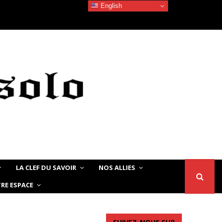
English
La beauté Noire/Africaine – Quand les jeunes…
LA CLEF DU SAVOIR
NOS ALLIES
RE ESPACE