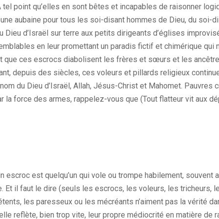
 tel point qu’elles en sont bêtes et incapables de raisonner log
 une aubaine pour tous les soi-disant hommes de Dieu, du soi-di
u Dieu d’Israël sur terre aux petits dirigeants d’églises improvisé
mblables en leur promettant un paradis fictif et chimérique qui n’
st que ces escrocs diabolisent les frères et sœurs et les ancêtre
ant, depuis des siècles, ces voleurs et pillards religieux continu
 nom du Dieu d’Israël, Allah, Jésus-Christ et Mahomet. Pauvres 
 la force des armes, rappelez-vous que (Tout flatteur vit aux dé
 un escroc est quelqu’un qui vole ou trompe habilement, souvent
 Et il faut le dire (seuls les escrocs, les voleurs, les tricheurs, l
tents, les paresseux ou les mécréants n’aiment pas la vérité dan
lle reflète, bien trop vite, leur propre médiocrité en matière de 