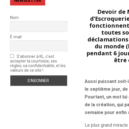
NEWSLETTER
Devoir de 
d’Escroqueri
Nom
fonctionnent 
toutes so
É-mail
déclamations 
du monde (l
pendant 6 jour
S'abonner à KL, c'est
être 
accepter la courtoisie, ses
règles, sa confidentialité, et les
valeurs de ce site !
Aussi puissant soit-il
le septième jour, de
Pourtant, un mot lui 
de la création, qui 
semaine pour enfin 
Le plus grand miracle 