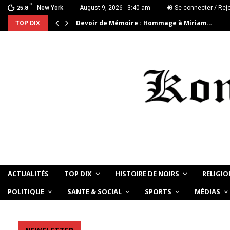
C
New York
August 9, 2026 - 3:40 am
Se connecter / Rej
25.8
Devoir de Mémoire : Hommage à Miriam…
TOP DIX
ACTUALITÉS
TOP DIX
HISTOIRE DE NOIRS
RELIGIO
POLITIQUE
SANTE & SOCIAL
SPORTS
MÉDIAS