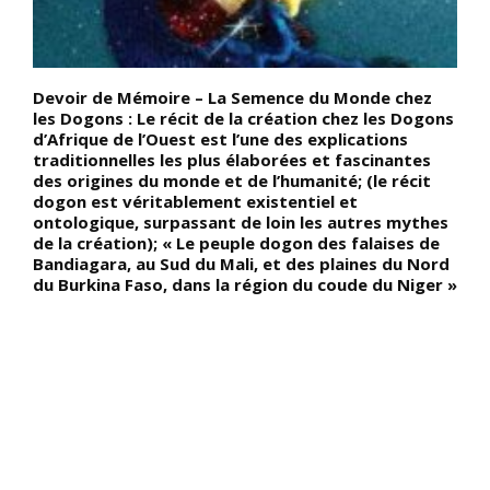
Devoir de Mémoire – La Semence du Monde chez
D
les Dogons : Le récit de la création chez les Dogons
d
d’Afrique de l’Ouest est l’une des explications
d
traditionnelles les plus élaborées et fascinantes
d
e
des origines du monde et de l’humanité; (le récit
n
e
dogon est véritablement existentiel et
l
ontologique, surpassant de loin les autres mythes
S
de la création); « Le peuple dogon des falaises de
n
Bandiagara, au Sud du Mali, et des plaines du Nord
(
du Burkina Faso, dans la région du coude du Niger »
v
p
s
a
d
s
l
d