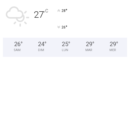
°
C
28
27
°
°
26
26
°
24
°
25
°
29
°
29
°
SAM
DIM
LUN
MAR
MER