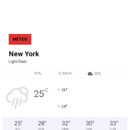
MÉTEO
New York
Light Rain
92%
3.1km/h
20%
°
C
26
25
°
°
24
25
°
28
°
32
°
30
°
33
°
JEU
VEN
SAM
DIM
LUN