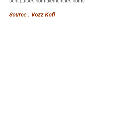
sont puisés normalement les noms.
Source :
Vozz
Kofi