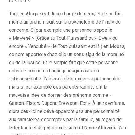
des noms.
Tout en Afrique est donc chargé de sens;
et de ce fait,
même un prénom agit sur la psychologie de l’individu
concerné.
Si par exemple une personne s’appelle
«
Mawené
»
(
Grâce
au
Tout-Puissant
)
ou «
Ewe
» ou
encore «
Yendubé
»
(le Tout-puissant est là.)
en
Mobas
,
ce nom apportera chez elle un sens aigu de la moralité
ou de la justice.
Et le simple fait que cette personne
entende son nom chaque jour agira sur son
subconscient et l’aidera à déterminer sa personnalité,
m
ais si par exemple des parents
Kemits
ont la
mauvaise idée de donner des prénoms comme «
Gaston; Fiston; Dupont;
Brewster; Ect
».
À leurs enfants,
alors ceux-ci ne développeront pas une personnalité
aux caractères escomptés par la famille, au regard de
la tradition et du patrimoine culturel Noirs/Africains d’où