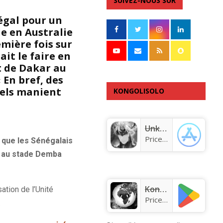
SUIVEZ-NOUS SUR
égal pour un
le en Australie
emière fois sur
ait le faire en
rt de Dakar au
 En bref, des
nels manient
KONGOLISOLO
APPLICATION
Unknown app
Price:
Free
 que les Sénégalais
eu au stade Demba
KongoLisolo
ation de l’Unité
Price:
Free
.