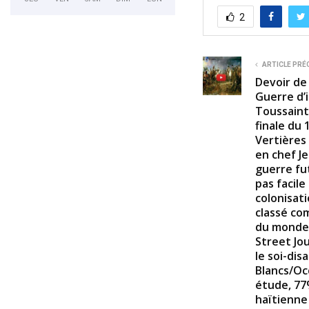
2
ARTICLE PRÉ
Devoir de 
Guerre d’
Toussaint 
finale du
Vertières
en chef Je
guerre fut
pas facile
colonisati
classé co
du monde 
Street Jo
le soi-dis
Blancs/Oc
étude, 77
haïtienne 