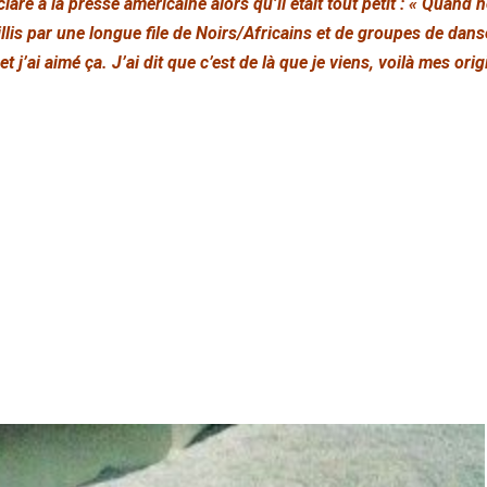
aré à la presse américaine alors qu’il était tout petit : « Quand
lis par une longue file de Noirs/Africains et de groupes de danse
 j’ai aimé ça. J’ai dit que c’est de là que je viens, voilà mes orig