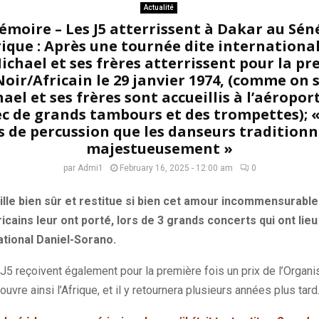
Actualité
émoire – Les J5 atterrissent à Dakar au Sén
ique : Après une tournée dite internationa
ichael et ses frères atterrissent pour la pr
oir/Africain le 29 janvier 1974, (comme on s
ael et ses frères sont accueillis à l’aéropo
c de grands tambours et des trompettes); «
 de percussion que les danseurs tradition
majestueusement »
par
Admi1
February 16, 2025 - 12:00 am
0
lle bien sûr et restitue si bien cet amour incommensurable
ricains leur ont porté, lors de 3 grands concerts qui ont li
ational Daniel-Sorano.
 J5 reçoivent également pour la première fois un prix de l’Organis
uvre ainsi l’Afrique, et il y retournera plusieurs années plus tard