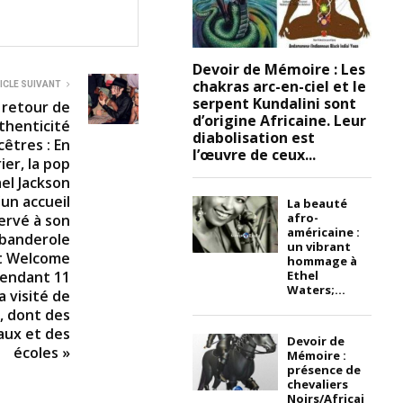
Devoir de Mémoire : Les
chakras arc-en-ciel et le
ICLE SUIVANT
serpent Kundalini sont
 retour de
d’origine Africaine. Leur
uthenticité
diabolisation est
cêtres : En
l’œuvre de ceux...
ier, la pop
ael Jackson
(un accueil
La beauté
afro-
servé à son
américaine :
 banderole
un vibrant
rit Welcome
hommage à
Ethel
Pendant 11
Waters;...
a visité de
, dont des
aux et des
Devoir de
écoles »
Mémoire :
présence de
chevaliers
Noirs/Africai