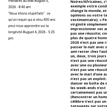
militaires au Mali
August 5,
Mohamed Ali et George
Noires/Africaines, c
Foreman remporteraient la
exemple votre condu
2026 - 8:40 am
re
victoire; « Sur le ring, le
change le monde, et
"Nous étions stupéfaits" : ce
combat a été rude, les deux
opinions ou votre t
mastodontes de la boxe se
vestimentaire); « Pe
qu'un requin qui a vécu 400 ans
battent comme jamais ! Il y a
virginité simplemen
peut nous apprendre sur la
eu une énorme agitation au
impressionner ses a
longévité
August 4, 2026 - 5:25
stade du 20 mai devant les
pas une réussite; c
caméras du monde entier »
plus de quatre hom
pm
2026 n’est pas une r
passer la nuit avec 
ami rester chez l’a
un, deux, trois jours
n’est pas une réussi
avec une ou plusieurs
n’est pas une réussi
avec le mari d’une 
n’est pas un exploit.
danser en boîte de 
les week-ends n’est
certainement pas un
(Rencontrer un hom
célèbre n’est pas un 
tatouages ​​sur votr