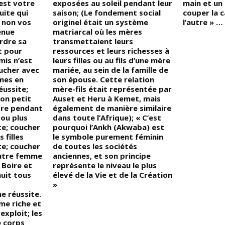
’est votre
exposées au soleil pendant leur
main et un 
ite qui
saison; (Le fondement social
couper la 
 non vos
originel était un système
l’autre » …
enue
matriarcal où les mères
rdre sa
transmettaient leurs
t pour
ressources et leurs richesses à
mis n’est
leurs filles ou au fils d’une mère
oucher avec
mariée, au sein de la famille de
mes en
son épouse. Cette relation
éussite;
mère-fils était représentée par
son petit
Auset et Heru à Kemet, mais
utre pendant
également de manière similaire
 ou plus
dans toute l’Afrique); « C’est
te; coucher
pourquoi l’Ankh (Akwaba) est
 filles
le symbole purement féminin
te; coucher
de toutes les sociétés
autre femme
anciennes, et son principe
 Boire et
représente le niveau le plus
nuit tous
élevé de la Vie et de la Création
»
e réussite.
me riche et
exploit; les
e corps