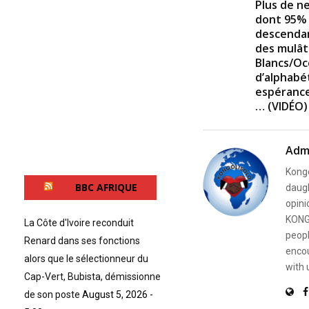
Plus de ne
dont 95% 
descendan
des mulât
Blancs/Oc
d’alphabé
espérance
… (VIDÉO)
Adm
Kongo
BBC AFRIQUE
daugh
opini
KONG
La Côte d'Ivoire reconduit
peopl
Renard dans ses fonctions
encou
alors que le sélectionneur du
with 
Cap-Vert, Bubista, démissionne
de son poste
August 5, 2026 -