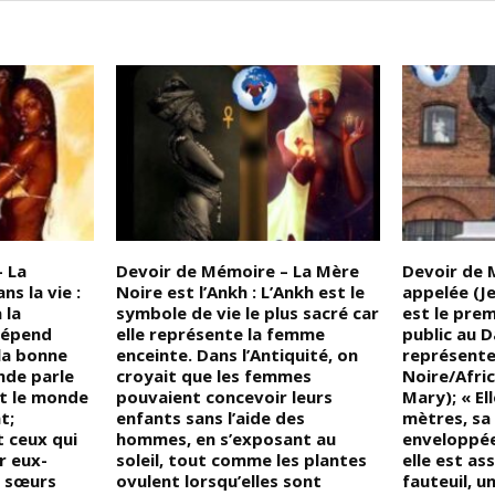
 La
Devoir de Mémoire – La Mère
Devoir de 
ns la vie :
Noire est l’Ankh : L’Ankh est le
appelée (Je
 la
symbole de vie le plus sacré car
est le pre
 dépend
elle représente la femme
public au 
la bonne
enceinte. Dans l’Antiquité, on
représent
nde parle
croyait que les femmes
Noire/Afric
t le monde
pouvaient concevoir leurs
Mary); « El
t;
enfants sans l’aide des
mètres, sa
t ceux qui
hommes, en s’exposant au
enveloppée
r eux-
soleil, tout comme les plantes
elle est as
 sœurs
ovulent lorsqu’elles sont
fauteuil, u