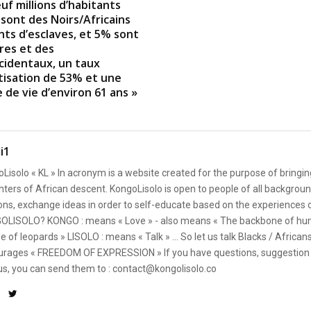
uf millions d’habitants
sont des Noirs/Africains
ts d’esclaves, et 5% sont
res et des
cidentaux, un taux
tisation de 53% et une
 de vie d’environ 61 ans »
i1
Lisolo « KL » In acronym is a website created for the purpose of bringin
ters of African descent. KongoLisolo is open to people of all backgroun
ons, exchange ideas in order to self-educate based on the experiences
OLISOLO? KONGO : means « Love » - also means « The backbone of hum
e of leopards » LISOLO : means « Talk » ... So let us talk Blacks / African
rages « FREEDOM OF EXPRESSION » If you have questions, suggestion 
us, you can send them to : contact@kongolisolo.co