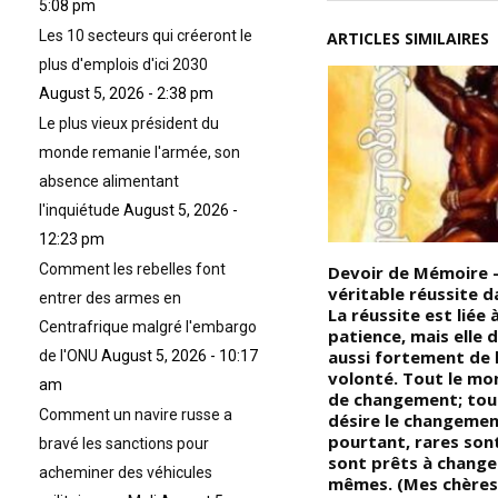
5:08 pm
Les 10 secteurs qui créeront le
ARTICLES SIMILAIRES
plus d'emplois d'ici 2030
August 5, 2026 - 2:38 pm
Le plus vieux président du
monde remanie l'armée, son
absence alimentant
l'inquiétude
August 5, 2026 -
12:23 pm
Comment les rebelles font
Pourquoi Muhammad Ali est-il
Devoir de Mémoire –
au panthéon de la boxe ? Nous
véritable réussite da
entrer des armes en
me
sommes en 1974 lors du
La réussite est liée à
Centrafrique malgré l'embargo
combat du siècle (de boxe) à
patience, mais elle
Kinshasa en République
aussi fortement de 
de l'ONU
August 5, 2026 - 10:17
Démocratique du Kongo,
volonté. Tout le mo
am
l’événement avait défrayé la
de changement; tou
Comment un navire russe a
chronique, et tout le monde
désire le changemen
attendait avec impatience qu’il
pourtant, rares son
bravé les sanctions pour
e,
ressemble et surtout l’heure
sont prêts à change
acheminer des véhicules
ar
de vérité (finale) : qui de
mêmes. (Mes chères