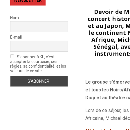
NEWSLETTER
Devoir de M
concert histor
Nom
et au Japon, M
le continent N
É-mail
Afrique, Mich
Sénégal, ave
instruments
S'abonner à KL, c'est
accepter la courtoisie, ses
règles, sa confidentialité, et les
valeurs de ce site !
Le groupe s’émervei
et tous les Noirs/Af
Diop et au théâtre n
Lors de ce séjour, les
Africaine, Michael déco