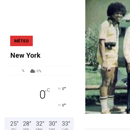
MÉTEO
New York
%
0%
°
0
C
0
°
°
0
25
°
28
°
32
°
30
°
33
°
JEU
VEN
SAM
DIM
LUN