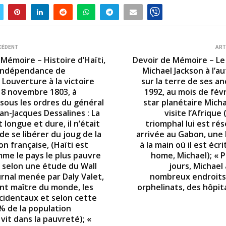
CÉDENT
ART
Mémoire – Histoire d’Haïti,
Devoir de Mémoire – Le
indépendance de
Michael Jackson à l’a
Louverture à la victoire
sur la terre de ses an
 18 novembre 1803, à
1992, au mois de févr
 sous les ordres du général
star planétaire Mich
an-Jacques Dessalines : La
visite l’Afrique 
 longue et dure, il n’était
triomphal lui est ré
 de se libérer du joug de la
arrivée au Gabon, une
on française, (Haïti est
à la main où il est éc
mme le pays le plus pauvre
home, Michael); « 
selon une étude du Wall
jours, Michael 
urnal menée par Daly Valet,
nombreux endroits
ant maître du monde, les
orphelinats, des hôpit
cidentaux et selon cette
% de la population
vit dans la pauvreté); «