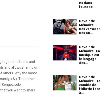
ns dans
l’Europe...
Devoir de
Mémoire –
Bès vs Yoda :
Bès ou...
Devoir de
Mémoire : La
musique est
le langage
g together all sons and
des...
ds and allows sharing of
 of others. Why the name
Devoir de
anity » & « The tamer
Mémoire – Le
comble de
s! KongoLisolo
l’idiotie face
that you want to share
à...