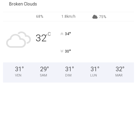
Broken Clouds
68%
1.8km/h
75%
°
C
34
32
°
°
30
31
°
29
°
31
°
31
°
32
°
VEN
SAM
DIM
LUN
MAR