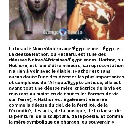
t
La beauté Noire/Américaine/Égyptienne – Égypte :
J
La déesse Hathor, ou Hetheru, est l’une des
à
déesses Noires/Africaines/Égyptiennes. Hathor, ou
B
Hetheru, est loin d’être mineure; sa représentation
r
n’a rien à voir avec le diable. (Hathor est sans
d
aucun doute l’une des déesses les plus importantes
(
ue
et complexes de l’Afrique/Égypte antique; elle est
a
avant tout une déesse mère, créatrice de la vie et
e
œuvrant au maintien de toutes les formes de vie
sur Terre); « Hathor est également vénérée
comme la déesse du ciel, de la fertilité, de la
fécondité, des arts, de la musique, de la danse, de
la peinture, de la sculpture, de la poésie, et comme
la mère symbolique du pharaon, ou souverain »