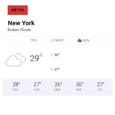
MÉTEO
New York
Broken Clouds
72%
3.1km/h
83%
°
C
30
29
°
°
27
28
°
27
°
26
°
30
°
27
°
DIM
LUN
MAR
MER
JEU