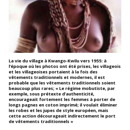
r
La vie du village à Kwango-Kwilu vers 1955: à
D
l’époque où les photos ont été prises, les villageois
P
et les villageoises portaient à la fois des
d
s
vêtements traditionnels et modernes, il est
H
probable que les vêtements traditionnels soient
u
s
beaucoup plus rares; « Le régime mobutiste, par
t
exemple, sous prétexte d’authenticité,
c
st
encourageait fortement les femmes à porter de
v
longs pagnes en coton imprimé; il voulait éliminer
e
les robes et les jupes de style européen, mais
n
cette action décourageait indirectement le port
p
de vêtements traditionnels »
e
c