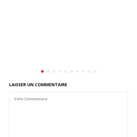
p
o
m
a
LAISSER UN COMMENTAIRE