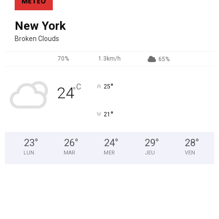
MÉTEO
New York
Broken Clouds
70%
1.3km/h
65%
°
C
25
24
°
°
21
23
°
26
°
24
°
29
°
28
°
LUN
MAR
MER
JEU
VEN