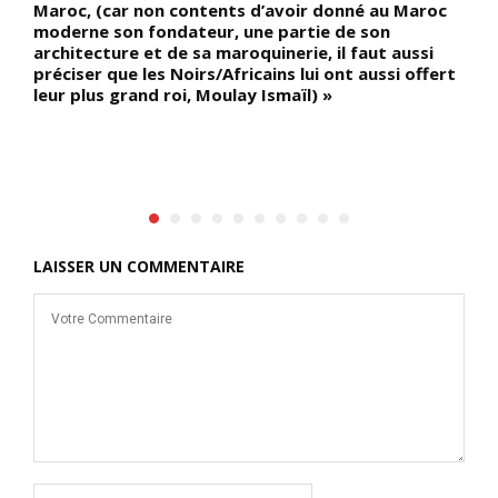
e
Maroc, (car non contents d’avoir donné au Maroc
c
es
moderne son fondateur, une partie de son
v
e
architecture et de sa maroquinerie, il faut aussi
m
préciser que les Noirs/Africains lui ont aussi offert
G
e,
leur plus grand roi, Moulay Ismaïl) »
(
c
LAISSER UN COMMENTAIRE