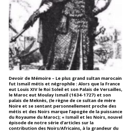
Devoir de Mémoire – Le plus grand sultan marocain
D
fut Ismaïl métis et négrophile : Alors que la France
c
eut Louis XIV le Roi Soleil et son Palais de Versailles,
l
le Maroc eut Moulay Ismaïl (1634-1727) et son
d
palais de Meknès, (le règne de ce sultan de mère
G
Noire et se sentant personnellement proche des
s
métis et des Noirs marque l’apogée de la puissance
r
du Royaume du Maroc); « Ismaïl et les Noirs, nouvel
é
épisode de notre série d’articles sur la
l
e
contribution des Noirs/Africains, à la grandeur du
d