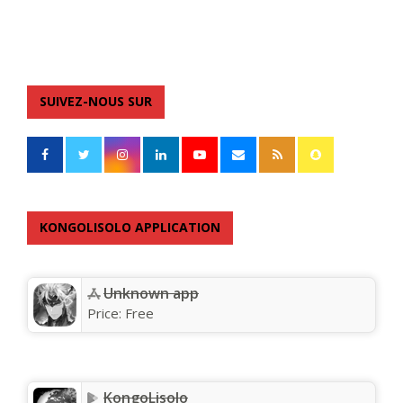
SUIVEZ-NOUS SUR
KONGOLISOLO APPLICATION
Unknown app
Price:
Free
KongoLisolo